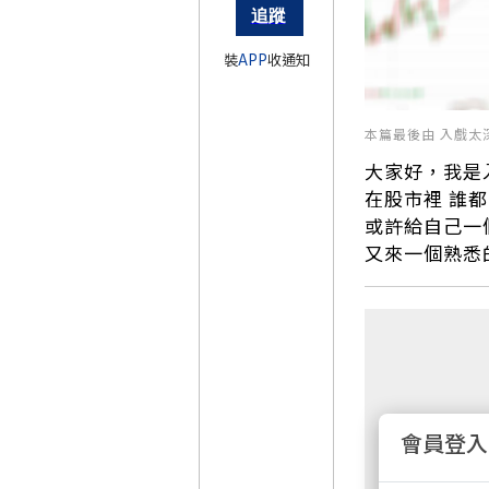
裝
APP
收通知
本篇最後由 入戲太深 於
大家好，我是
在股市裡 誰
或許給自己一個
又來一個熟悉
會員登入