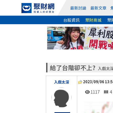
最新討論
最新文章
台股資訊
聚財商城
聚
給了台階卻不上?
入戲太
2023/09/06 13:5
入戲太深
1117
4