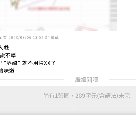
 2023/09/06 13:52:34 編輯
入戲
都說不準
"界線" 就不用管XX了
的味道
尚有1張圖，289字元(含語法)未完
閱全文
買點數
立即線上購買