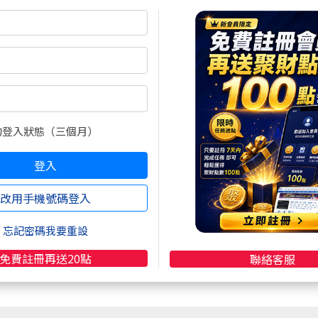
超商買真方便
註冊
再送聚財點數
20
點
快速購點
( 刷卡、Line Pay、Apple
Pay、Google Pay )
的登入狀態（三個月）
登入
改用手機號碼登入
忘記密碼我要重設
免費註冊再送20點
聯絡客服