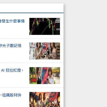
會發生什麼事情
矽光子跟記憶
、AI 狂拉紅燈，
一班飆股特快