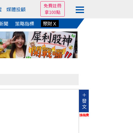
免費註冊
蹤
媒體投顧
拿100點
新聞
策略指標
聚財Ｘ
＋
發
文
換稿費