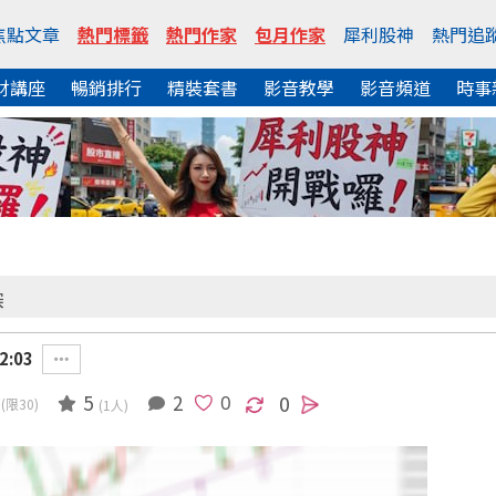
焦點文章
熱門標籤
熱門作家
包月作家
犀利股神
熱門追
財講座
暢銷排行
精裝套書
影音教學
影音頻道
時事
深
2:03
5
2
0
(限30)
(1人)