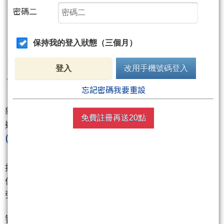
密碼二
保持我的登入狀態（三個月）
登入
改用手機號碼登入
忘記密碼我要重設
新AI概念股的廣運
(6125)
今天持續大漲！廣運強攻高速
免費註冊再送20點
運算散熱商機，產品已打入鴻海
(2317)
、廣達
(2382)
、緯創
(3231)
等一線大廠供應鏈！
技嘉
(2376)
：為板卡大廠，其AI第二季的營收比重已占
伺服器營收的30%！外資和投信今天聯手大買8054
張！
智邦
(2345)
持續大漲天天創歷史新高！擁有美國高達