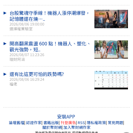
台股驚魂守季線！機器人漲停潮爆發，
記憶體還在燒…..
2026/08/06 19:00:00
選擇權實驗室
開高翻黑震盪 600 點！機器人、塑化、
觀光強勢，短..
2026/08/07 11:23:26
理財阿涵
還有比這更可怕的跌勢嗎?
2026/08/06 16:29:24
福佬
安裝APP
論壇舊檔
|
認證作家
|
書籍出版
|
刊登廣告
|
RSS
|
隱私權政策
|
常見問題
|
關於聚財網
|
加入聚財網作家
著作權及責任歸作者所有 資訊數據僅供參考