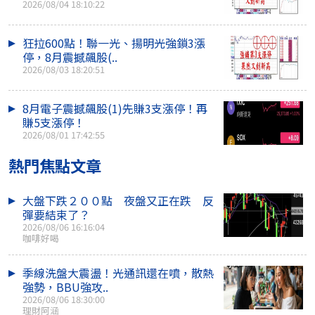
2026/08/04 18:10:22
狂拉600點！聯一光、揚明光強鎖3漲
停，8月震撼飆股(..
2026/08/03 18:20:51
8月電子震撼飆股(1)先賺3支漲停！再
賺5支漲停！
2026/08/01 17:42:55
熱門焦點文章
大盤下跌２００點 夜盤又正在跌 反
彈要結束了？
2026/08/06 16:16:04
咖啡好喝
季線洗盤大震盪！光通訊還在噴，散熱
強勢，BBU強攻..
2026/08/06 18:30:00
理財阿涵