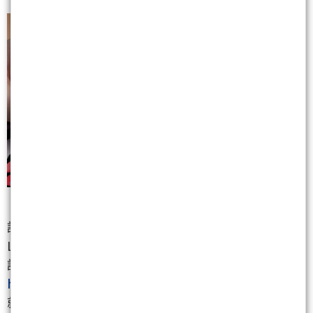
請加【非凡贏家】LINE@好友
LINE ID: @good58899
請透過以下連結將我們加入好友
https://lin.ee/TiGX9qQ
就能掌握飆股的即時訊息！