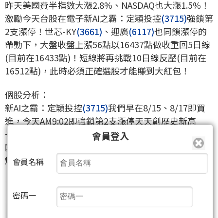
昨天美國費半指數大漲2.8%、NASDAQ也大漲1.5%！
激勵今天台股在電子新AI之霸：定穎投控
(3715)
強鎖第
2支漲停！世芯-KY
(3661)
、迎廣
(6117)
也同鎖漲停的
帶動下，大盤收盤上漲56點以16437點做收重回5日線
(目前在16433點)！短線將再挑戰10日線反壓(目前在
16512點)，此時必須正確選股才能賺到大紅包！
個股分析：
新AI之霸：定穎投控
(3715)
我們早在8/15、8/17即買
進，今天AM9:02即強鎖第2支漲停天天創歷史新高
+62%！由於AI與智慧車載產品將陸續發酵，再加上泰
會員登入
國廠於今日動土預計明年Q4投入量產，明年營收將大
爆發！7月單月EPS：0.36元超越Q1 EPS：0.34元！
會員名稱
密碼一