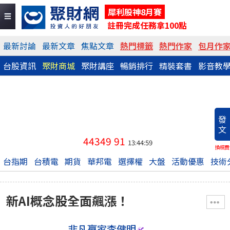
犀利股神8月賽
註冊完成任務拿100點
最新討論
最新文章
焦點文章
熱門標籤
熱門作家
包月作
台股資訊
聚財商城
聚財講座
暢銷排行
精裝套書
影音教
發
文
44349
91
13:44:59
換稿費
台指期
台積電
期貨
華邦電
選擇權
大盤
活動優惠
技術
新AI概念股全面飆漲！
非凡贏家李健明