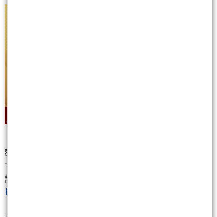
歡迎加【非凡贏家】
Telegram：@ntu899
請點擊以下連結加入官方頻道
https://t.me/ntu899