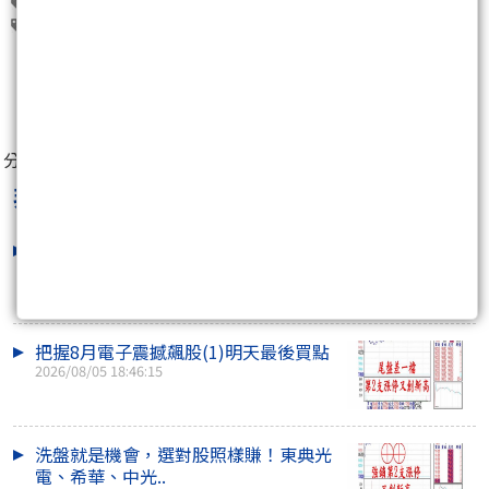
智邦(2345)
技嘉(2376)
世芯-KY(3661)
廣運(6125)
定穎(6251)
0
分享至：
非凡贏家李健明
最新文章
大盤震盪資金往哪逃？這幾檔電子股逆
勢狂飆
2026/08/06 16:14:41
把握8月電子震撼飆股(1)明天最後買點
2026/08/05 18:46:15
洗盤就是機會，選對股照樣賺！東典光
電、希華、中光..