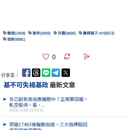
義隆(2458)
營邦(3693)
帝寶(6605)
騰輝電子-KY(6672)
致新(8081)
0
分享至：
基不可失楊基政
最新文章
世芯創新高效應擴散中？正規軍回籠。
軋空股停，看，..
2023/12/08 15:50:16
突破17463後輪動加速。三大指標股回
測月線後蘊釀攻..