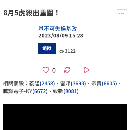
8月5虎殺出重圍！
基不可失楊基政
2023/08/09 15:28
3122
0
相關個股：義隆
(2458)
、營邦
(3693)
、帝寶
(6605)
、
騰輝電子-KY
(6672)
、致新
(8081)