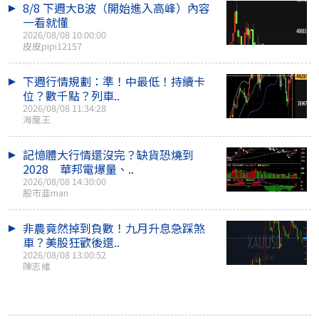
8/8 下週大B波（開始進入高峰）內容
一看就懂
2026/08/08 10:00:00
皮皮pipi12157
下週行情規劃：準！中最低！持續卡
位？數千點？列車..
2026/08/08 11:34:28
海龍王
記憶體大行情還沒完？缺貨恐燒到
2028 華邦電爆量、..
2026/08/08 14:30:00
股市韭man
非農竟然掉到負數！九月升息急踩煞
車？美股狂歡後還..
2026/08/08 13:00:52
陳志維