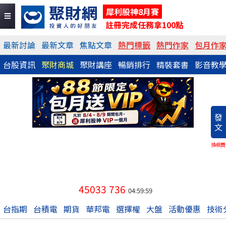
犀利股神8月賽
註冊完成任務拿100點
最新討論
最新文章
焦點文章
熱門標籤
熱門作家
包月作
台股資訊
聚財商城
聚財講座
暢銷排行
精裝套書
影音教
發
文
換稿費
45033
736
04:59:59
台指期
台積電
期貨
華邦電
選擇權
大盤
活動優惠
技術