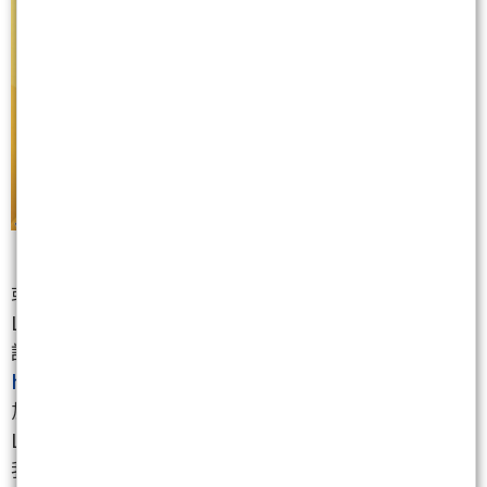
或請加【非凡贏家】LINE@好友
LINE ID: @good58899
請透過以下連結將我們加入好友
https://lin.ee/TiGX9qQ
加入好友後請留言+99，並留下您的大名、聯絡電話或
Line ID！
我們會將這份寶貴的資料送給大家！