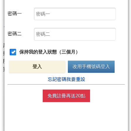
密碼一
密碼二
晟銘電
(3013)
與廣達
(2382)
策略聯盟專攻伺服器機殻
推出最新浸沒式水冷機櫃，預計明年推出含機櫃、伺
保持我的登入狀態（三個月）
服器解決方案，未來商機無限！外資已連四買累計大
登入
改用手機號碼登入
買7983張！
忘記密碼我要重設
免費註冊再送20點