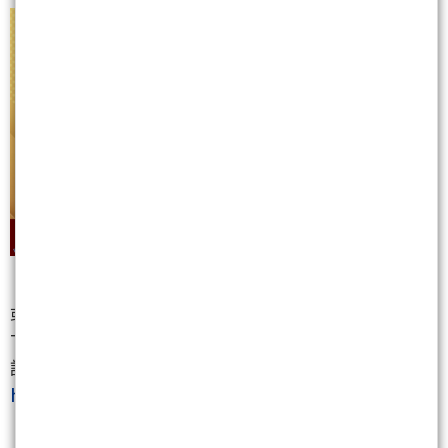
或加【非凡贏家】
Telegram：@ntu899
請點擊以下連結加入官方頻道
https://t.me/ntu899