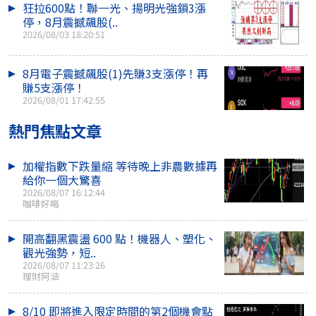
狂拉600點！聯一光、揚明光強鎖3漲
停，8月震撼飆股(..
2026/08/03 18:20:51
8月電子震撼飆股(1)先賺3支漲停！再
賺5支漲停！
2026/08/01 17:42:55
熱門焦點文章
加權指數下跌量縮 等待晚上非農數據再
給你一個大驚喜
2026/08/07 16:12:44
咖啡好喝
開高翻黑震盪 600 點！機器人、塑化、
觀光強勢，短..
2026/08/07 11:23:26
理財阿涵
8/10 即將進入限定時間的第2個機會點