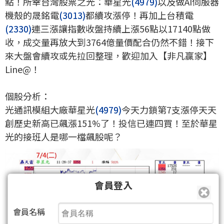
點！所幸台灣股票之光：華星光
(4979)
以及做AI伺服器
機殼的晟銘電
(3013)
都續攻漲停！再加上台積電
(2330)
連三漲讓指數收盤持續上漲56點以17140點做
收，成交量再放大到3764億量價配合仍然不錯！接下
來大盤會續攻或先拉回整理，歡迎加入【非凡贏家】
Line@！
個股分析：
光通訊模組大廠華星光
(4979)
今天力鎖第7支漲停天天
創歷史新高已飆漲151%了！投信已連四買！至於華星
光的接班人是哪一檔飆股呢？
會員登入
會員名稱