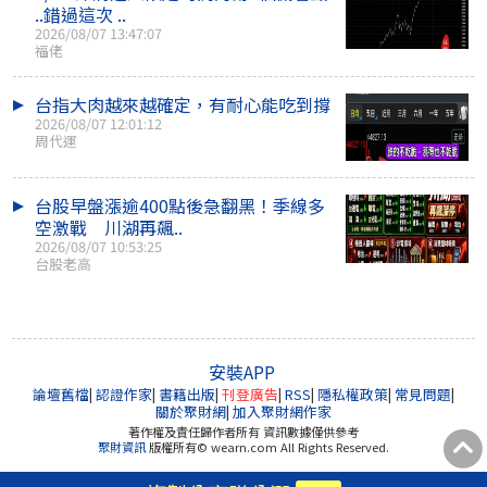
..錯過這次 ..
2026/08/07 13:47:07
福佬
台指大肉越來越確定，有耐心能吃到撐
2026/08/07 12:01:12
周代運
台股早盤漲逾400點後急翻黑！季線多
空激戰 川湖再飆..
2026/08/07 10:53:25
台股老高
安裝APP
論壇舊檔
|
認證作家
|
書籍出版
|
刊登廣告
|
RSS
|
隱私權政策
|
常見問題
|
關於聚財網
|
加入聚財網作家
著作權及責任歸作者所有 資訊數據僅供參考
聚財資訊
版權所有© wearn.com All Rights Reserved.