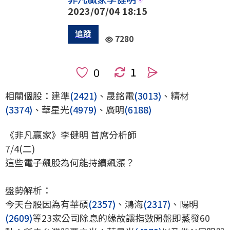
2023/07/04 18:15
7280
1
人
相關個股：建準
(2421)
、晟銘電
(3013)
、精材
(3374)
、華星光
(4979)
、廣明
(6188)
《非凡贏家》李健明 首席分析師
7/4(二)
這些電子飆股為何能持續飆漲？
盤勢解析：
今天台股因為有華碩
(2357)
、鴻海
(2317)
、陽明
(2609)
等23家公司除息的緣故讓指數開盤即蒸發60