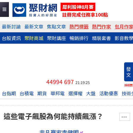
犀利股神8月賽
註冊完成任務拿100點
最新討論
最新文章
焦點文章
熱門標籤
熱門作家
包月作
台股資訊
聚財商城
聚財講座
暢銷排行
精裝套書
影音教
發
文
44994
697
21:19:25
換稿費
台指期
台積電
期貨
華邦電
選擇權
大盤
活動優惠
技術
這些電子飆股為何能持續飆漲？
非凡贏家李健明