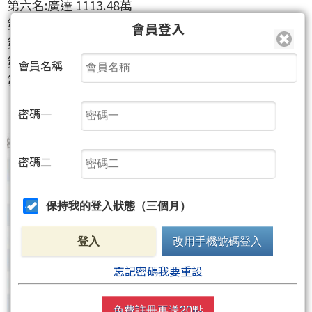
第六名:廣達 1113.48萬
第七名:創意 1089.26萬
會員登入
第八名:大亞 786.70萬
第九名:光寶科 749.32萬
會員名稱
第十名:虹堡 717.48萬
密碼一
密碼二
保持我的登入狀態（三個月）
登入
改用手機號碼登入
忘記密碼我要重設
免費註冊再送20點