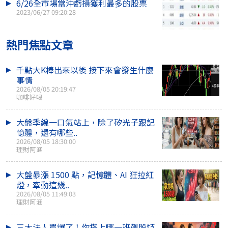
6/26全市場當沖虧損獲利最多的股票
2023/06/27 09:20:28
熱門焦點文章
千點大K棒出來以後 接下來會發生什麼
事情
2026/08/05 20:19:47
咖啡好喝
大盤季線一口氣站上，除了矽光子跟記
憶體，還有哪些..
2026/08/05 18:30:00
理財阿涵
大盤暴漲 1500 點，記憶體、AI 狂拉紅
燈，牽動這幾..
2026/08/05 11:49:03
理財阿涵
三大法人買爆了！你搭上哪一班飆股特