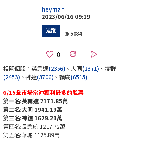
heyman
2023/06/16 09:19
5084
0
相關個股：英業達
(2356)
、大同
(2371)
、凌群
(2453)
、神達
(3706)
、穎崴
(6515)
6/15全市場當沖獲利最多的股票
第一名:英業達 2171.85萬
第二名:大同 1941.19萬
第三名:神達 1629.28萬
第四名:長榮航 1217.72萬
第五名:華城 1125.89萬