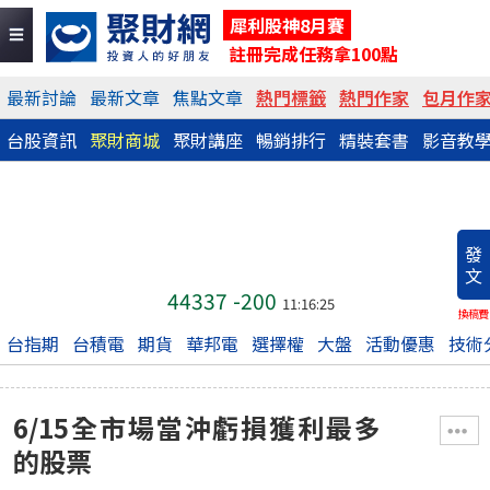
犀利股神8月賽
註冊完成任務拿100點
最新討論
最新文章
焦點文章
熱門標籤
熱門作家
包月作
台股資訊
聚財商城
聚財講座
暢銷排行
精裝套書
影音教
發
文
44337
-200
11:16:25
換稿費
台指期
台積電
期貨
華邦電
選擇權
大盤
活動優惠
技術
6/15全市場當沖虧損獲利最多
的股票