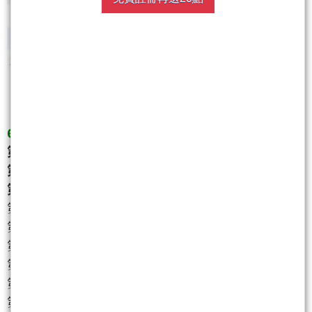
6/15全市場當沖虧損最多的股票
第一名:凌群 -4638.98萬
第二名:穎崴 -584.19萬
第三名:辛耘 -461.07萬
第四名:精材 -432.82萬
第五名:華擎 -426.69萬
第六名:威強電 -284.48萬
第七名:聯發科 -251.01萬
第八名:愛普* -227.71萬
第九名:資通 -208.41萬