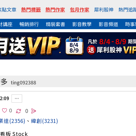
焦點文章
熱門標籤
熱門作家
包月作家
犀利股神
熱門追
財講座
暢銷排行
精裝套書
影音教學
影音頻道
時事
哥多
ting092388
2:09
0
業達
(2356)
、
緯創
(3231)
板 Stock