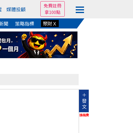
免費註冊
蹤
媒體投顧
拿100點
新聞
策略指標
聚財Ｘ
＋
發
文
換稿費