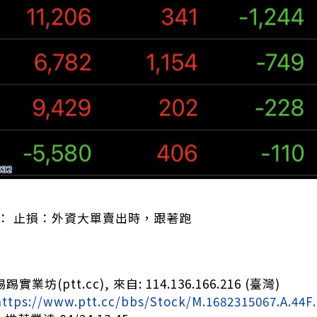
制： 止損：外資大單賣出時，跟著跑
實業坊(ptt.cc), 來自: 114.136.166.216 (臺灣)
https://www.ptt.cc/bbs/Stock/M.1682315067.A.44F