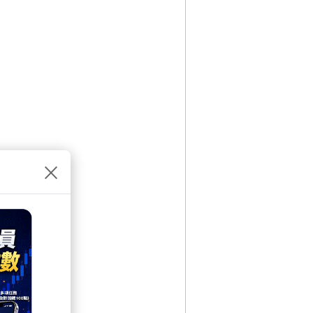
×
4 14:07