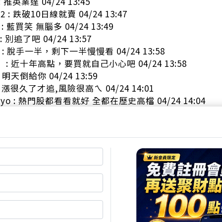
: 推英業達 04/24 13:45
02 : 跌破10日線就賣 04/24 13:47
 : 藍買笑 無腦多 04/24 13:49
: 別追了吧 04/24 13:57
y : 脫手一半，剩下一半慢慢看 04/24 13:58
qq : 近十年高點，要買就自己小心吧 04/24 13:58
 明天倒給你 04/24 13:59
: 漲很久了才追,風險很高ㄟ 04/24 14:01
oyo : 熱門股都看看就好 全都在歷史高檔 04/24 14:04
oyo : 肉沒多少 下檔空間一大段 04/24 14:04
67 : 存股成本都20幾的，現在才在買，外資已經買很久了 04/2
: 股板鄉民都說別追了 知道該怎麼做了吧 04/24 14:08
 : 產業面-->籌碼面。 04/24 14:10
: 現在才多?? 6666 04/24 14:10
i : 籌碼確實變得很乾淨 慘戶這波跑了一堆人 04/24 14:13
75: 出貨 04/24 14:14
i : 說不定今天大哥是賣的 04/24 14:15
123 : 一起跑？外資有你的電話？ 04/24 14:16