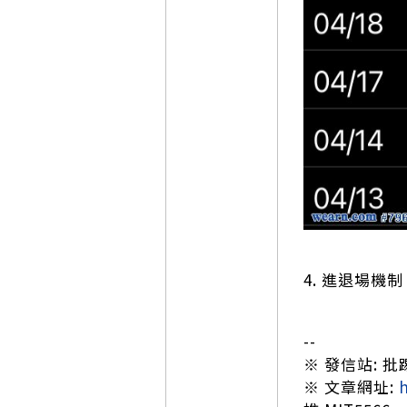
4. 進退場機
--
※ 發信站: 批踢踢
※ 文章網址: