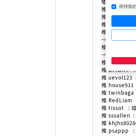
噓 Sana : 爽!
保持我
推 EvanChi
推 leo8551
推 Roseinmy
推 uevol12
→ uevol12
推 omanor
→ omanorb
推 TP62842
推 DFIGHT :
推 uevol123
推 house911
推 twinbag
推 RedLiam 
推 tissot 
推 sssallen
推 khjhs802
推 psappp