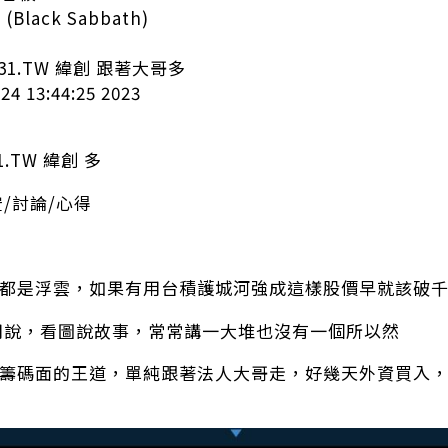
(Black Sabbath)
231.TW 緯創 跟著大哥多
4 13:44:25 2023
1.TW 緯創 多
空/討論/心得
：
都是浮雲，如果有用台積護城河強成這樣股價早就該破
說，看圖說故事，常常講一大堆也沒有一個所以然
籌碼面的王道，單純跟著法人大哥走，好幾天外資買入，