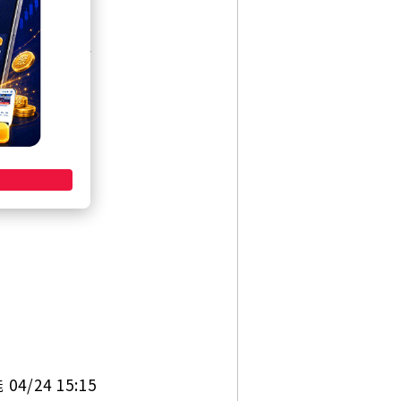
/24 14:34
24 14:43
/24 15:15