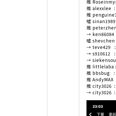
推 Roseinm
推 alexxlee 
推 penguine
噓 sinan1989
推 peterz
→ ken86084 
噓 shevchen
→ teve429
→ s910612 
→ siekenso
推 littlel
推 bbsbug 
推 AndyMAX
推 city3026
→ city3026 