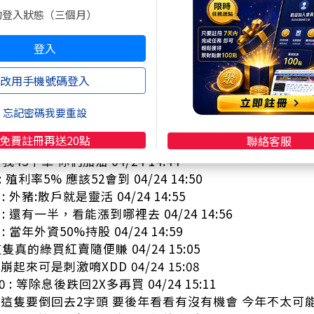
!!目標52 04/24 14:17
的登入狀態（三個月）
en : 上禮拜跑了一堆散戶讓外資撿超爽 04/24 14:29
80 : 當初36～38就分批全賣光了 賺了50萬 剩下給其他人賺 04
登入
mind: 2010。高點有63 04/24 14:34
3 : 你再往前調資料，外資都買多久了XD 04/24 14:40
改用手機號碼登入
3 : 但大戶增，散戶減，車算蠻輕的 04/24 14:41
boyo : 沒有一起跑這種事 通常是跌一天裝沒事 跌兩天想說 04/
忘記密碼我要重設
oyo : 還V回來 跌三天X停損了爛股票 04/24 14:43
免費註冊再送20點
聯絡客服
UL3 : 短線漲蠻多的 隨時都要警戒就是 04/24 14:44
 我43下車 你們加油 04/24 14:44
 : 殖利率5% 應該52會到 04/24 14:50
 : 外豬:散戶就是靈活 04/24 14:55
a : 還有一半，看能漲到哪裡去 04/24 14:56
: 當年外資50%持股 04/24 14:59
: 這隻真的綠買紅賣隨便賺 04/24 15:05
 : 崩起來可是刺激唷XDD 04/24 15:08
80 : 等除息後跌回2X多再買 04/24 15:11
 : 這隻要倒回去2字頭 要後年看看有沒有機會 今年不太可能 04