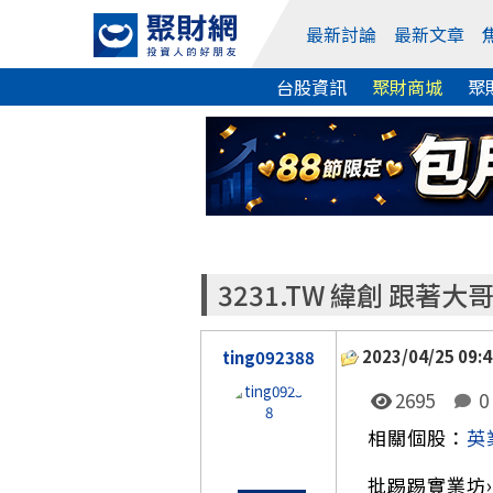
最新討論
最新文章
台股資訊
聚財商城
聚
3231.TW 緯創 跟著大
2023/04/25 09:4
ting092388
2695
0
相關個股：
英
批踢踢實業坊›看