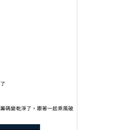
千了
籌碼變乾淨了，跟著一起乘風破