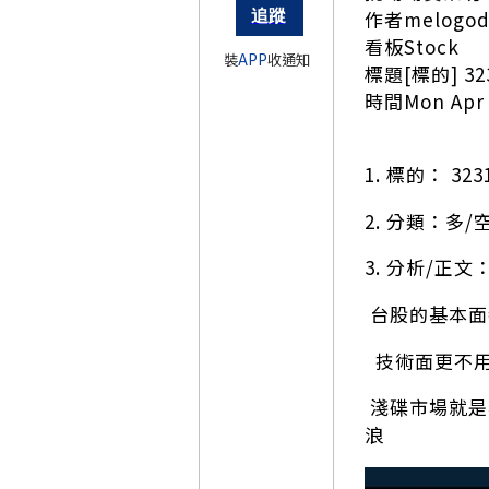
作者melogod 
看板Stock
裝
APP
收通知
標題[標的] 3
時間Mon Apr 2
1. 標的： 323
2. 分類：多/
3. 分析/正文
台股的基本面
技術面更不用
淺碟市場就是
浪