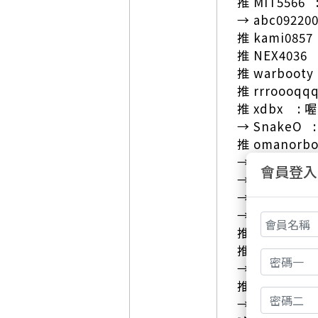
推 MIT5566 
→ abc09220
推 kami0857
推 NEX4036 
推 warboot
推 rrroooq
推 xdbx : 喔
→ SnakeO 
推 omanorb
→ omanorb
會員登入
→ qoo100
→ dkfum 
→ Kobe5210
推 jc761128 
推 tenghu
→ lolpklol09
推 devidev
→ allgood