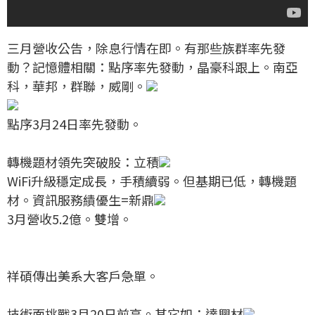
三月營收公告，除息行情在即。有那些族群率先發
動？記憶體相關：點序率先發動，晶豪科跟上。南亞
科，華邦，群聯，威剛。
點序3月24日率先發動。
轉機題材領先突破股：立積
WiFi升級穩定成長，手積續弱。但基期已低，轉機題
材。資訊服務績優生=新鼎
3月營收5.2億。雙增。
祥碩傳出美系大客戶急單。
技術面挑戰3月20日前高。其它如：達興材