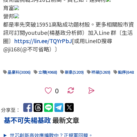
育富
營邦
都是率先突破15951高點成功題材股。更多相關股市資
訊可訂閱youtube(楊基政分析師）加入Line 群〔生活
圈〕
https://lin.ee/TQYrPbJ
[或用LineID搜尋
@ji168(@不可省略）〕
晶豪科(3006)
立積(4968)
新鼎(5209)
祥碩(5269)
點序(6485)
0
分享至：
基不可失楊基政
最新文章
世芯創新高效應擴散中？正規軍回籠。