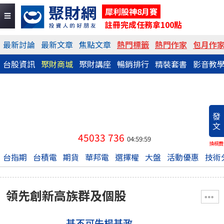
犀利股神8月賽
註冊完成任務拿100點
最新討論
最新文章
焦點文章
熱門標籤
熱門作家
包月作
台股資訊
聚財商城
聚財講座
暢銷排行
精裝套書
影音教
發
文
45033
736
04:59:59
換稿費
台指期
台積電
期貨
華邦電
選擇權
大盤
活動優惠
技術
領先創新高族群及個股
基不可失楊基政