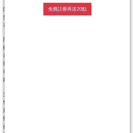
陳重銘提到，當大盤處於盤整時，不利槓桿型或反向
免費註冊再送20點
型ETF操作，建議投資新手首選風險低、適合長期持
有的原型ETF。
而原型ETF又分為市值型、主題式與高股息。市值型
ETF追蹤大盤指數發展，大型ETF買進市值前幾大的公
司，中小型ETF則是選擇中間市值的上市企業，大家
熟悉的元大台灣50
(0050)
、富邦台50
(006208)
就屬於
市值型ETF，最大成分股台積電尚處於研發、擴展階
段，股利較少，因此獲利來源主要在價差而非股息。
主題型ETF則是匯集某個領域、主題的個股，通常投
信公司會根據時下流行的題材去推出主題型ETF，像
是國泰台灣5G+
(00881)
、元大全球5G
(00876)
就是根
據目前很夯的5G題材所推出的ETF。值得留意的是，
由於這類ETF是根據熱門題材來選擇標的，因此會集