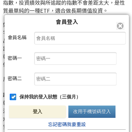
指數，投資績效與所追蹤的指數不會差距太大，是性
質最單純的一種ETF，適合做長期價值投資。
會員登入
如果你看到該支ETF名稱內有「正２」、「正３」等
字眼，就屬於槓桿型ETF，這類ETF屬於衍生性金融產
會員名稱
品，透過槓桿來放大獲利，投資績效是追蹤指數的漲
跌倍數，例如追蹤的標的上漲一點，「正２」的ETF
報酬就會增加二倍，風險較高，僅適合短期操作、賺
密碼一
價差。
密碼二
反向型ETF通常名稱內會有「Ｒ」或是「反１」、
「反２」等字眼，是看空市場的ETF，投資績效是追
蹤指數漲跌的反向，當追蹤標的跌一點，「反１」的
保持我的登入狀態（三個月）
報酬就會上升一點。陳重銘表示反向型ETF只適合短
波段操作，不適合長期持有，因為收益很容易被「轉
登入
改用手機號碼登入
倉成本」吃掉，建議投資人可以在台股高點、趨勢走
忘記密碼我要重設
空的時候，配置一些反向型ETF來進行風險分散。