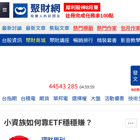
犀利股神8月賽
註冊完成任務拿100點
最新討論
最新文章
焦點文章
熱門標籤
熱門作家
包月作
台股資訊
聚財商城
聚財講座
暢銷排行
精裝套書
影音教
發
文
44543
285
04:59:59
換稿費
台指期
台積電
期貨
華邦電
選擇權
大盤
活動優惠
技術
小資族如何靠ETF穩穩賺？
理財周刊