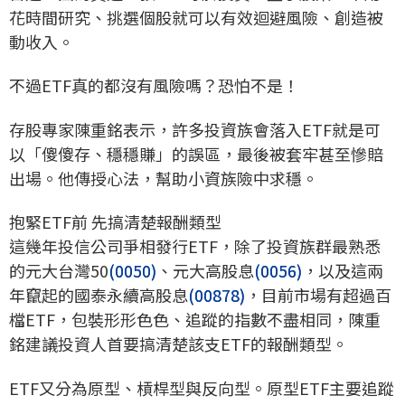
花時間研究、挑選個股就可以有效迴避風險、創造被
動收入。
不過ETF真的都沒有風險嗎？恐怕不是！
存股專家陳重銘表示，許多投資族會落入ETF就是可
以「傻傻存、穩穩賺」的誤區，最後被套牢甚至慘賠
出場。他傳授心法，幫助小資族險中求穩。
抱緊ETF前 先搞清楚報酬類型
這幾年投信公司爭相發行ETF，除了投資族群最熟悉
的元大台灣50
(0050)
、元大高股息
(0056)
，以及這兩
年竄起的國泰永續高股息
(00878)
，目前市場有超過百
檔ETF，包裝形形色色、追蹤的指數不盡相同，陳重
銘建議投資人首要搞清楚該支ETF的報酬類型。
ETF又分為原型、槓桿型與反向型。原型ETF主要追蹤