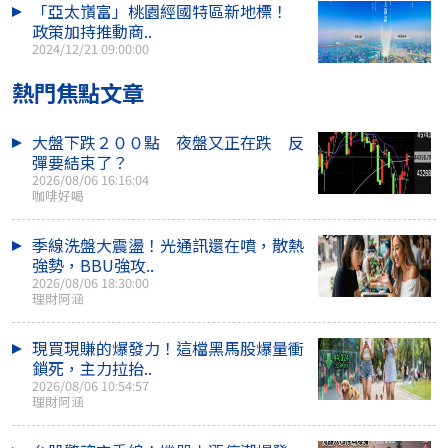
「亞太嵿富」桃園經國特區新地標！
政策加持推動商..
2024/12/21 09:00:00
熱門焦點文章
大盤下跌２００點 夜盤又正在跌 反
彈要結束了？
2026/08/06 16:16:04
咖啡好喝
季線洗盤大震盪！光通訊還在噴，散熱
強勢，BBU強攻..
2026/08/06 18:30:00
理財阿涵
現買現賺的爆發力！這檔黑馬股爆量衝
鎖死，主力拉抬..
2026/08/06 10:54:57
理財阿涵