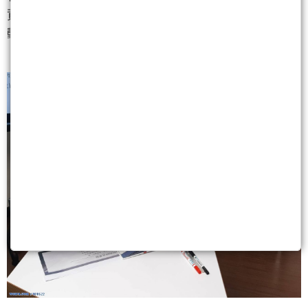
資人可以多布局這類具有長期利多的題材，短期抗波
動，長線也具備十足爆發力。