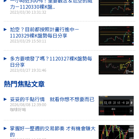
一小時近300%！重要觀念＆尬空的威
力－1120330裸K盤..
2023/03/30 13:31:32
尬空？目前都按照計畫行進中－
1120329裸K盤勢每日分享
2023/03/29 15:50:11
多方要噴發了嗎？1120327裸K盤勢每
日分享
2023/03/27 19:31:46
熱門焦點文章
妥妥的千點行情 就看你想不想要而已
2026/08/08 12:39:00
咖啡好喝
掌握好一整週的交易節奏 才有機會賺大
的