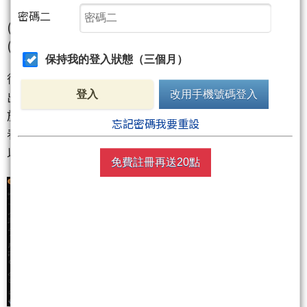
密碼二
(上述是早上打給群組的文章)
(以下是下午到晚上~)
保持我的登入狀態（三個月）
後來在下午我有依照我的規劃敲了一單，一樣是等他
出量下殺到重要的支撐線或趨勢線我才會有動作，至
登入
改用手機號碼登入
於為什麼往多方看，早上有提到，賭他往上嘎，可以
忘記密碼我要重設
看一下底下有出量的地方，幾乎都是上下緣邊界，所
以支撐壓力通了之後你就會很乖的等待到邊界才會動~
免費註冊再送20點