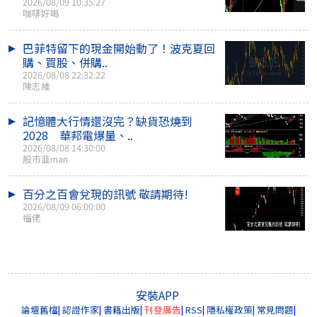
2026/08/09 10:35:27
咖啡好喝
巴菲特留下的現金開始動了！波克夏回
購、買股、併購..
2026/08/08 22:32:22
陳志維
記憶體大行情還沒完？缺貨恐燒到
2028 華邦電爆量、..
2026/08/08 14:30:00
股市韭man
百分之百會兌現的訊號 敬請期待!
2026/08/09 06:00:00
福佬
安裝APP
論壇舊檔
|
認證作家
|
書籍出版
|
刊登廣告
|
RSS
|
隱私權政策
|
常見問題
|