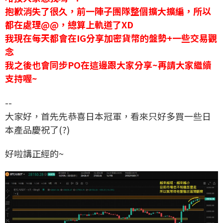
抱歉消失了很久，前一陣子團隊整個擴大擴編，所以
都在處理@@，總算上軌道了XD
我現在每天都會在IG分享加密貨幣的盤勢+一些交易觀
念
我之後也會同步PO在這邊跟大家分享~再請大家繼續
支持喔~
--
大家好，首先先恭喜日本冠軍，看來只好多買一些日
本產品慶祝了(?)
好啦講正經的~