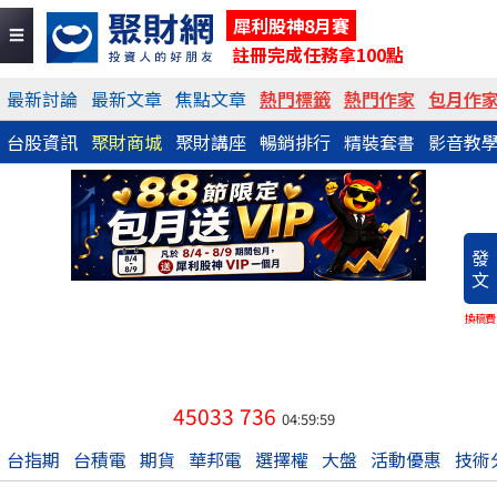
犀利股神8月賽
註冊完成任務拿100點
最新討論
最新文章
焦點文章
熱門標籤
熱門作家
包月作
台股資訊
聚財商城
聚財講座
暢銷排行
精裝套書
影音教
發
文
換稿費
45033
736
04:59:59
台指期
台積電
期貨
華邦電
選擇權
大盤
活動優惠
技術