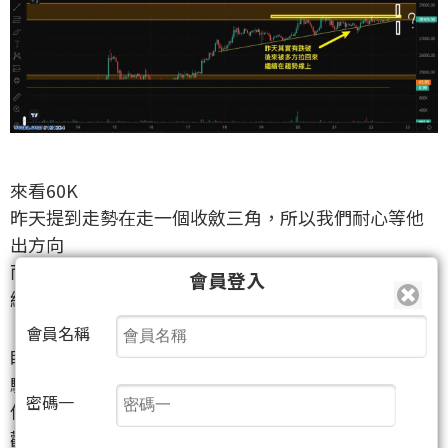
來看60K
昨天提到走勢在走一個收斂三角，所以我們耐心等他
出方向
而你可以看到昨天其實有跌破，但又被多方拉上去繼
會員登入
續走在上升趨勢軌道
會員名稱
眼尖的你應該有發現，現在慢慢走出上升三角形，經
驗上這種走勢比較大概率會突破上去
密碼一
但一樣不預測，現在就是等他看往哪個方向突破後再
觀察~