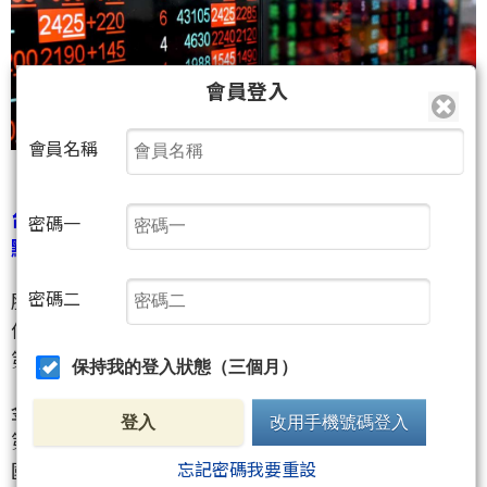
會員登入
會員名稱
台股今天（16）日收盤報15,221.12點，下跌166.47
密碼一
點，跌幅1.08％，成交量2,417.8億。
密碼二
股利不如預期的臺企銀開盤就爆量跳水，一度觸及跌
停，最後下跌9.29％，收在12.7元，成交量為上市個股
第一名，超過23萬張。
保持我的登入狀態（三個月）
金融股又被國外的銀行風暴掃到，從公股的合庫金、
登入
改用手機號碼登入
第一金、兆豐金、華南金、彰銀，到民營的富邦金、
忘記密碼我要重設
國泰金、中信金、新光金、玉山金，通通倒成一片。