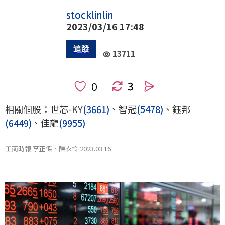
stocklinlin
2023/03/16 17:48
13711
3
人
相關個股：世芯-KY
(3661)
、智冠
(5478)
、鈺邦
(6449)
、佳龍
(9955)
工商時報 李正傑、陳衣怜 2023.03.16