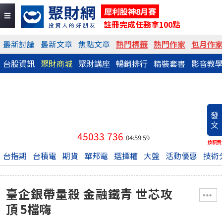
犀利股神8月賽
註冊完成任務拿100點
最新討論
最新文章
焦點文章
熱門標籤
熱門作家
包月作
台股資訊
聚財商城
聚財講座
暢銷排行
精裝套書
影音教
發
文
45033
736
04:59:59
換稿費
台指期
台積電
期貨
華邦電
選擇權
大盤
活動優惠
技術
臺企銀帶量殺 金融鐵青 世芯攻
頂 5檔嗨