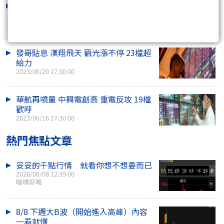
巨大美利達逆勢漲 造紙遊戲夯 29檔慶
功
2023/06/26 17:30:00
發哥貼息 漢翔飛天 觀光漲不停 23檔超
給力
2023/06/20 17:30:00
華航再噴量 中興電創高 重電反攻 19檔
歡呼
2023/06/16 17:30:00
熱門焦點文章
妥妥的千點行情 就看你想不想要而已
2026/08/08 12:39:00
咖啡好喝
8/8 下週大B波（開始進入高峰）內容
一看就懂