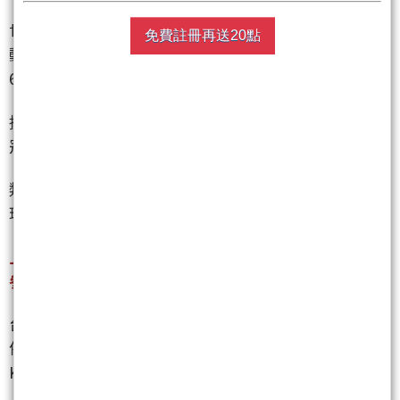
世芯-KY去年營收創新高，今天收獲一根漲停，同時帶
免費註冊再送20點
動IC設計族群的表現，譜瑞-KY上漲7.84％，祥碩上漲
6.3％，鈺太、威鋒電子、瑞昱、天鈺也都收紅。
據業內初步統計，上市、櫃股票合計佳龍、鈺邦、智
冠、合邦共5檔漲停板，表現搶眼。
類股表現方面，電腦類股表現亮眼，上漲0.22％；玻
璃陶瓷類股表現疲軟，下挫3.1％。
上市股、上櫃股今成交量與漲跌幅前10名如下，僅供
參考：
台股上市股今漲幅達5％的有10檔，前3名皆為漲停，
依序為佳龍
（9955）
、鈺邦
（6449）
、世芯-
KY
（3661）
、總太
（3056）
、科風
（3043）
、建國
（5515）
、祥碩
（5269）
、增你強
（3028）
、中電