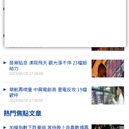
航空雙雄展翅 華新遭襲 網通吃紅 27檔
同歡
2023/06/28 17:30:00
巨大美利達逆勢漲 造紙遊戲夯 29檔慶
功
2023/06/26 17:30:00
發哥貼息 漢翔飛天 觀光漲不停 23檔超
給力
2023/06/20 17:30:00
華航再噴量 中興電創高 重電反攻 19檔
歡呼
2023/06/16 17:30:00
熱門焦點文章
加權指數下跌量縮 等待晚上非農數據再