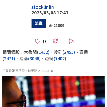
stocklinlin
2023/03/08 17:43
21009
0
相關個股：大魯閣
(1432)
、凌群
(2453)
、資通
(2471)
、建碁
(3046)
、邑錡
(7402)
工商時報 李正傑、徐于珺 2023.03.08