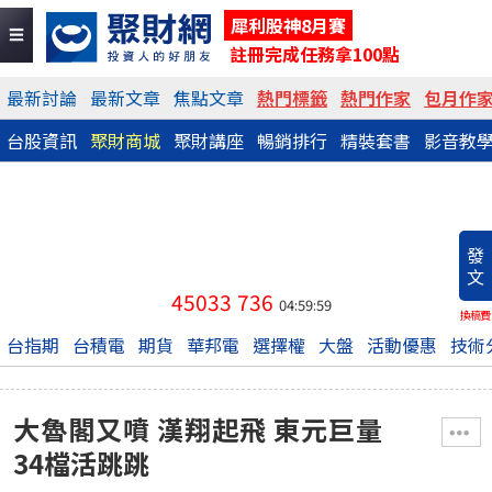
犀利股神8月賽
註冊完成任務拿100點
最新討論
最新文章
焦點文章
熱門標籤
熱門作家
包月作
台股資訊
聚財商城
聚財講座
暢銷排行
精裝套書
影音教
發
文
45033
736
04:59:59
換稿費
台指期
台積電
期貨
華邦電
選擇權
大盤
活動優惠
技術
大魯閣又噴 漢翔起飛 東元巨量
34檔活跳跳