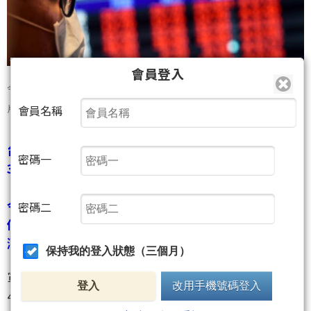
會員登入
今天盤面以儲能概念股表現優異，飛宏、建碁 直衝漲停。圖／本報資料照
片
會員名稱
台股今（8日）加權股價指數收盤報15,818.20點，跌
密碼一
39.69點，跌幅0.25％，成交量為2,453.58億元。
今天盤面以儲能概念股表現優異，飛宏、建碁 直衝漲
密碼二
停，華孚也一度逼近漲停，最後拉回收在68.90元，上
漲5.19％。
保持我的登入狀態（三個月）
軍工概念股也有表現，寶一漲停，漢翔噴量上漲
登入
改用手機號碼登入
4.06％，雷虎上漲4.19％，亞航上漲3.70％。