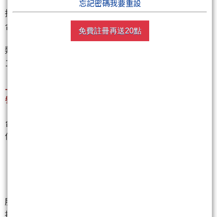
忘記密碼我要重設
據業內初步統計，上市、櫃股票合計凌群、銘旺科、
合正、普鴻等34檔強勢漲停板，表現搶眼。
免費註冊再送20點
類股表現以資服、油電類股波動最大，分別上漲
1.77％、1.08％，運輸類股跌幅明顯，下跌1.46％。
上市股、上櫃股今成交量與漲跌幅前10名如下，僅供
參考：
台股上市股有16檔7.47％以上漲幅，其中14檔觸及漲
停為所羅門
（2359）
、寶一
（8222）
、凌群
（2453）
、銘旺科
（2429）
、傳奇
（4994）
、統新
（6426）
、資通
（2471）
、迅杰
（6243）
、永崴投控
（3712）
、大魯閣
（1432）
、一詮
（2486）
、建碁
（3046、飛宏
（2457）
、宏旭-KY
（2243）
。大魯閣
股東會紀念品將發放價值3,200元的消費抵用券，吸引
投資人搶買，今拉出第2根漲停。