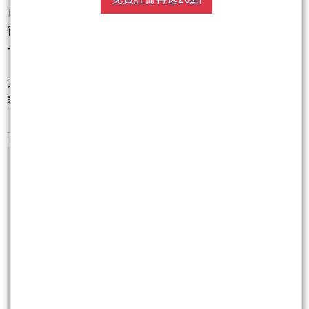
► 本來以為今天會是暴風雨、來個大行情，結果先下
後上只是局部短陣雨，還好有賺先跑，不然當沖來去
一場空。
文章都有連貫性與教學性，建議長期訂閱、可完整觀
看學習~
尚有5張圖，1889字元(含語法)未完
購買阿Sir.艾斯