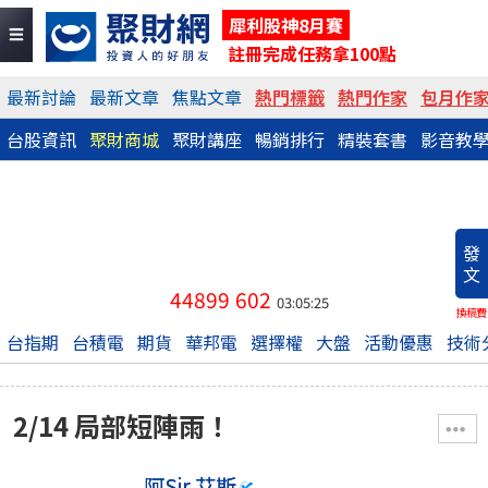
犀利股神8月賽
註冊完成任務拿100點
最新討論
最新文章
焦點文章
熱門標籤
熱門作家
包月作
台股資訊
聚財商城
聚財講座
暢銷排行
精裝套書
影音教
發
文
44899
602
03:05:25
換稿費
台指期
台積電
期貨
華邦電
選擇權
大盤
活動優惠
技術
2/14 局部短陣雨！
阿Sir.艾斯