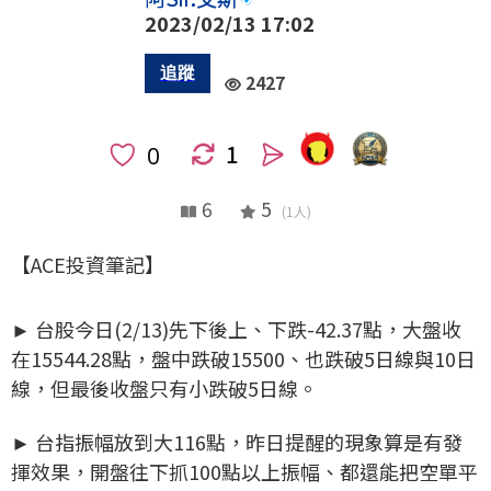
2023/02/13 17:02
2427
1
人
6
5
(1人)
【ACE投資筆記】
► 台股今日(2/13)先下後上、下跌-42.37點，大盤收
在15544.28點，盤中跌破15500、也跌破5日線與10日
線，但最後收盤只有小跌破5日線。
► 台指振幅放到大116點，昨日提醒的現象算是有發
揮效果，開盤往下抓100點以上振幅、都還能把空單平