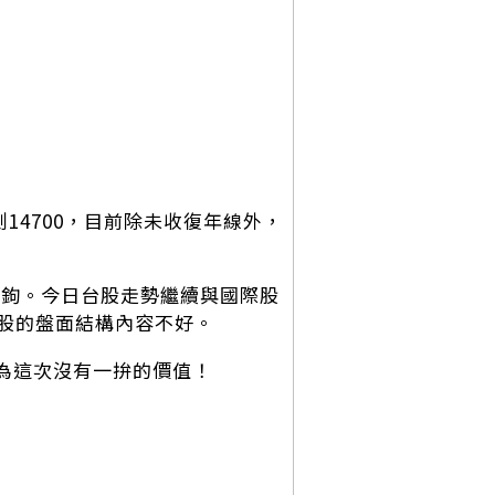
好回測14700，目前除未收復年線外，
脫鉤。今日台股走勢繼續與國際股
股的盤面結構內容不好。
認為這次沒有一拚的價值！