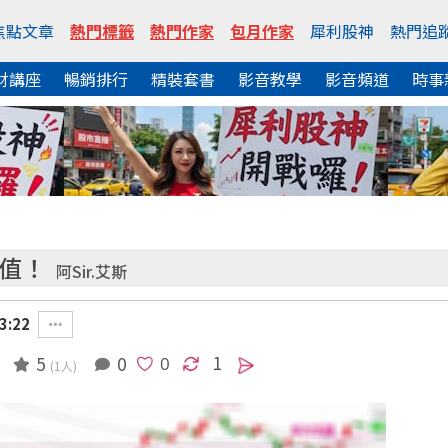
焦點文章
熱門標籤
熱門作家
包月作家
犀利股神
熱門追
財講座
暢銷排行
精裝套書
影音教學
影音頻道
時事
價值！
阿Sir.艾斯
3:22
1
5
0
(1人)