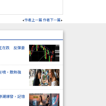
作者上一篇
作者下一篇
正在跌 反彈要
在噴，散熱強
停潮爆發，記憶