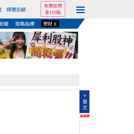
免費註冊
蹤
媒體投顧
拿100點
新聞
策略指標
聚財Ｘ
＋
發
文
換稿費