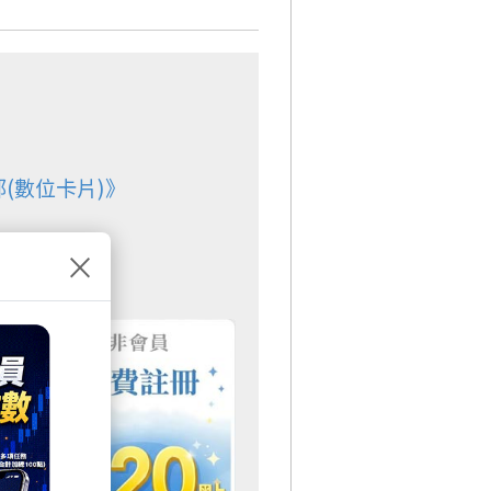
(數位卡片)》
×