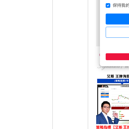
保持我
1
策略指標【艾斯 王牌