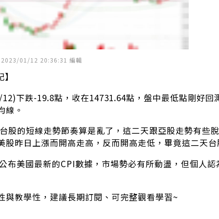
23/01/12 20:36:31 編輯
記】
/12)下跌-19.8點，收在14731.64點，盤中最低點剛
均線。
：台股的短線走勢節奏算是亂了，這二天跟亞股走勢有些
美股昨日上漲而開高走高，反而開高走低，畢竟這二天台
30會公布美國最新的CPI數據，市場勢必有所動盪，但個人
性與教學性，建議長期訂閱、可完整觀看學習~