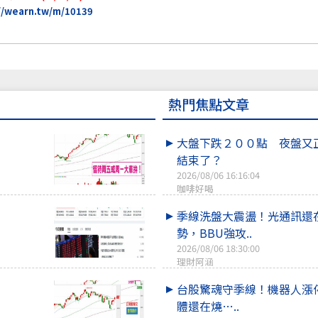
//wearn.tw/m/10139
熱門焦點文章
大盤下跌２００點 夜盤又
結束了？
2026/08/06 16:16:04
咖啡好喝
季線洗盤大震盪！光通訊還
勢，BBU強攻..
2026/08/06 18:30:00
理財阿涵
台股驚魂守季線！機器人漲
體還在燒…..