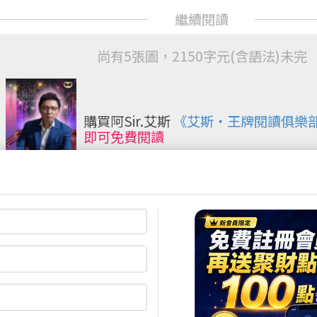
尚有5張圖，2150字元(含語法)未完
購買阿Sir.艾斯
《艾斯‧王牌閱讀俱樂部
即可免費閱讀
閱全文
買點數
立即線上購買
超商買真方便
註冊
再送聚財點數
20
點
快速購點
( 刷卡、Line Pay、Apple
Pay、Google Pay )