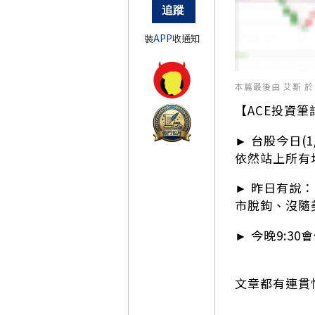
裝
APP
收通知
本篇最後由 艾斯 於 20
【ACE投資筆
► 台股今日(1
依然站上所有
► 昨日有說
市脫鉤、沒隨
► 今晚9:
文章都有連貫