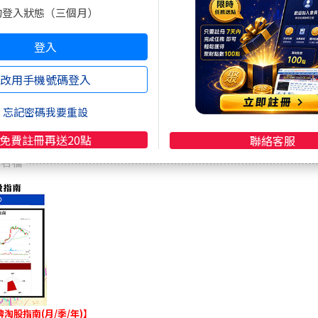
的登入狀態（三個月）
登入
改用手機號碼登入
忘記密碼我要重設
免費註冊再送20點
聯絡客服
淘股指南(月/季/年)】