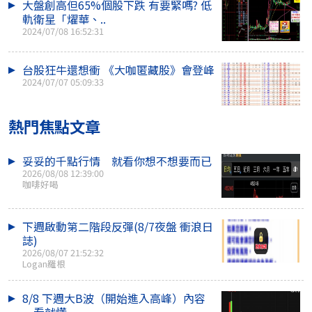
大盤創高但65%個股下跌 有要緊嗎? 低
軌衛星「燿華、..
2024/07/08 16:52:31
台股狂牛還想衝 《大咖匿藏股》會登峰
2024/07/07 05:09:33
熱門焦點文章
妥妥的千點行情 就看你想不想要而已
2026/08/08 12:39:00
咖啡好喝
下週啟動第二階段反彈(8/7夜盤 衝浪日
誌)
2026/08/07 21:52:32
Logan羅根
8/8 下週大B波（開始進入高峰）內容
一看就懂