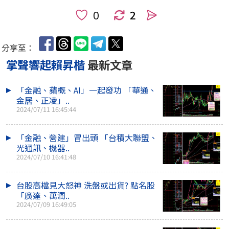
2
人
分享至：
掌聲響起賴昇楷
最新文章
「金融、蘋概、AI」一起發功 「華通、
金居、正凌」..
2024/07/11 16:45:44
「金融、營建」冒出頭 「台積大聯盟、
光通訊、機器..
2024/07/10 16:41:48
台股高檔見大怒神 洗盤或出貨? 點名股
「廣達、萬潤..
2024/07/09 16:49:05