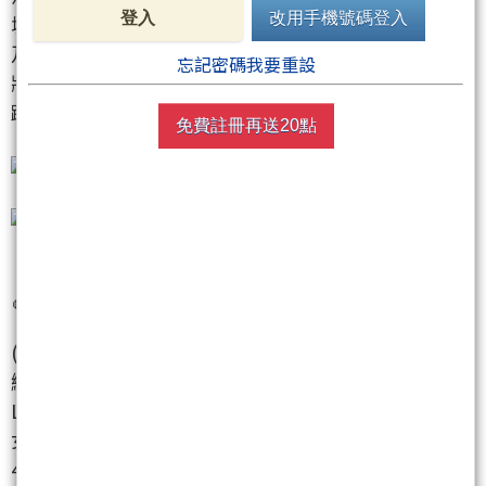
登入
改用手機號碼登入
城影響緩解，營收將逐季成長。明年具備新專案量產
及打入美系大型雲端服務商供應鏈的雙重動能，成長
忘記密碼我要重設
將是四大產品線之冠，營收占比可望從目前約20%，
躍升至30%。
免費註冊再送20點
🍎《材料-KY
(4763)
》：
(1)醋酐、醋片(醋酸纖維素、營收占比約25%)與醋酸
纖維絲束(營收占比約70%)生產商，醋片用在眼鏡架、
LCD面板偏光片材料等，絲束可用在香菸濾嘴、織成
女裝、3D列印等。受惠垂直整合、原物料價格下跌、
4000噸絲束新產能Q1投產及匯兌收益，前三季稅後純