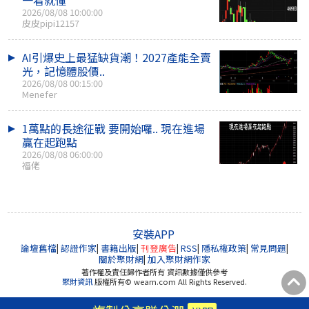
2026/08/08 10:00:00
皮皮pipi12157
AI引爆史上最猛缺貨潮！2027產能全賣
光，記憶體股價..
2026/08/08 00:15:00
Menefer
1萬點的長途征戰 要開始囉.. 現在進場
贏在起跑點
2026/08/08 06:00:00
福佬
安裝APP
論壇舊檔
|
認證作家
|
書籍出版
|
刊登廣告
|
RSS
|
隱私權政策
|
常見問題
|
關於聚財網
|
加入聚財網作家
著作權及責任歸作者所有 資訊數據僅供參考
聚財資訊
版權所有© wearn.com All Rights Reserved.