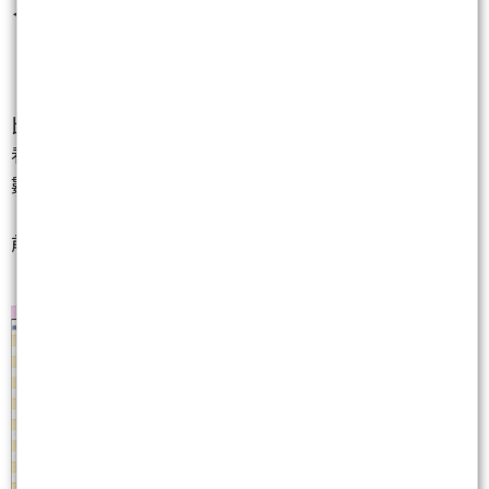
＜投本比&外本比 精選股＞
【投本比】=【投信買超張數／個股股本】；【外本
比】=【外資買超張數／個股股本】。這兩項數據可以
看出投信、外資對一檔個股的影響力，比單看買超張
數更能逮到中小型飆股與強勢族群，同時有機會在
「投信、外資低檔吃貨時就搭上順風車」，買在起漲
前，不賺都很難。