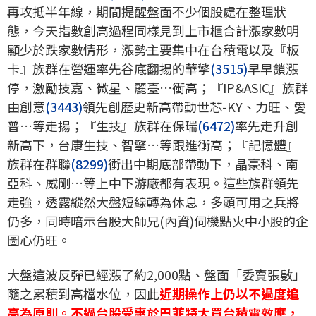
再攻抵半年線，期間提醒盤面不少個股處在整理狀
態，今天指數創高過程同樣見到上市櫃合計漲家數明
顯少於跌家數情形，漲勢主要集中在台積電以及『板
卡』族群在營運率先谷底翻揚的華擎
(3515)
早早鎖漲
停，激勵技嘉、微星、麗臺…衝高；『IP&ASIC』族群
由創意
(3443)
領先創歷史新高帶動世芯-KY、力旺、愛
普…等走揚；『生技』族群在保瑞
(6472)
率先走升創
新高下，台康生技、智擎…等跟進衝高；『記憶體』
族群在群聯
(8299)
衝出中期底部帶動下，晶豪科、南
亞科、威剛…等上中下游廠都有表現。這些族群領先
走強，透露縱然大盤短線轉為休息，多頭可用之兵將
仍多，同時暗示台股大師兄(內資)伺機點火中小股的企
圖心仍旺。
大盤這波反彈已經漲了約2,000點、盤面「委賣張數」
隨之累積到高檔水位，因此
近期操作上仍以不過度追
高為原則。不過台股受惠於巴菲特大買台積電效應，