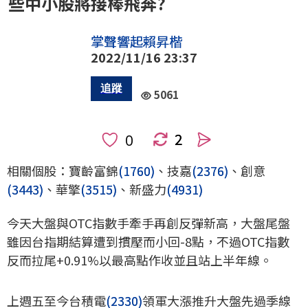
些中小股將接棒飛奔?
掌聲響起賴昇楷
2022/11/16 23:37
5061
2
人
相關個股：寶齡富錦
(1760)
、技嘉
(2376)
、創意
(3443)
、華擎
(3515)
、新盛力
(4931)
今天大盤與OTC指數手牽手再創反彈新高，大盤尾盤
雖因台指期結算遭到摜壓而小回-8點，不過OTC指數
反而拉尾+0.91%以最高點作收並且站上半年線。
上週五至今台積電
(2330)
領軍大漲推升大盤先過季線