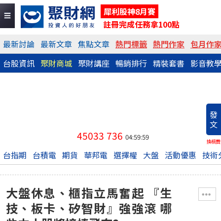
犀利股神8月賽
註冊完成任務拿100點
最新討論
最新文章
焦點文章
熱門標籤
熱門作家
包月作
台股資訊
聚財商城
聚財講座
暢銷排行
精裝套書
影音教
發
文
45033
736
04:59:59
換稿費
台指期
台積電
期貨
華邦電
選擇權
大盤
活動優惠
技術
大盤休息、櫃指立馬奮起 『生
技、板卡、矽智財』強強滾 哪