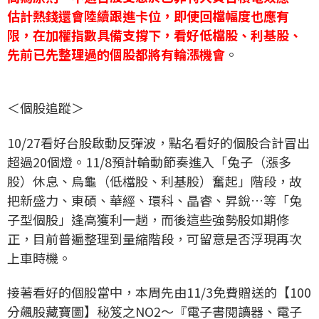
估計熱錢還會陸續跟進卡位，即使回檔幅度也應有
限，在加權指數具備支撐下，看好低檔股、利基股、
先前已先整理過的個股都將有輪漲機會
。
＜個股追蹤＞
10/27看好台股啟動反彈波，點名看好的個股合計冒出
超過20個燈。11/8預計輪動節奏進入「兔子（漲多
股）休息、烏龜（低檔股、利基股）奮起」階段，故
把新盛力、東碩、華經、環科、晶睿、昇銳…等「兔
子型個股」逢高獲利一趟，而後這些強勢股如期修
正，目前普遍整理到量縮階段，可留意是否浮現再次
上車時機。
接著看好的個股當中，本周先由11/3免費贈送的【100
分飆股藏寶圖】秘笈之NO2～『電子書閱讀器、電子