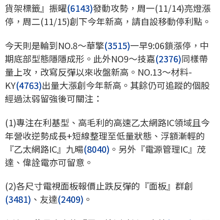
貨架標籤』振曜
(6143)
發動攻勢，周一(11/14)亮燈漲
停，周二(11/15)創下今年新高，請自設移動停利點。
今天則是輪到NO.8～華擎
(3515)
一早9:06鎖漲停，中
期底部型態隱隱成形。此外NO9～技嘉
(2376)
同樣帶
量上攻，改寫反彈以來收盤新高。NO.13～材料-
KY
(4763)
出量大漲創今年新高。其餘仍可追蹤的個股
經過汰弱留強後可關注：
(1)專注在利基型、高毛利的高速乙太網路IC領域且今
年營收逆勢成長+短線整理至低量狀態、浮額漸輕的
『乙太網路IC』九暘
(8040)
。另外『電源管理IC』茂
達、偉詮電亦可留意。
(2)各尺寸電視面板報價止跌反彈的『面板』群創
(3481)
、友達
(2409)
。