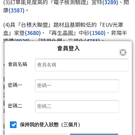
(3)訂單能見度高的『電子檢測驗證』宜特
(3289)
、閎
康
(3587)
。
(4)具『台積大聯盟』題材且基期較低的『EUV光罩
盒』家登
(3680)
、『再生晶圓』中砂
(1560)
、昇陽半
導體
(8028)
、『特用化學』三福化
(4755)
。
會員登入
🍎《華擎
(3515)
》：
會員名稱
(1)板卡廠，前三季稅後EPS 8.49元。Q2〜Q3是本波營
密碼一
運週期谷底，Q4已看到主機板、顯示卡產品需求回
溫，非理性殺價狀況不易再出現，營收可望較Q3雙位
數成長並加速去化庫存，季增成長動能至少延續至明
密碼二
年Q1。
(2)伺服器方面，目前客戶包含中國搜尋引擎廠商、串
保持我的登入狀態（三個月）
流影音平台與歐洲資料中心等。下半年缺料及中國封