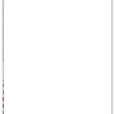
上圖依序列出11/16(三)的上市櫃【投本比、外本比】
前40大個股，其中技術面結構偏多的個股有：
九暘
(8040)
、榮剛
(5009)
、閎康
(3587)
、新盛力
(4931)
、寶
齡富錦
(1760)
，茲舉幾檔簡介如下(更多的精選好股，
歡迎加入【Line@投資圈】連結：
https://pse.is/3pp4ex
)：