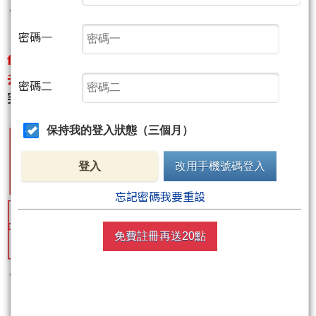
密碼一
f.10/12(三)結算,kobepenny提醒,結算之後友直街下
去的機率,空方強勢盤,千萬別抓轉折.
,
結果10/13(四)
密碼二
突然就下去了!
保持我的登入狀態（三個月）
登入
改用手機號碼登入
忘記密碼我要重設
免費註冊再送20點