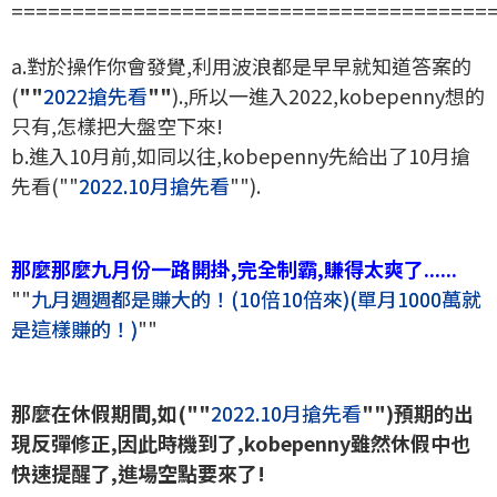
=======================================
a.對於操作你會發覺,利用波浪都是早早就知道答案的
(
""
2022搶先看
""
).,所以一進入2022,kobepenny想的
只有,怎樣把大盤空下來!
b.進入10月前,如同以往,kobepenny先給出了10月搶
先看(""
2022.10月搶先看
"").
那麼那麼九月份一路開掛,完全制霸,賺得太爽了......
""
九月週週都是賺大的！(10倍10倍來)(單月1000萬就
是這樣賺的！)
""
那麼在休假期間,如(""
2022.10月搶先看
"")預期的出
現反彈修正,因此時機到了,kobepenny雖然休假中也
快速提醒了,進場空點要來了!