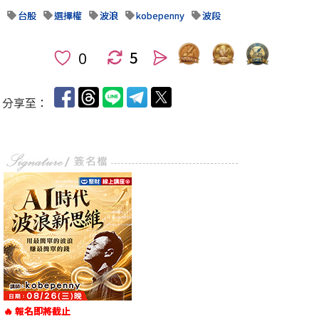
台股
選擇權
波浪
kobepenny
波段
5
人
分享至：
🔥 報名即將截止