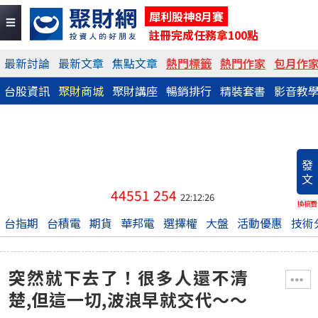
犀利股神8月賽
註冊完成任務拿100點
最新討論
最新文章
焦點文章
熱門標籤
熱門作家
包月作
台股資訊
聚財商城
聚財講座
暢銷排行
精裝套書
影音教
發
文
44551
254
22:12:26
換稿費
台指期
台積電
期貨
華邦電
選擇權
大盤
活動優惠
技術
突然就下去了！很多人還不清
楚,但這一切,波浪早就交代～～