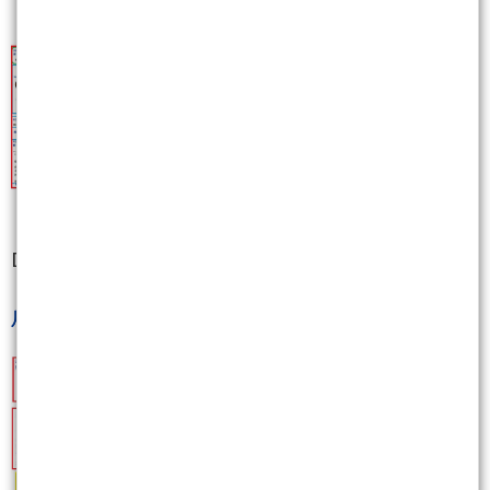
D.進入9月之前kobepenny同樣先給出了答案.
""
2022.9月搶先看(總是完美預測～接下來？驚奇9
月?)
""