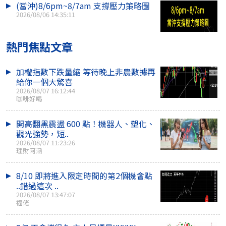
(當沖)8/6pm~8/7am 支撐壓力策略圖
2026/08/06 14:35:11
熱門焦點文章
加權指數下跌量縮 等待晚上非農數據再
給你一個大驚喜
2026/08/07 16:12:44
咖啡好喝
開高翻黑震盪 600 點！機器人、塑化、
觀光強勢，短..
2026/08/07 11:23:26
理財阿涵
8/10 即將進入限定時間的第2個機會點
..錯過這次 ..
2026/08/07 13:47:07
福佬