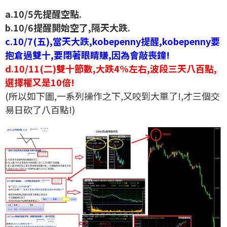
a.10/5先提醒空點.
b.10/6提醒開始空了,隔天大跌.
c.10/7(五),當天大跌,kobepenny提醒,kobepenny要
抱倉過雙十,要閉著眼睛賺,因為會敲喪鐘!
d.10/11(二)雙十節數,大跌4%左右,波段三天八百點,
選擇權又是10倍!
(所以如下圖,一系列操作之下,又咬到大單了!,才三個交
易日砍了八百點!)