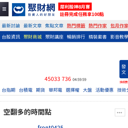
犀利股神8月賽
註冊完成任務拿100點
最新討論
最新文章
焦點文章
熱門標籤
熱門作家
包月作
台股資訊
聚財商城
聚財講座
暢銷排行
精裝套書
影音教
發
文
45033
736
04:59:59
換稿費
台指期
台積電
期貨
華邦電
選擇權
大盤
活動優惠
技術
空翻多的時間點
front0425