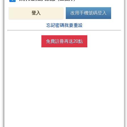
尚有1張圖，340字元(含語法)未完
登入
改用手機號碼登入
忘記密碼我要重設
非會員請先
註冊
再送聚財點數
20
點
免費註冊再送20點
週五盤後六日限定！點數加贈2%！
買點數
立即線上購買
超商買真方便
快速購點
( 刷卡、Line Pay、Apple Pay、Google Pay )
非會員
免費註冊再送聚財點數
20
點