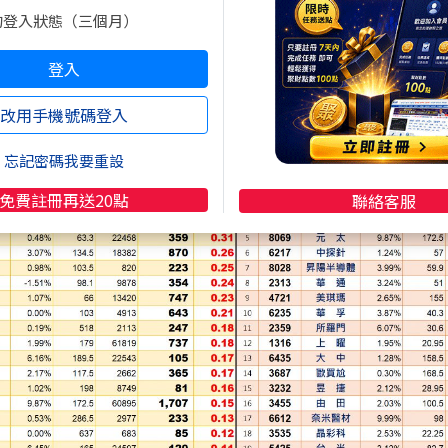
【投信買超張數／個股股本】；【外本比】=【外資買超
的登入狀態（三個月）
外資對一檔個股的股價影響力，比單看買超張數更能逮到
、外資吃貨時就搭上順風車」，買在起漲前，不賺都很難
登入
4(四)的1日【投本比】與【外本比】，符合【太極選股法】
改用手機號碼登入
忘記密碼我要重設
免費註冊再送20點
聯絡客服