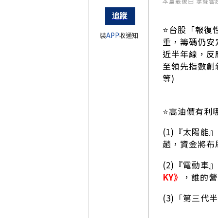
本篇最後由 掌聲響起賴昇
⭐️台股「報
裝
APP
收通知
重，籌碼仍安
近半年線，反
至領先指數創
等)
⭐️高油價有
(1)『太陽能
趟，資金將布
(2)『電動
KY》
，誰的營
(3)「第三