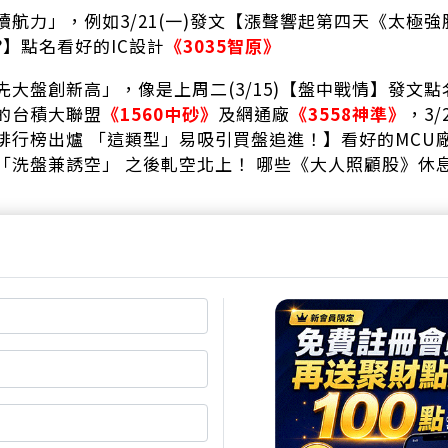
續航力」，例如3/21(一)發文【漲聲響起第四天《太極強
?】點名看好的IC設計
《3035智原》
領先大盤創新高」，像是上周二(3/15)【盤中戰情】發文
的台積大聯盟
《1560中砂》
及網通廠
《3558神準》
，3
排行榜出爐 「這類型」易吸引買盤追進！】看好的MCU
「洗盤兼誘空」 之後軋空北上！ 哪些《大人照顧股》休息
股法】精選法人著墨股，常能走在前頭先嘗甜頭
股法】呢? 易經及道教都有「太極」的概念，太極生兩儀
，「陰」代表穩藏於內的「籌碼面」、「陽」表示顯露在
選股會有遺珠之憾，因為大咖可以化整為零閃過追蹤、可
以…。單用「線形」選股也會力有未逮，像是騙線、假突(
和(大戶籌碼+多方線形)」就容易挑到內外皆美的強勢股