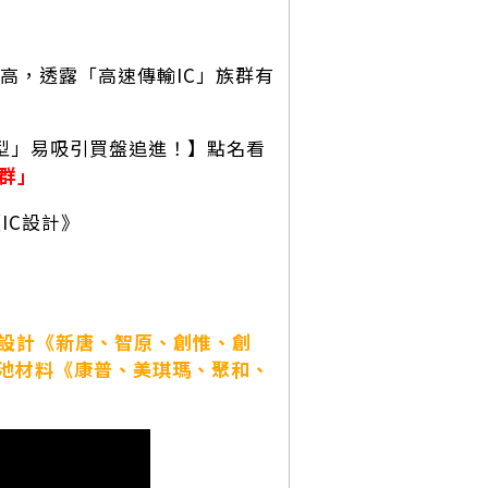
高，透露「高速傳輸IC」族群有
這類型」易吸引買盤追進！】點名看
族群」
《IC設計》
C設計《新唐、智原、創惟、創
池材料《康普、美琪瑪、聚和、