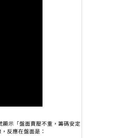
號顯示「盤面賣壓不重，籌碼安定
線，反應在盤面是：