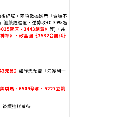
年線後縮腳，兩項數據顯示「賣壓不
繼續趕進度，逆勢收+0.39%逼
3035智原、3443創意》
等)，甚
8神準》、矽晶圓《3532台勝科》
』
43元晶》
如昨天預告「先獲利一
1美琪瑪、6509聚和、5227立凱-
》
後續這樣看待