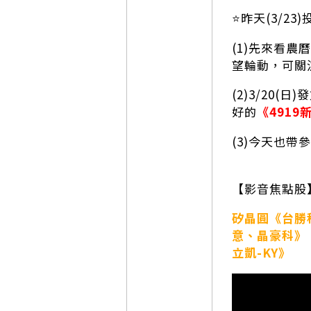
⭐️昨天(3/
(1)先來看農
望輪動，可關
(2)3/20
好的
《4919
(3)今天也帶
【影音焦點股
矽晶圓《台勝
意、晶豪科》
立凱-KY》