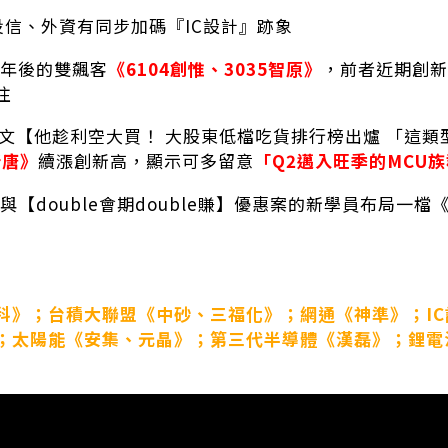
23)投信、外資有同步加碼『IC設計』跡象
曆年後的雙飆客
《6104創惟、3035智原》
，前者近期創新
注
(日)發文【他趁利空大買！ 大股東低檔吃貨排行榜出爐 「
新唐》
續漲創新高，顯示可多留意
「Q2邁入旺季的MCU
參與【double會期double賺】優惠案的新學員布局一檔
】
科》；台積大聯盟《中砂、三福化》；網通《神準》；I
；太陽能《安集、元晶》；第三代半導體《漢磊》；鋰電