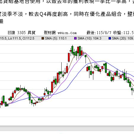
指定出貨給基地台使用，以致去年的獲利表現一季比一季高，去
收可望淡季不淡，較去Q4再度創高，同時在優化產品組合，
顯