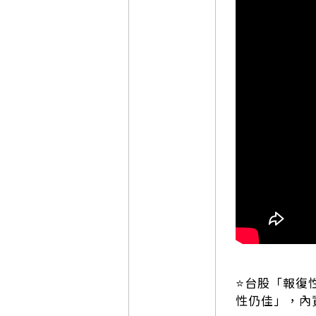
⭐️台股「報
性仍佳」，內