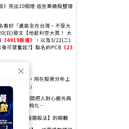
股》亮出10個燈 這些業績股整理
點名看好「產能全在台灣，不受大
/20(日)發文【他趁利空大買！ 大
廠
《4919新唐》
，以及3/22(二)
後可望奮起?】點名的PCB
《23
×
、兩儀分陰陽，用在股票分析上
外的「技術面」
以拉長吃貨時間把人耐心磨光再
跌)破、指標鈍化…
，這就是【太極選股法】的精髓