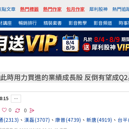
焦點文章
熱門標籤
熱門作家
包月作家
犀利股神
熱門追
財講座
暢銷排行
精裝套書
影音教學
影音頻道
時事
 此時用力買進的業績成長股 反倒有望成Q
8:15
0
通
(2313)
、
漢磊
(3707)
、
康普
(4739)
、
新唐
(4919)
、
台半