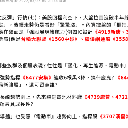
楷 於 2022/03/25 00:01:48 編輯
復性反彈」行情(七)：美股回檔利空下，大盤拉回沒破半
定」，後續走勢仍是看好「驚驚漲」。內資控盤的「櫃指」
應在盤面是「強股展現續航力(例如IC設計
《4919新唐、
新高(像是
台積大聯盟《1560中砂》、績優網通廠《355
利哪些族群及個股表現? 往往是『塑化、再生能源、電動車
』強勢指標
《6477安集》
連收6根黑K棒，搞什麼鬼?
《64
局新強股」，還可留意誰?
車』長線趨勢向上，先來談鋰電池材料廠
《4739康普、472
運最具成長性?
代半導體」也受惠『電動車』趨勢向上，指標股
《3707漢磊