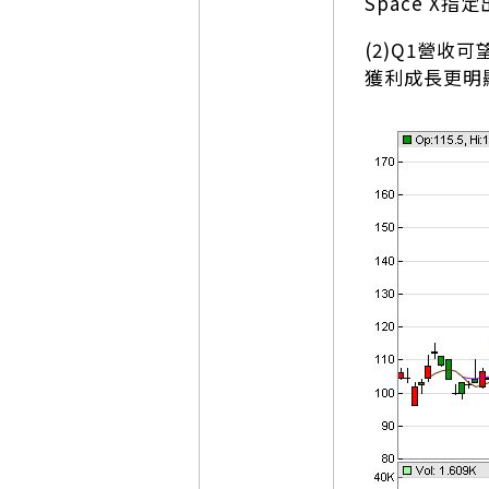
Space X
(2)Q1營
獲利成長更明