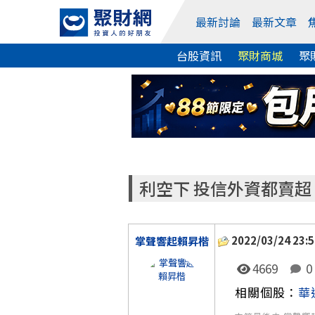
最新討論
最新文章
台股資訊
聚財商城
聚
利空下 投信外資都賣超
2022/03/24 23:5
掌聲響起賴昇楷
4669
0
相關個股：
華