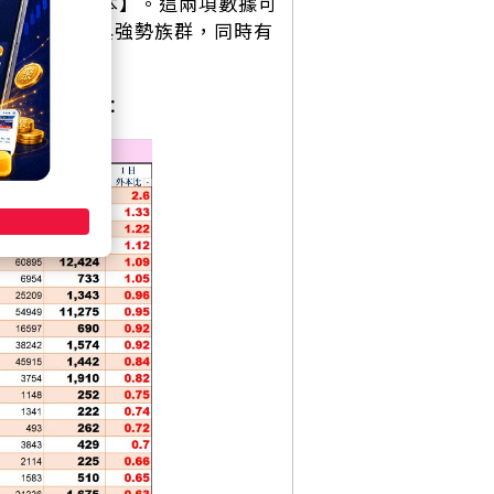
張數／個股股本】。這兩項數據可
中小型飆股與強勢族群，同時有
的個股可留意：