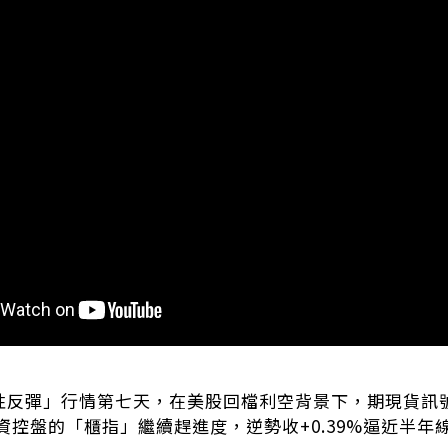
復性反彈」行情第七天，在美股回檔利空背景下，期現貨訊
資控盤的「櫃指」繼續趕進度，逆勢收+0.39%逼近半年