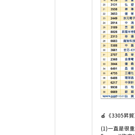
🍎《3305昇
(1)一直是