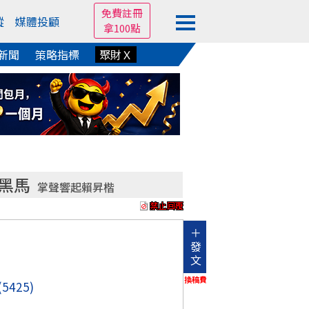
免費註冊
蹤
媒體投顧
拿100點
新聞
策略指標
聚財Ｘ
2黑馬
掌聲響起賴昇楷
＋
發
文
換稿費
(5425)