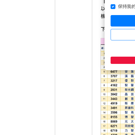
【投本比】=
保持我
以看出投信、
機會在「投信
下表是3/2