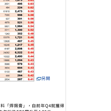
另開
材料「焊錫膏」，自前年Q4就獲得