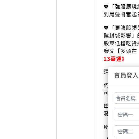
💖「強股展現
到尾聲將奮起
💖「更強股
陸封城影響」
股東低檔吃貨
發文【多頭在
13華通》
運用【太極選
會員登入
何謂【太極選
可以這樣闡述
單用「籌碼」
發動漲勢、可
所以「陰陽調