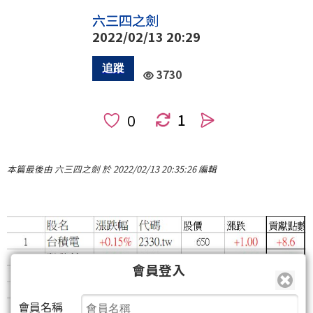
六三四之劍
2022/02/13 20:29
3730
1
人
本篇最後由 六三四之劍 於 2022/02/13 20:35:26 編輯
會員登入
會員名稱