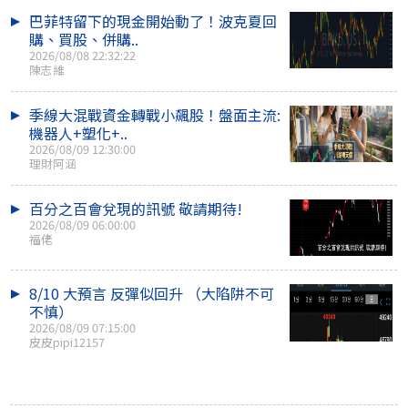
巴菲特留下的現金開始動了！波克夏回
購、買股、併購..
2026/08/08 22:32:22
陳志維
季線大混戰資金轉戰小飆股！盤面主流:
機器人+塑化+..
2026/08/09 12:30:00
理財阿涵
百分之百會兌現的訊號 敬請期待!
2026/08/09 06:00:00
福佬
8/10 大預言 反彈似回升 （大陷阱不可
不慎）
2026/08/09 07:15:00
皮皮pipi12157