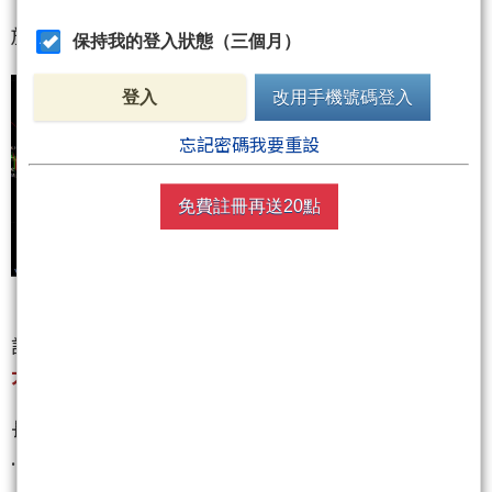
放大上圖的小藍框
保持我的登入狀態（三個月）
登入
改用手機號碼登入
忘記密碼我要重設
免費註冊再送20點
許多高手按兵不動，在耐心等待的.... 就是那一段
長空
大C波
！
長空大C波的小苗頭，似乎開始發芽滋長了 ?
.