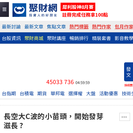
犀利股神8月賽
註冊完成任務拿100點
最新討論
最新文章
焦點文章
熱門標籤
熱門作家
包月作
台股資訊
聚財商城
聚財講座
暢銷排行
精裝套書
影音教
發
文
45033
736
04:59:59
換稿費
台指期
台積電
期貨
華邦電
選擇權
大盤
活動優惠
技術
長空大C波的小苗頭，開始發芽
滋長 ?