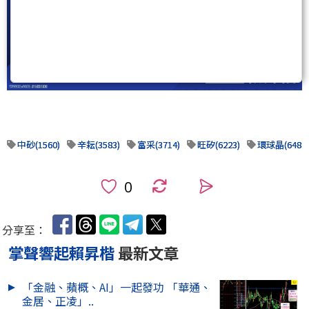
中砂(1560)
辛耘(3583)
富采(3714)
旺矽(6223)
環球晶(6488)
0
分享至：
掌聲響起賴昇楷
最新文章
「金融、蘋概、AI」一起發功 「華通、
金居、正凌」..