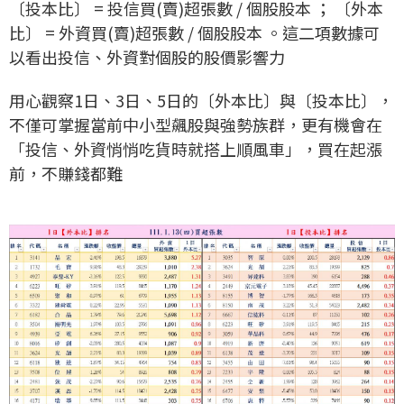
〔投本比〕 = 投信買(賣)超張數 / 個股股本 ； 〔外本
比〕 = 外資買(賣)超張數 / 個股股本 。這二項數據可
以看出投信、外資對個股的股價影響力
用心觀察1日、3日、5日的〔外本比〕與〔投本比〕，
不僅可掌握當前中小型飆股與強勢族群，更有機會在
「投信、外資悄悄吃貨時就搭上順風車」，買在起漲
前，不賺錢都難