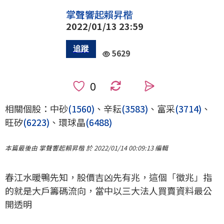
掌聲響起賴昇楷
2022/01/13 23:59
5629
0
相關個股：中砂
(1560)
、辛耘
(3583)
、富采
(3714)
、
旺矽
(6223)
、環球晶
(6488)
本篇最後由 掌聲響起賴昇楷 於 2022/01/14 00:09:13 編輯
春江水暖鴨先知，股價吉凶先有兆，這個「徵兆」指
的就是大戶籌碼流向，當中以三大法人買賣資料最公
開透明