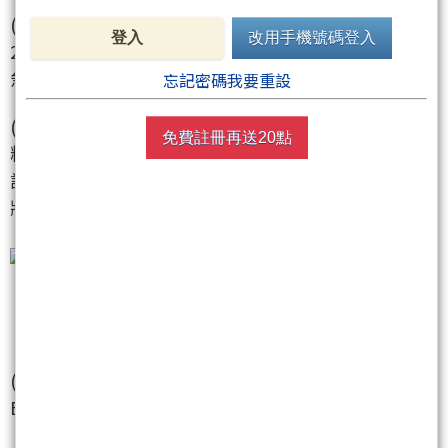
(1)去年Q4營收27.83億(季增19%)，創單季新高，
登入
改用手機號碼登入
2021年稅後EPS約6元。今年Q1在美國零售客戶POS
急單推升下，營收有望創歷史同期新高
忘記密碼我要重設
(2)去年三大事業部POS、KIOSK、IPC受限於零組件缺
免費註冊再送20點
料、貨櫃難求，使得出貨量僅達訂單量約70%，遞延
訂單已排到Q2，加上持續接獲新訂單，預計今年營收
將成長15%以上，創歷史新高，獲利可望同步成長
《2233宇隆》
(1)預計2021年營收將突破30億，創歷史新高，稅後
EPS達9元，大幅優於2020年的6.23元