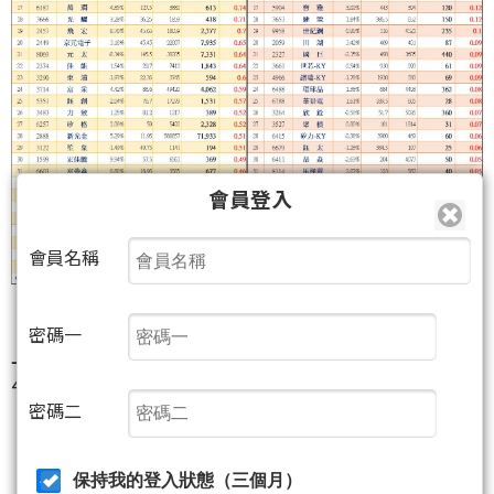
會員登入
會員名稱
密碼一
上表是1/13(四)的1日〔外本比〕與〔投本比〕排行前
40名，可留意下列個股：
密碼二
《8114振樺電》
保持我的登入狀態（三個月）