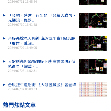
2024/07/11 16:45:44
「金融、營建」冒出頭 「台積大聯盟、
光通訊、機器..
2024/07/10 16:41:48
台股高檔見大怒神 洗盤或出貨? 點名股
「廣達、萬潤..
2024/07/09 16:49:05
大盤創高但65%個股下跌 有要緊嗎? 低
軌衛星「燿華、..
2024/07/08 16:52:31
台股狂牛還想衝 《大咖匿藏股》會登峰
2024/07/07 05:09:33
熱門焦點文章