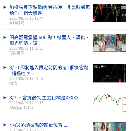
加權指數下跌量縮 等待晚上非農數據再
給你一個大驚喜
2026/08/07 16:12:44
咖啡好喝
開高翻黑震盪 600 點！機器人、塑化、
觀光強勢，短..
2026/08/07 11:23:26
理財阿涵
8/10 即將進入限定時間的第2個機會點
..錯過這次 ..
2026/08/07 13:47:07
福佬
8/7 不會撐很久 主力目標是XXXXX
2026/08/07 12:09:15
皮皮pipi12157
小心!多頭表態的關鍵位置 ....
2026/08/07 16:25:56