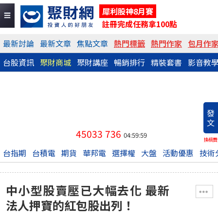
犀利股神8月賽
註冊完成任務拿100點
最新討論
最新文章
焦點文章
熱門標籤
熱門作家
包月作
台股資訊
聚財商城
聚財講座
暢銷排行
精裝套書
影音教
發
文
45033
736
04:59:59
換稿費
台指期
台積電
期貨
華邦電
選擇權
大盤
活動優惠
技術
中小型股賣壓已大幅去化 最新
法人押寶的紅包股出列！