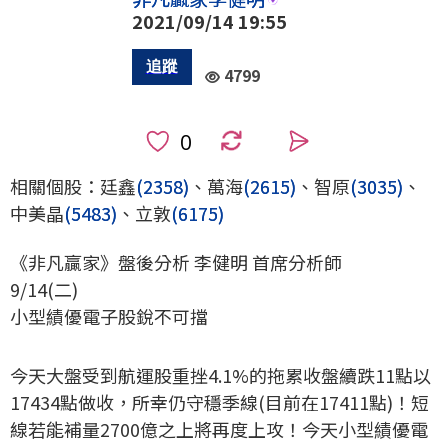
2021/09/14 19:55
4799
0
相關個股：廷鑫
(2358)
、萬海
(2615)
、智原
(3035)
、
中美晶
(5483)
、立敦
(6175)
《非凡贏家》盤後分析 李健明 首席分析師
9/14(二)
小型績優電子股銳不可擋
今天大盤受到航運股重挫4.1%的拖累收盤續跌11點以
17434點做收，所幸仍守穩季線(目前在17411點)！短
線若能補量2700億之上將再度上攻！今天小型績優電