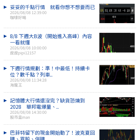
妥妥的千點行情 就看你想不想要而已
2026/08/08 12:39:00
咖啡好喝
8/8 下週大B波（開始進入高峰）內容
一看就懂
2026/08/08 10:00:00
皮皮pipi12157
下週行情規劃：準！中最低！持續卡
位？數千點？列車..
2026/08/08 11:34:28
海龍王
記憶體大行情還沒完？缺貨恐燒到
2028 華邦電爆量、..
2026/08/08 14:30:00
股市韭man
巴菲特留下的現金開始動了！波克夏回
購、買股、併購..