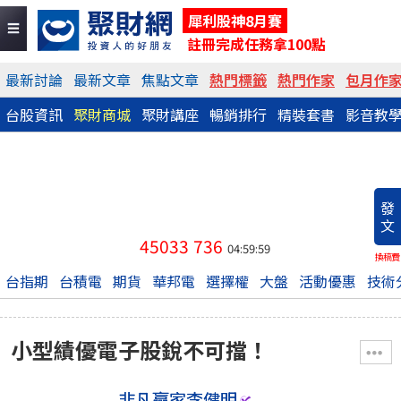
犀利股神8月賽
註冊完成任務拿100點
最新討論
最新文章
焦點文章
熱門標籤
熱門作家
包月作
台股資訊
聚財商城
聚財講座
暢銷排行
精裝套書
影音教
發
文
45033
736
04:59:59
換稿費
台指期
台積電
期貨
華邦電
選擇權
大盤
活動優惠
技術
小型績優電子股銳不可擋！
非凡贏家李健明