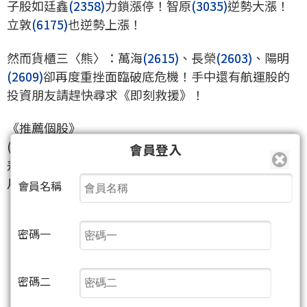
子股如廷鑫
(2358)
力鎖漲停！智原
(3035)
逆勢大漲！
立敦
(6175)
也逆勢上漲！
然而貨櫃三〈熊〉：萬海
(2615)
、長榮
(2603)
、陽明
(2609)
卻再度重挫面臨破底危機！手中還有航運股的
投資朋友請趕快尋求《即刻救援》！
《推薦個股》
(1)立敦
(6175)
：我們於9/9、9/10買進，今天盤中大漲
會員登入
差一點又創新高+9%！主要生產化成鋁箔、電蝕箔，8
月營收3.7億+40%再創歷史新高！外資再度買超！
會員名稱
密碼一
密碼二