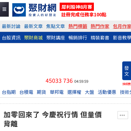
犀利股神8月賽
註冊完成任務拿100點
最新討論
最新文章
焦點文章
熱門標籤
熱門作家
包月作
台股資訊
聚財商城
聚財講座
暢銷排行
精裝套書
影音教
發
文
45033
736
04:59:59
換稿費
台指期
台積電
期貨
華邦電
選擇權
大盤
活動優惠
技術
加零回來了 今慶祝行情 但量價
背離