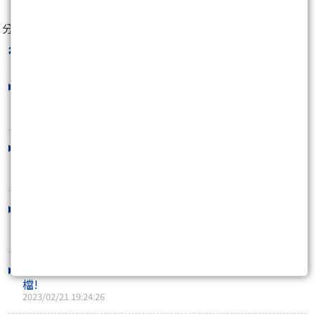
分享至：
得勝兵法黃睿緯
最新文章
大盤整理，個股強者續強，再優先鎖定
這幾檔!
2023/03/02 19:45:02
大盤年線整理，個股強弱有別，避開弱
勢，鎖定這些主..
2023/03/01 19:37:50
台積電利空洗盤後，鎖定布局的飆股續
噴翻天!
2023/02/22 19:32:27
盤整出飆股，再來短線留意鎖定這幾
檔!
2023/02/21 19:24:26