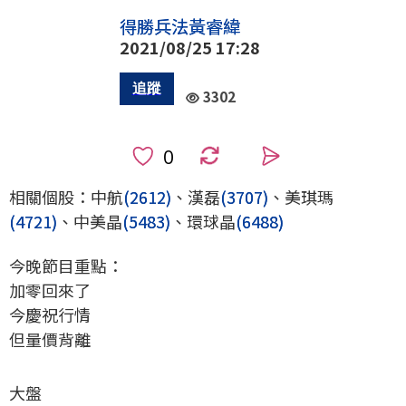
得勝兵法黃睿緯
2021/08/25 17:28
3302
0
相關個股：中航
(2612)
、漢磊
(3707)
、美琪瑪
(4721)
、中美晶
(5483)
、環球晶
(6488)
今晚節目重點：
加零回來了
今慶祝行情
但量價背離
大盤