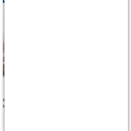
中航(2612)
漢磊(3707)
美琪瑪(4721)
中美晶(5483)
環球晶(6488)
0