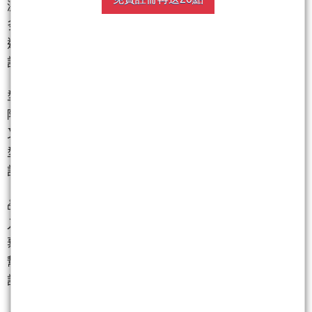
激勵盤中股價漲停
多頭吹起反攻號角
還有高點嗎?
請節目就知道
型態戰法持續發威
除了聚積、漢磊等
又已鎖定最新三檔
型態轉強股
請速跟上老師獲利腳步
🎁🎁🎁
入會、真實績效
棄暗投明、帶機投靠
幫你酌量吸收不良會期
請在Line留言888