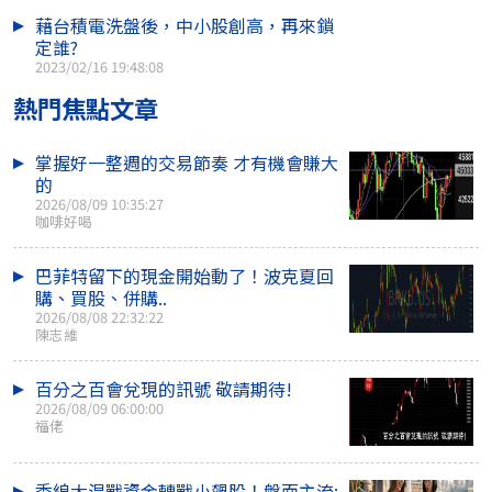
藉台積電洗盤後，中小股創高，再來鎖
定誰?
2023/02/16 19:48:08
熱門焦點文章
掌握好一整週的交易節奏 才有機會賺大
的
2026/08/09 10:35:27
咖啡好喝
巴菲特留下的現金開始動了！波克夏回
購、買股、併購..
2026/08/08 22:32:22
陳志維
百分之百會兌現的訊號 敬請期待!
2026/08/09 06:00:00
福佬
季線大混戰資金轉戰小飆股！盤面主流: