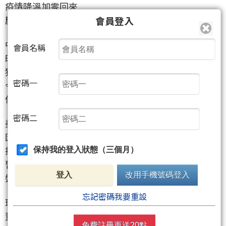
疫情降溫加零回來
慶祝行情但量價背離
會員登入
中航
會員名稱
昨天公開講有動作
獲利調節
密碼一
今天果然漲多整理
但還是賺翻天了😄
密碼二
美琪瑪
因當沖新制8/27上路
提前反應且漲多降溫
保持我的登入狀態（三個月）
暫時盤整電動車依舊是
登入
改用手機號碼登入
盤面主流股
忘記密碼我要重設
環球晶中美晶
董事長公開喊話
免費註冊再送20點