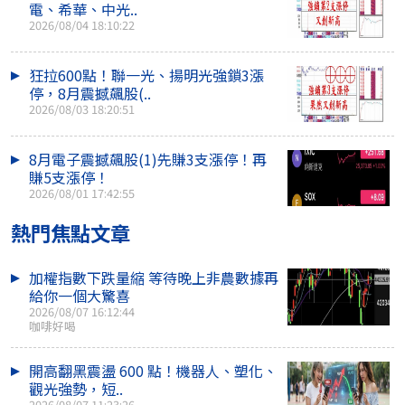
電、希華、中光..
2026/08/04 18:10:22
狂拉600點！聯一光、揚明光強鎖3漲
停，8月震撼飆股(..
2026/08/03 18:20:51
8月電子震撼飆股(1)先賺3支漲停！再
賺5支漲停！
2026/08/01 17:42:55
熱門焦點文章
加權指數下跌量縮 等待晚上非農數據再
給你一個大驚喜
2026/08/07 16:12:44
咖啡好喝
開高翻黑震盪 600 點！機器人、塑化、
觀光強勢，短..
2026/08/07 11:23:26