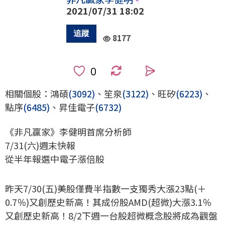
2021/07/31 18:02
8177
0
相關個股：鴻碩
(3092)
、笙泉
(3122)
、旺矽
(6223)
、
點序
(6485)
、昇佳電子
(6732)
《非凡贏家》李健明首席分析師
7/31(六)週末快報
從半年報選中電子漲倍股
昨天7/30(五)美股僅費半指數一支獨秀大漲23點(＋
0.7％)又創歷史新高！其成份股AMD(超微)大漲3.1％
又創歷史新高！8/2下週一台股超微概念股將成為觀盤