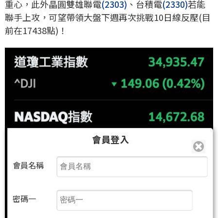
重心，此外晶圓雙雄聯電
(2303)
、台積電
(2330)
若能
聯手上攻，可望帶領大盤下週再次挑戰10日線反壓(目
前在17438點)！
會員登入
會員名稱
密碼一