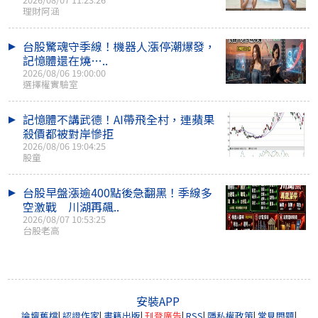
理財阿涵
台股驚魂守季線！機器人漲停潮爆發，
記憶體還在燒…..
2026/08/06 19:00:00
選擇權實驗室
記憶體不講武德！AI帶飛全村，連蘋果
殺價都被對岸慘拒
2026/08/06 19:04:25
股童
台股早盤漲逾400點後急翻黑！季線多
空激戰 川湖再飆..
2026/08/07 10:53:25
台股老高
安裝APP
論壇舊檔
|
認證作家
|
書籍出版
|
刊登廣告
|
RSS
|
隱私權政策
|
常見問題
|