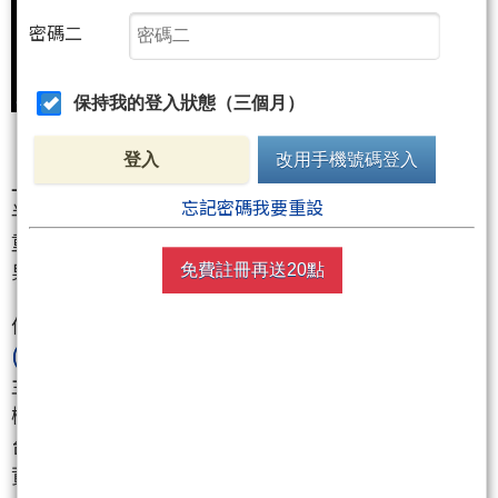
密碼二
保持我的登入狀態（三個月）
登入
改用手機號碼登入
上市、上櫃公司半年報將於8/14前完全公告，如何從
忘記密碼我要重設
半年報選中電子漲倍股？將成為第三季能否賺大錢的
重要關鍵！已公佈半年報亮麗成績的績優電子股，如
果已回檔修正且法人近期持續買進，就可多加留意！
免費註冊再送20點
像是我們於7/29再度買回、7/30逢低加碼的旺矽
(6223)
於7/30(五)盤中逆勢大漲又創新高！旺矽
(6223)
主要生產探針卡、LED設備，搶攻5G和HPC的龐大商
機！其VPC(垂直探針卡)已打入美系繪圖晶片龍頭以及
台系IC設計大廠的供應鏈，下半年營收將大爆發！外
資、投信聯手第三天買超，下週將再朝目標價邁進！