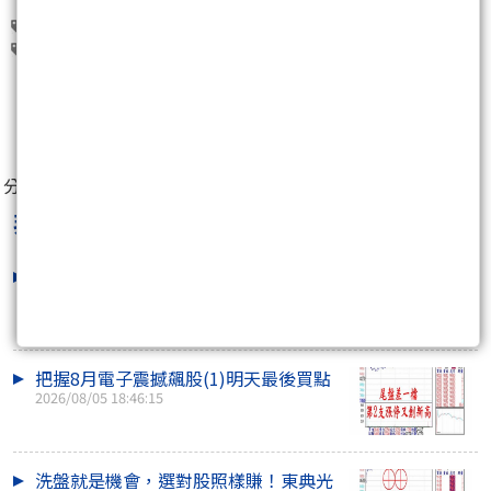
鴻碩(3092)
笙泉(3122)
旺矽(6223)
點序(6485)
昇佳電子(6732)
0
分享至：
非凡贏家李健明
最新文章
大盤震盪資金往哪逃？這幾檔電子股逆
勢狂飆
2026/08/06 16:14:41
把握8月電子震撼飆股(1)明天最後買點
2026/08/05 18:46:15
洗盤就是機會，選對股照樣賺！東典光