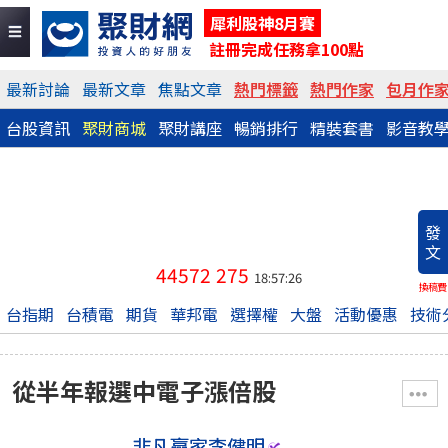
犀利股神8月賽
註冊完成任務拿100點
最新討論
最新文章
焦點文章
熱門標籤
熱門作家
包月作
台股資訊
聚財商城
聚財講座
暢銷排行
精裝套書
影音教
發
文
44572
275
18:57:26
換稿費
台指期
台積電
期貨
華邦電
選擇權
大盤
活動優惠
技術
從半年報選中電子漲倍股
非凡贏家李健明