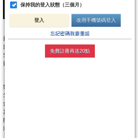
保持我的登入狀態（三個月）
登入
改用手機號碼登入
忘記密碼我要重設
還好我們在6/17(四)和6/18(五)連續兩天逢高獲利賣股
票，其中唯一有公開賣出的是元太
(8069)
！我們早在
免費註冊再送20點
5/12、5/17即買進大波段操作超過一個月，已於6/17
逢高獲利賣出一半大賺73%！
如果6/18沒有逢高賣股票現在滿手多單的投資朋友該
怎麼辦呢？首先下週一不用衝動殺低，趁盤中護盤基
金進場拉抬大盤到5日線附近時再賣出手中弱勢股，尤
其是持續破底的傳產股，像是塑膠、玻璃以及水泥類
股指數都已跌破月線走中空格局，必須趕快賣出然後
將資金轉買進強勢的績優電子股！