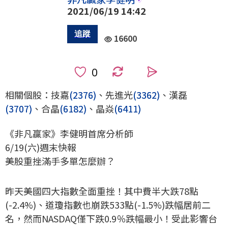
2021/06/19 14:42
16600
0
相關個股：技嘉
(2376)
、先進光
(3362)
、漢磊
(3707)
、合晶
(6182)
、晶焱
(6411)
《非凡贏家》李健明首席分析師
6/19(六)週末快報
美股重挫滿手多單怎麼辦？
昨天美國四大指數全面重挫！其中費半大跌78點
(-2.4%)、道瓊指數也崩跌533點(-1.5%)跌幅居前二
名，然而NASDAQ僅下跌0.9％跌幅最小！受此影響台