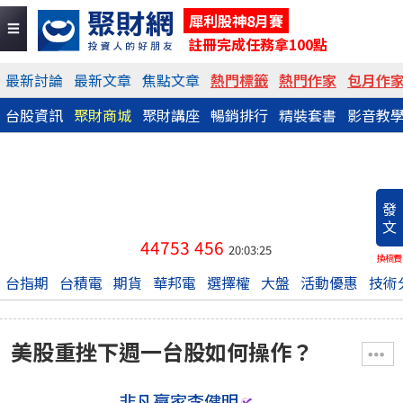
犀利股神8月賽
註冊完成任務拿100點
最新討論
最新文章
焦點文章
熱門標籤
熱門作家
包月作
台股資訊
聚財商城
聚財講座
暢銷排行
精裝套書
影音教
發
文
44753
456
20:03:25
換稿費
台指期
台積電
期貨
華邦電
選擇權
大盤
活動優惠
技術
美股重挫下週一台股如何操作？
非凡贏家李健明