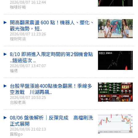
2026/08/07 16:12:44
咖啡好喝
開高翻黑震盪 600 點！機器人、塑化、
觀光強勢，短..
2026/08/07 11:23:26
理財阿涵
8/10 即將進入限定時間的第2個機會點
..錯過這次 ..
2026/08/07 13:47:07
福佬
台股早盤漲逾400點後急翻黑！季線多
空激戰 川湖再飆..
2026/08/07 10:53:25
台股老高
08/06 盤後解析｜反彈完成 高檔刷洗
正式展開
2026/08/06 21:02:13
露股go