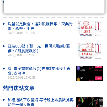
把握8月電子震撼飆股(1)明天最後買點
2026/08/05 18:46:15
洗盤就是機會，選對股照樣賺！東典光
電、希華、中光..
2026/08/04 18:10:22
狂拉600點！聯一光、揚明光強鎖3漲
停，8月震撼飆股(..
2026/08/03 18:20:51
8月電子震撼飆股(1)先賺3支漲停！再
賺5支漲停！
2026/08/01 17:42:55
熱門焦點文章
加權指數下跌量縮 等待晚上非農數據再
給你一個大驚喜