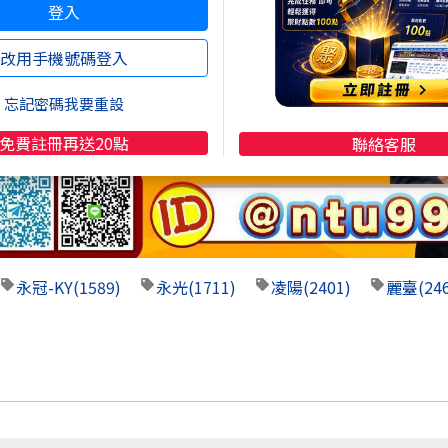
登入
改用手機號碼登入
忘記密碼我要重設
免費註冊再送20點
聯絡客服
永冠-KY
(1589)
永光
(1711)
凌陽
(2401)
麗臺
(24