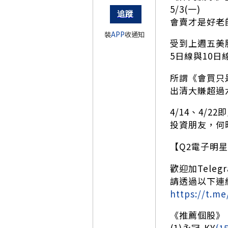
5/3(一)
會賣才是好老
裝
APP
收通知
受到上週五美
5日線與10日
所謂《會買只
出清大賺超過
4/14、4/2
投資朋友，何
【Q2電子明
歡迎加Telegr
請透過以下連
https://t.me
《推薦個股》
(1)永冠-KY
(1