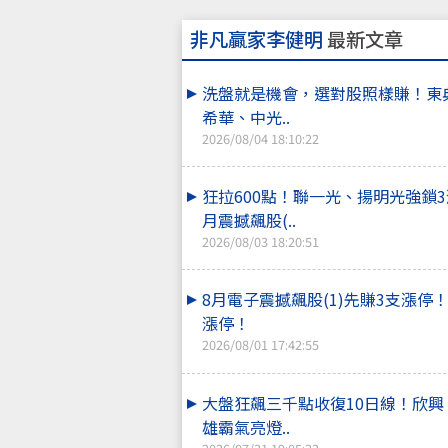
非凡贏家李健明
最新文章
洗盤就是機會，選對股照樣賺！東
希華、中光..
2026/08/04 18:10:22
狂拉600點！聯一光、揚明光強鎖3
月震撼飆股(..
2026/08/03 18:20:51
8月電子震撼飆股(1)先賺3支漲停
漲停！
2026/08/01 17:42:55
大盤狂飆三千點收復10日線！欣興
雄霸氣亮燈..