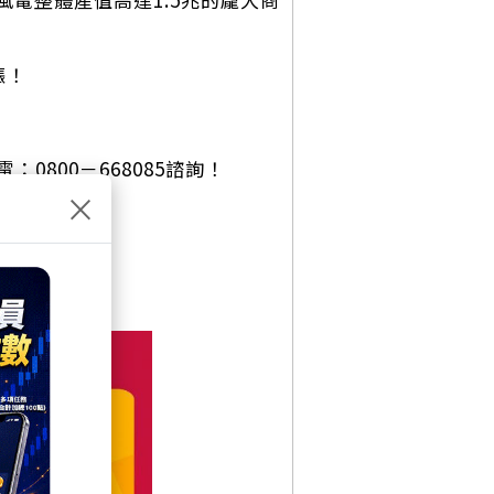
漲！
800－668085諮詢！
×