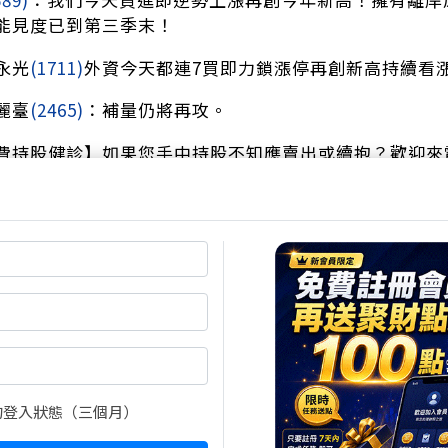
能見度已到第三季末！
永光
(1711)
外資今天都連7買即力鎖漲停再創新高持續看
麗臺
(2465)
：補量仍將再攻。
費持股健診】如果您手中持股不知應賣出或續抱？歡迎來電：0
贏家】LINE@好友
tu999
結將我們加入好友
e.me/R/ti/p/%40ntu999
的登入狀態（三個月）