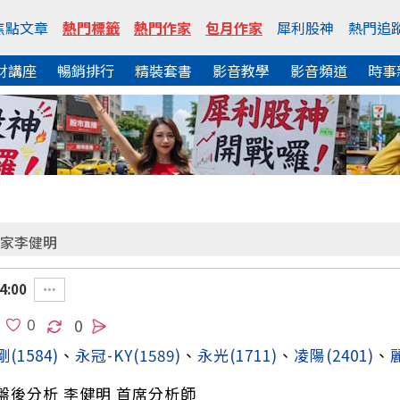
焦點文章
熱門標籤
熱門作家
包月作家
犀利股神
熱門追
財講座
暢銷排行
精裝套書
影音教學
影音頻道
時事
家李健明
4:00
0
剛
(1584)
、
永冠-KY
(1589)
、
永光
(1711)
、
凌陽
(2401)
、
盤後分析 李健明 首席分析師