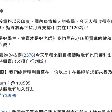
師
股重挫以及印度、國內疫情擴大的衝擊，今天大盤收盤崩跌3
線，短線將再下探月線支撐(目前在17120點)！
是好學生、會賣才是好老師》我們早在3/16即買進的健和
六成！
2即買進的技嘉
(2376)
今天早盤來到目標價時我們也已獲利出
時需賣出必須自行判斷！
星股】我們終極獲利目標在一倍以上！在揭曉前您都來得
am：@ntu999
結將我們加入好友
/ntu999
589)
：我們今天買進即逆勢上漲再創今年新高！擁有離岸風