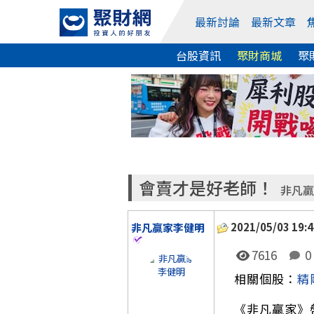
最新討論
最新文章
台股資訊
聚財商城
聚
會賣才是好老師！
非凡贏
2021/05/03 19:4
非凡贏家李健明
7616
0
相關個股：
精
《非凡贏家》