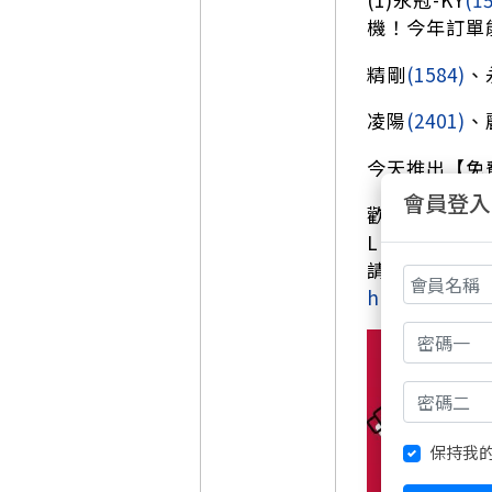
機！今年訂單
精剛
(1584)
、
凌陽
(2401)
、
今天推出【免
會員登入
歡迎加入【非凡
LINE ID: @n
請透過以下連
https://lin
保持我