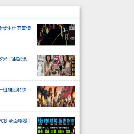
會發生什麼事情
矽光子跟記憶
一班飆股特快
CB 全面噴發！