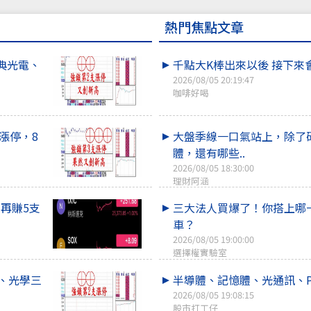
熱門焦點文章
典光電、
千點大K棒出來以後 接下來
2026/08/05 20:19:47
咖啡好喝
漲停，8
大盤季線一口氣站上，除了
體，還有哪些..
2026/08/05 18:30:00
理財阿涵
！再賺5支
三大法人買爆了！你搭上哪
車？
2026/08/05 19:00:00
選擇權實驗室
、光學三
半導體、記憶體、光通訊、P
2026/08/05 19:08:15
股市打工仔