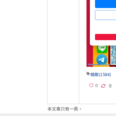
精剛
(1584)
0
本文章只有一頁。