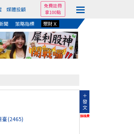
免費註冊
蹤
媒體投顧
拿100點
新聞
策略指標
聚財Ｘ
＋
發
文
換稿費
麗臺
(2465)