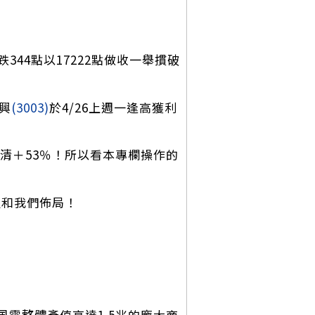
44點以17222點做收一舉摜破
興
(3003)
於4/26上週一逢高獲利
清＋53％！所以看本專欄操作的
及和我們佈局！
電整體產值高達1.5兆的龐大商