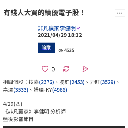
有錢人大買的績優電子股！
非凡贏家李健明
2021/04/29 18:12
4535
0
相關個股：技嘉
(2376)
、凌群
(2453)
、力旺
(3529)
、
嘉澤
(3533)
、譜瑞-KY
(4966)
4/29(四)
《非凡贏家》李健明 分析師
盤後影音節目