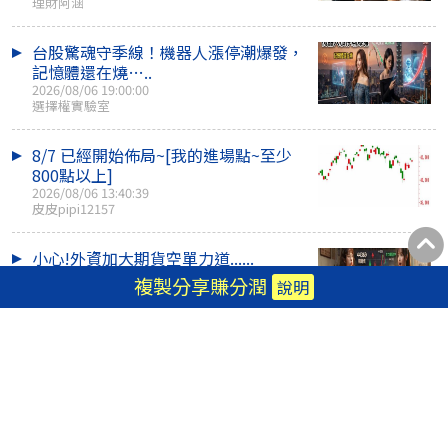
理財阿涵
台股驚魂守季線！機器人漲停潮爆發，
記憶體還在燒…..
2026/08/06 19:00:00
選擇權實驗室
8/7 已經開始佈局~[我的進場點~至少
800點以上]
2026/08/06 13:40:39
皮皮pipi12157
小心!外資加大期貨空單力道......
2026/08/06 17:06:04
複製分享賺分潤
說明
選擇權實驗室
安裝APP
論壇舊檔
|
認證作家
|
書籍出版
|
刊登廣告
|
RSS
|
隱私權政策
|
常見問題
|
關於聚財網
|
加入聚財網作家