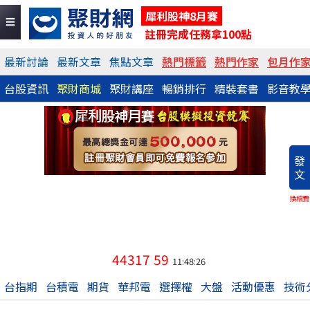
犀利股神8月賽
註冊完成任務拿100點
最新討論
最新文章
焦點文章
熱門標籤
熱門作家
包月作
台股資訊
聚財商城
聚財講座
暢銷排行
精裝套書
影音教
發
文
換稿費
44317
59
11:48:26
台指期
台積電
期貨
華邦電
選擇權
大盤
活動優惠
技術