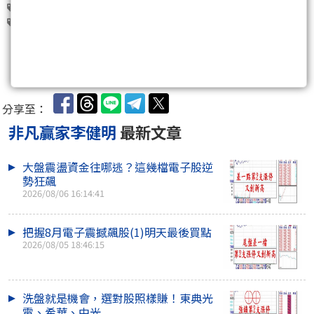
技嘉(2376)
凌群(2453)
力旺(3529)
嘉澤(3533)
譜瑞-KY(4966)
0
分享至：
非凡贏家李健明
最新文章
大盤震盪資金往哪逃？這幾檔電子股逆
勢狂飆
2026/08/06 16:14:41
把握8月電子震撼飆股(1)明天最後買點
2026/08/05 18:46:15
洗盤就是機會，選對股照樣賺！東典光
電、希華、中光..