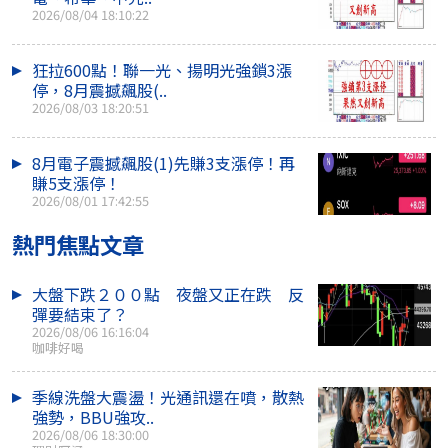
2026/08/04 18:10:22
狂拉600點！聯一光、揚明光強鎖3漲
停，8月震撼飆股(..
2026/08/03 18:20:51
8月電子震撼飆股(1)先賺3支漲停！再
賺5支漲停！
2026/08/01 17:42:55
熱門焦點文章
大盤下跌２００點 夜盤又正在跌 反
彈要結束了？
2026/08/06 16:16:04
咖啡好喝
季線洗盤大震盪！光通訊還在噴，散熱
強勢，BBU強攻..
2026/08/06 18:30:00