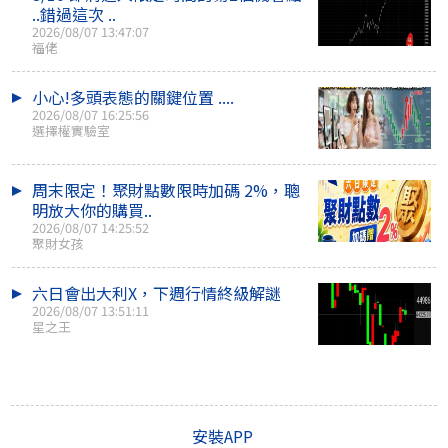
..錯過這次 ..
2026/08/07 13:47:07
福佬
小心!多頭表態的關鍵位置 ....
2026/08/07 16:25:56
選擇權實驗室
周末限定！聚財點數限時加碼 2%，聰
明放大你的購買..
2026/08/07 14:25:52
聚財女孩
六日會出大利X，下週行情終級解謎
2026/08/07 13:51:11
星之王
安裝APP