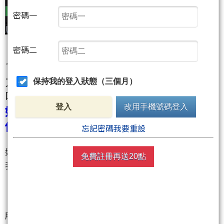
密碼一
密碼二
ㄟㄟ！NQ，回檔到大支撐，然後支撐壓
力互換，而且還有尖尖的！隔壁當然敲
保持我的登入狀態（三個月）
呀！
如果你是這樣想，那我要跟你說，恭喜
登入
改用手機號碼登入
你今天又解決一個卡住的點了XDDD~~
忘記密碼我要重設
好，讓我們先回憶一下裸K的核心觀念
免費註冊再送20點
我們裸K派，其實到最後就看一件事情－也就是
「價格到這個位置發生了什麼事情」
所以，當價格來到某個區域都有人買，那它自然會出