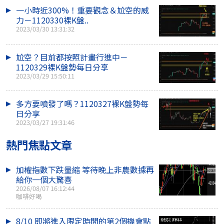
一小時近300%！重要觀念＆尬空的威
力－1120330裸K盤..
2023/03/30 13:31:32
尬空？目前都按照計畫行進中－
1120329裸K盤勢每日分享
2023/03/29 15:50:11
多方要噴發了嗎？1120327裸K盤勢每
日分享
2023/03/27 19:31:46
熱門焦點文章
加權指數下跌量縮 等待晚上非農數據再
給你一個大驚喜
2026/08/07 16:12:44
咖啡好喝
8/10 即將進入限定時間的第2個機會點