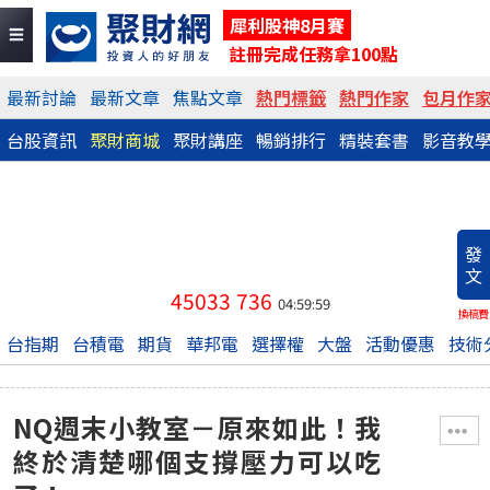
犀利股神8月賽
註冊完成任務拿100點
最新討論
最新文章
焦點文章
熱門標籤
熱門作家
包月作
台股資訊
聚財商城
聚財講座
暢銷排行
精裝套書
影音教
發
文
45033
736
04:59:59
換稿費
台指期
台積電
期貨
華邦電
選擇權
大盤
活動優惠
技術
NQ週末小教室－原來如此！我
終於清楚哪個支撐壓力可以吃