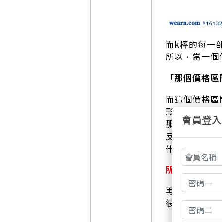
而k棒的每一
所以，當一個
「那個價格區
而這個價格區
形成一條隱隱
會員登入
那這個時候我
反之，當它來
什麼線呢？聰
所以壓力支撐
再來，我知道
很簡單，讓我