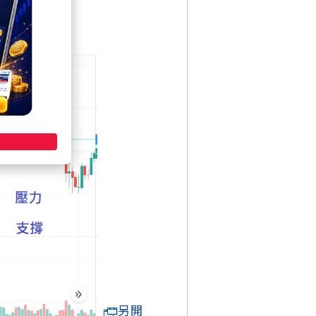
實體」
另開