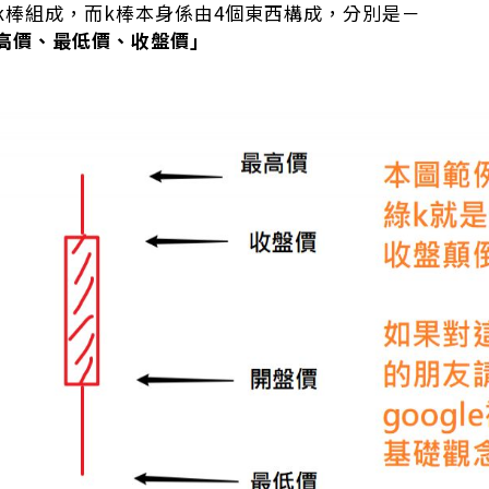
k棒組成，而k棒本身係由4個東西構成，分別是－
高價、最低價、收盤價」