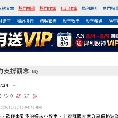
焦點文章
熱門標籤
熱門作家
包月作家
犀利股神
熱門追
財講座
暢銷排行
精裝套書
影音教學
影音頻道
時事
力支撐觀念
NQ
7:34
27
8
20/12/26 15:04:41 編輯
Q，歡迎來到我的週末小教室，上禮拜跟大家分享價格波