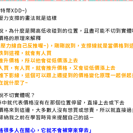
特幣XDD~)
壓力支撐的畫法就是這樣
說，為什麼是開高低收碰到的位置，且盡可能不切到實體
價格的原理來解釋
(壓力線自己反推喔~)，剛剛說到，支撐線就是當價格到
跌到這裡，就會有人買
推升價格，所以他會從低價漲上去
人買，有人買，就會推升價格，又會從低價漲上去
堆下影線，這個可以跟上週提到的價格變化原理一起併起
在說什麼了~
說不切實體呢？
棒中就代表價格沒有在那個位置停留，直接上去或下去
價格來到這邊，大多數人沒有想買或想賣，所以就直接過
歸納我之前在學習時背來提醒自己的話－
格很多人在關心，它就不會被穿來穿去」