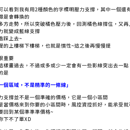
可以看到我有用2種顏色的字標明壓力支撐，其中一個還
撐是會轉換的
多方走勢，所以突破橘色壓力後，回測橘色線撐住，又再
力就變成藍線支撐
階踩上去~
提的上樓梯下樓梯，也就是慣性~這之後再慢慢提
很重要
這樣畫過去，不過或多或少一定會有一些影線突出去一點
的是
一個區域，不是精準的一條線」
力支撐並不是一個準確的價格，它是一個小區間
是當價格來到你要的小區間時，風控資控抓好，能承受就
要回到某個準準準價格~
你下不了單XD