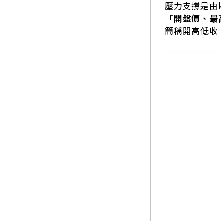
壓力支撐是由
「開盤價、最
簡稱開高低收