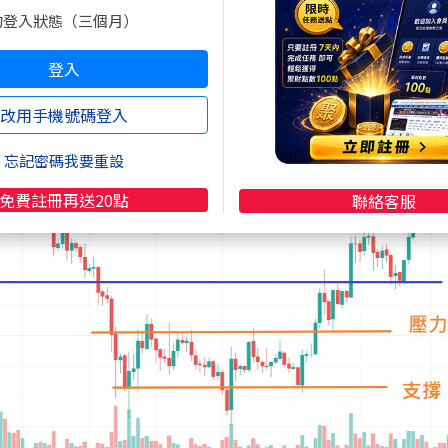
棒開高低收碰到的位置，且盡可能不切到
的登入狀態（三個月）
下圖
登入
改用手機號碼登入
忘記密碼我要重設
免費註冊再送20點
聯絡客服