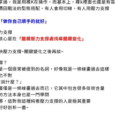
享過，我是用裸K在操作，而基本上，裸k裡面也還是有
酒田戰法的型態搭配、有人會用切線、有人用壓力支撐
「做你自己順手的就好」
力支撐
核心是在
「關鍵壓力支撐處找尋關鍵變化」
決壓力支撐~關鍵變化之後再談~
撐？
是一個很常被提到的名詞，好像就是一條線畫過去這樣
也不對
在說什麼？」
僅僅是一條線畫過去而已，它其中包含很多技術含量
的方法本身也是一門學問
哪，這對我這種純看壓力支撐的人是極其重要
好好剖析一番~