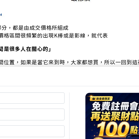
部分，都是由成交價格所組成
價格區間很頻繁的出現K棒或是影線，就代表
間是很多人在關心的」
間位置，如果是當它來到時，大家都想買，所以一回到這
約約的線
們就會給他一個名稱－支撐線
的時候，大家都想賣，價格一回到這就會被壓下去，也就
明的你一定回答得出來，就是－壓力線
的本質就是－「很多人買跟很多人賣的位置」
你會想舉手發問，該怎麼畫壓力支撐呢？
告訴你－