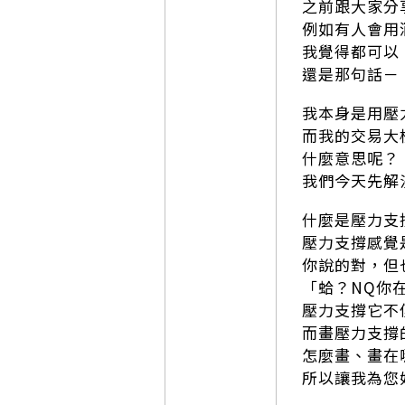
之前跟大家分
例如有人會用
我覺得都可以
還是那句話－
我本身是用壓
而我的交易大
什麼意思呢？
我們今天先解
什麼是壓力支
壓力支撐感覺
你說的對，但
「蛤？NQ你
壓力支撐它不
而畫壓力支撐
怎麼畫、畫在
所以讓我為您