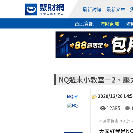
最新討論
最新文章
台股資訊
聚財商城
聚
NQ週末小教室－2、壓
2020/12/26 14:5
NQ
12385
本篇最後由 NQ 於 20
大家好我是N