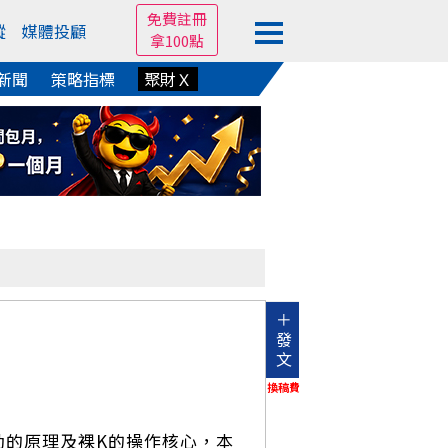
免費註冊
蹤
媒體投顧
拿100點
新聞
策略指標
聚財Ｘ
＋
發
文
換稿費
動的原理及裸K的操作核心，本