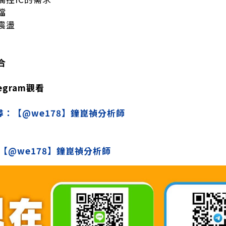
檔
震盪
合
egram觀看
m搜尋：【@we178】鐘崑禎分析師
：【@we178】鐘崑禎分析師