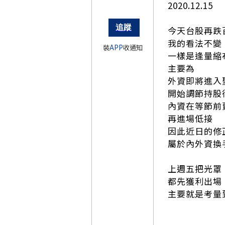
2020.12.15
今天台股再跌
我的看法不變
裝
APP
收通知
一樣是逢量縮
主要為
外資即將進入
開始調節持股
內資在等節前
再進場低接
因此近日的修
屬於內外資換
上週五把光罩
都先獲利出場
主要就是考量