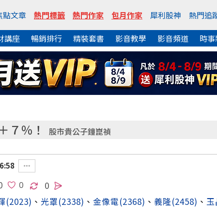
焦點文章
熱門標籤
熱門作家
包月作家
犀利股神
熱門追
財講座
暢銷排行
精裝套書
影音教學
影音頻道
時事
就＋７％！
股市貴公子鐘崑禎
6:58
0
0
輝
(2023)
、
光罩
(2338)
、
金像電
(2368)
、
義隆
(2458)
、
玉