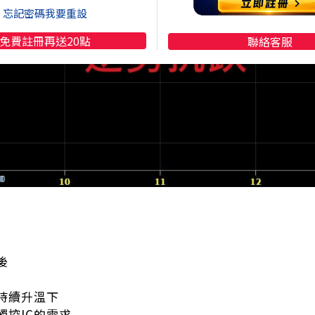
忘記密碼我要重設
免費註冊再送20點
聯絡客服
後
持續升溫下
觸控IC的需求