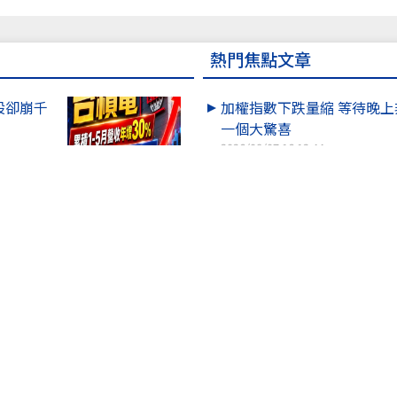
熱門焦點文章
股卻崩千
加權指數下跌量縮 等待晚
一個大驚喜
2026/08/07 16:12:44
咖啡好喝
動作」！
開高翻黑震盪 600 點！機
強勢，短..
2026/08/07 11:23:26
理財阿涵
盤確定！？
8/10 即將進入限定時間的第2
過這次 ..
2026/08/07 13:47:07
福佬
台股慘跌
台股早盤漲逾400點後急翻