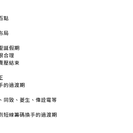
百點
布局
聖誕假期
很合理
賣壓結束
正
手的過渡期
、同致、菱生、偉詮電等
到短線籌碼換手的過渡期