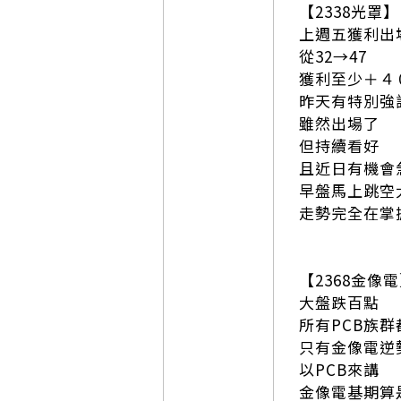
【2338光罩】
上週五獲利出
從32→47
獲利至少＋４
昨天有特別強
雖然出場了
但持續看好
且近日有機會
早盤馬上跳空
走勢完全在掌
【2368金像
大盤跌百點
所有PCB族
只有金像電逆
以PCB來講
金像電基期算