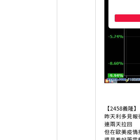
【2458義隆】
昨天利多見報
連兩天拉回
但在歐美疫情
還是看好筆電