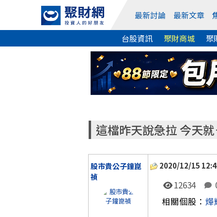
最新討論
最新文章
台股資訊
聚財商城
聚
這檔昨天說急拉 今天
2020/12/15 12:4
股市貴公子鐘崑
禎
12634
相關個股：
燁