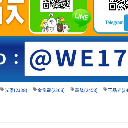
光罩
(2338)
金像電
(2368)
義隆
(2458)
玉晶光
(3