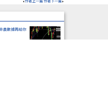
作者上一篇
作者下一篇
上非農數據再給你
器人、塑化、觀光
個機會點 ..錯
黑！季線多空激