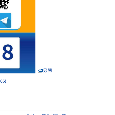
另開
406)