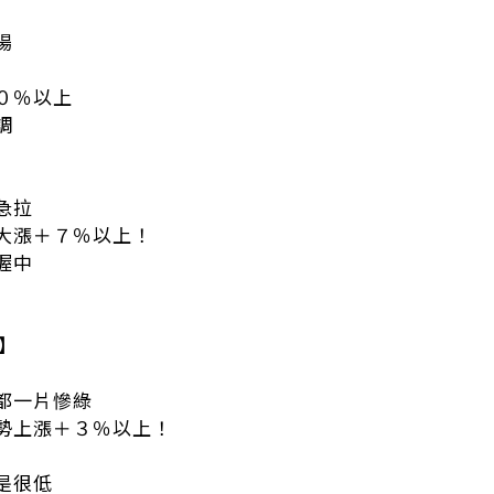
場
０％以上
調
急拉
大漲＋７％以上！
握中
電】
群都一片慘綠
勢上漲＋３％以上！
是很低