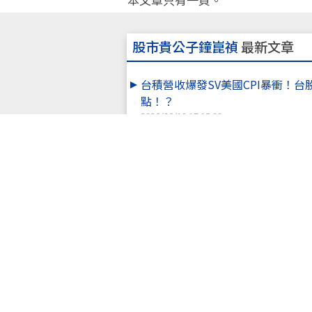
股市貴公子鐘崑禎
最新文章
台積營收爆發SV美國CPI暴衝！台
點！？
2026/06/10 17:15:00
明天台股恐跌停！？千萬別做「這
2026/06/07 20:00:00
週五夜盤暴跌3000點！周一恐崩
2026/06/06 20:00:00
「一分鐘解答」台積股東會結束，