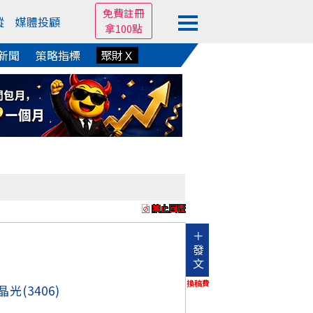
免費註冊
蹤
媒體投顧
拿100點
新聞
策略指標
聚財Ｘ
＋
發
文
換稿費
晶光
(3406)