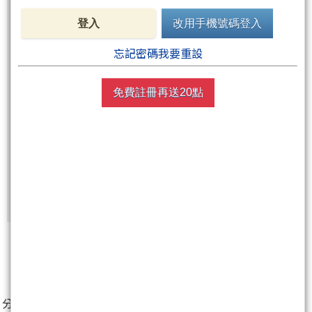
登入
改用手機號碼登入
買點數
忘記密碼我要重設
立即線上購買
超商買真方便
免費註冊再送20點
快速購點
( 刷卡、Line Pay、Apple Pay、Google Pay )
非會員
免費註冊再送聚財點數
20
點
0
分享至：