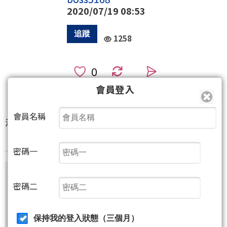
2020/07/19 08:53
1258
0
會員登入
0
(限2)
會員名稱
洋基對大都會 運彩2分之一
密碼一
尚有12字元(含語法)未完
密碼二
保持我的登入狀態（三個月）
非會員請先
註冊
再送聚財點數
20
點