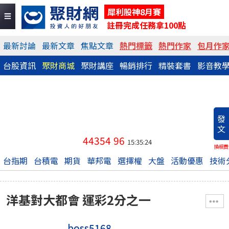
犀利股神8月賽
註冊完成任務拿100點
最新討論
最新文章
焦點文章
熱門標籤
熱門作家
包月作
台股資訊
聚財商城
聚財講座
暢銷排行
精裝套書
影音教
發
文
44354
96
15:35:24
換稿費
台指期
台積電
期貨
華邦電
選擇權
大盤
活動優惠
技術
洋基對大都會 運彩2分之一
boss5168