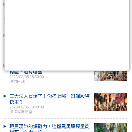
火腿 對 羅德 今天最後一場了 0717
2020/07/17 18:32:53
熱門焦點文章
千點大K棒出來以後 接下來會發生什麼
事情
2026/08/05 20:19:47
咖啡好喝
大盤季線一口氣站上，除了矽光子跟記
憶體，還有哪些..
2026/08/05 18:30:00
理財阿涵
三大法人買爆了！你搭上哪一班飆股特
快車？
2026/08/05 19:00:00
選擇權實驗室
現買現賺的爆發力！這檔黑馬股爆量衝