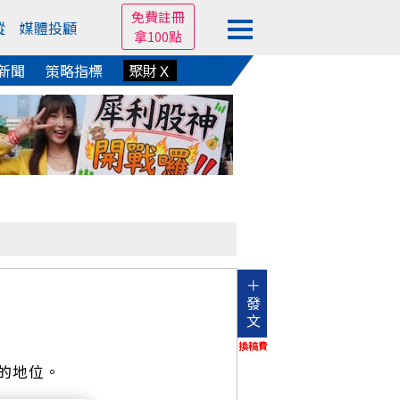
免費註冊
蹤
媒體投顧
拿100點
新聞
策略指標
聚財Ｘ
＋
發
文
換稿費
的地位。