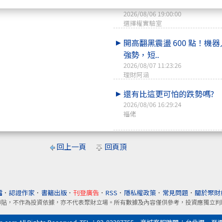
體還在燒…..
2026/08/06 19:00:00
選擇權實驗室
開高翻黑震盪 600 點！機
強勢，短..
2026/08/07 11:23:26
理財阿涵
還有比這更可怕的跌勢嗎?
2026/08/06 16:29:24
福佬
回上一頁
回頁頂
檔
．
認證作家
．
書籍出版
．
刊登廣告
．
RSS
．
隱私權政策
．
常見問題
．
關於聚財
轉貼，不作為投資依據，亦不代表聚財立場。所有數據及內容僅供參考，投資應獨立判