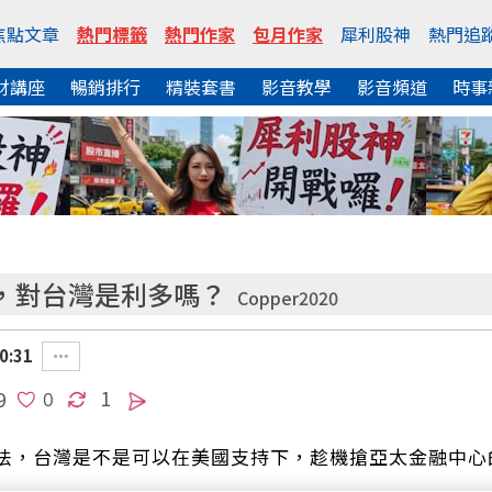
焦點文章
熱門標籤
熱門作家
包月作家
犀利股神
熱門追
財講座
暢銷排行
精裝套書
影音教學
影音頻道
時事
，對台灣是利多嗎？
Copper2020
0:31
1
9
法，台灣是不是可以在美國支持下，趁機搶亞太金融中心