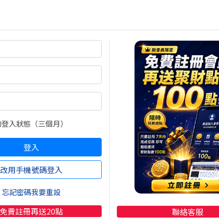
熱門焦點文章
大盤下跌２００點 夜盤又
結束了？
的登入狀態（三個月）
2026/08/06 16:16:04
咖啡好喝
登入
季線洗盤大震盪！光通訊還
改用手機號碼登入
勢，BBU強攻..
2026/08/06 18:30:00
忘記密碼我要重設
理財阿涵
台股驚魂守季線！機器人漲
免費註冊再送20點
聯絡客服