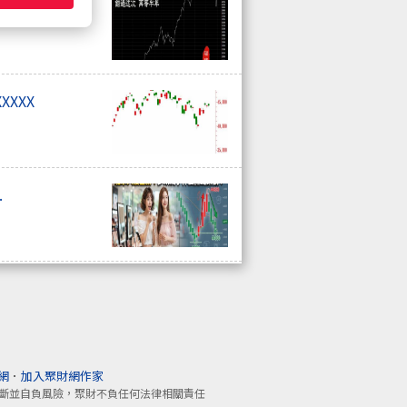
個機會點 ..錯
XXXX
.
網
．
加入聚財網作家
斷並自負風險，聚財不負任何法律相關責任