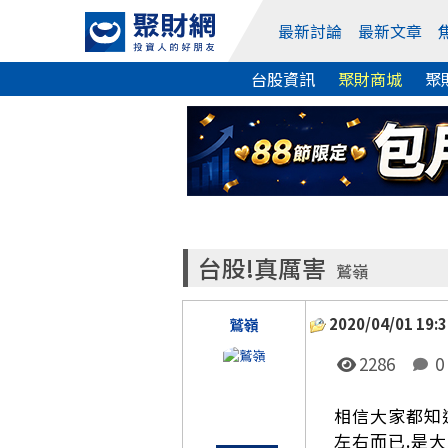
最新討論
最新文章
台股資訊
聚財商城
聚
台股!真厲害
鷲嶺
2020/04/01 19:3
鷲嶺
2286
0
相信大家都知道
左右而已.是大家