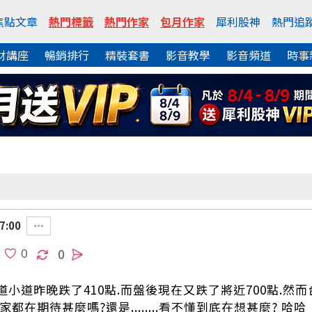
焦點文章
熱門標籤
熱門作家
包月作家
犀利股神
熱門追
財講座
暢銷排行
精裝套書
影音教學
影音頻道
時事
7:00
0
小道昨晚跌了410點.而盤後現在又跌了將近700點.然而
都在期待甚麼嗎?還是........看不懂到底在想甚麼? 哈哈