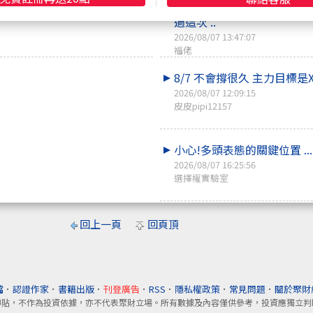
8/10 即將進入限定時間的第2
過這次 ..
2026/08/07 13:47:07
福佬
8/7 不會撐很久 主力目標是X
2026/08/07 12:09:15
皮皮pipi12157
小心!多頭表態的關鍵位置 ...
2026/08/07 16:25:56
選擇權實驗室
回上一頁
回頁頂
檔
．
認證作家
．
書籍出版
．
刊登廣告
．
RSS
．
隱私權政策
．
常見問題
．
關於聚財
轉貼，不作為投資依據，亦不代表聚財立場。所有數據及內容僅供參考，投資應獨立判