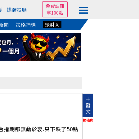
免費註冊
蹤
媒體投顧
拿100點
新聞
策略指標
聚財Ｘ
＋
發
文
換稿費
台指期都無動於衷.只下跌了50點