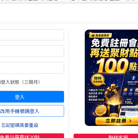
熱門焦點文章
加權指數下跌量縮 等待晚
的登入狀態（三個月）
一個大驚喜
2026/08/07 16:12:44
登入
咖啡好喝
開高翻黑震盪 600 點！機
改用手機號碼登入
強勢，短..
2026/08/07 11:23:26
忘記密碼我要重設
理財阿涵
免費註冊再送20點
聯絡客服