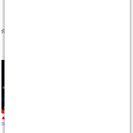
7
人
分享至：
🔥08/28前超早鳥優惠
👉🏻馬上報名
https://wearn.tw/m/10499
皮皮pipi12157
最新文章