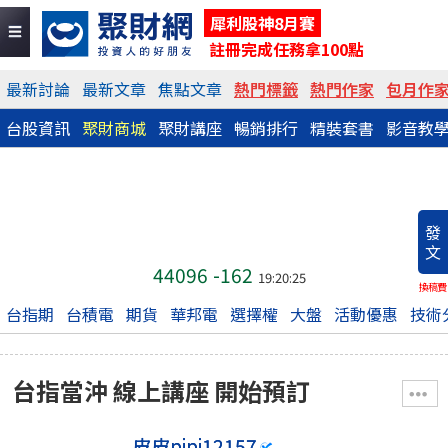
犀利股神8月賽
註冊完成任務拿100點
最新討論
最新文章
焦點文章
熱門標籤
熱門作家
包月作
台股資訊
聚財商城
聚財講座
暢銷排行
精裝套書
影音教
發
文
44096
-162
19:20:25
換稿費
台指期
台積電
期貨
華邦電
選擇權
大盤
活動優惠
技術
台指當沖 線上講座 開始預訂
皮皮pipi12157