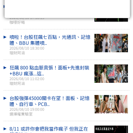
你有沒有想過 明天來一根長X棒 你該怎
麼辦？
2026/08/10 17:18:13
咖啡好喝
噴啦！台股狂飆七百點，光通訊、記憶
體、BBU 集體噴..
2026/08/10 18:30:00
理財阿涵
狂飆 800 點血脈賁張！面板+先進封裝
+BBU 瘋漲...這..
2026/08/10 11:02:00
理財阿涵
台股強彈45000關卡在望！面板、記憶
體、自行車、PCB..
2026/08/10 19:00:00
選擇權實驗室
8/11 或許你會把我當作瘋子 但我正在