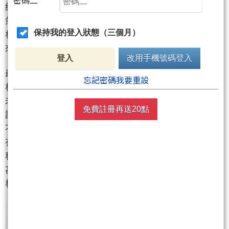
終像個無頭蒼蠅般猶豫不決，只能任由消息面擺佈。
然而不論是基本面或消息面的分析其缺點在於數據分
析牽涉層面太過廣泛，難以在短時間內正確分析出
保持我的登入狀態（三個月）
來。
登入
改用手機號碼登入
最後是技術面分析法，這是外匯市場最常被使用的分
忘記密碼我要重設
析方式，指的就是以技術指標判斷過去的情勢並預測
未來盤勢及行情。而技術面分析又有很多不同的理
免費註冊再送20點
論，造就了許多不同的派別出現，因此，一張圖表在
不同的派別看來，可能就會有所不同。雖然技術指標
有著這麼多深入的理論與派別，但技術指標其實是一
種容易入門的分析工具，即使投資者並非金融背景，
甚至不熟悉基本面分析法也沒關係，只要透過技術指
標也能上場一展身手..