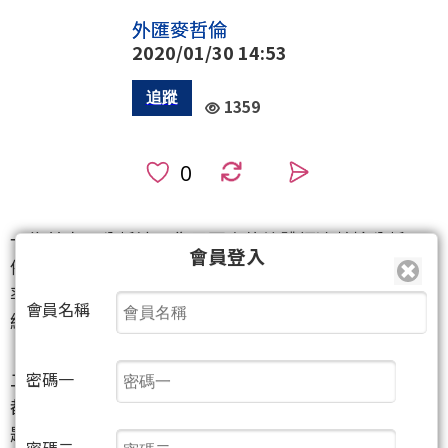
外匯麥哲倫
2020/01/30 14:53
1359
0
一為基本面分析法，像是國家的總體經濟數據分析，
會員登入
例如 GDP 成長率如何、利率、匯率、生產力與失業
率、政治選舉、自然災難、國際貿易等，用來分析出
會員名稱
經濟景氣的好壞。
二為消息面分析法，打開財金日曆一眼望過去的幾乎
密碼一
都是各國的相關消息，例如中美貿易戰、英國脫歐難
題等等，這種消息面往往只是曇花一現真假難辨，最
密碼二