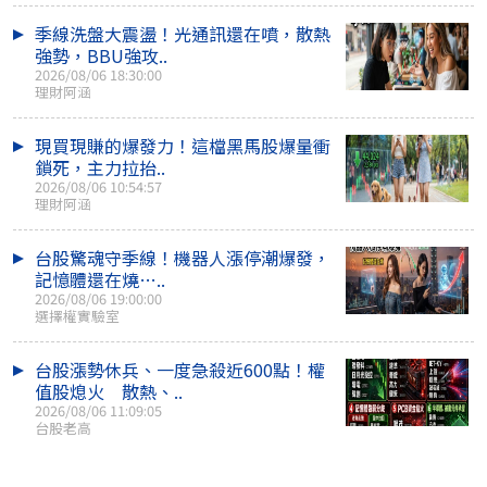
季線洗盤大震盪！光通訊還在噴，散熱
強勢，BBU強攻..
2026/08/06 18:30:00
理財阿涵
現買現賺的爆發力！這檔黑馬股爆量衝
鎖死，主力拉抬..
2026/08/06 10:54:57
理財阿涵
台股驚魂守季線！機器人漲停潮爆發，
記憶體還在燒…..
2026/08/06 19:00:00
選擇權實驗室
台股漲勢休兵、一度急殺近600點！權
值股熄火 散熱、..
2026/08/06 11:09:05
台股老高