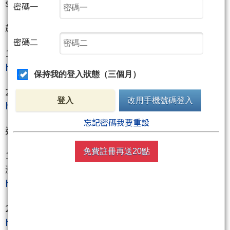
stockliao自訂戶專屬選股，帶你走進飆股的狂想世界
密碼一
飆股狂想曲系列飆股:
密碼二
1.飆股狂想曲─楠梓電
(2316)
https://www.wearn.com/bbs/t1007136.html
保持我的登入狀態（三個月）
2.飆股狂想曲─和進
(3191)
登入
改用手機號碼登入
https://www.wearn.com/bbs/t1007139.html
忘記密碼我要重設
近期精采好文回顧:
免費註冊再送20點
1. 我們與飆股的距離: 從22.8漲到62.8接近200%的飆
漲!!
https://www.wearn.com/bbs/t1005734.html
2. 你知道的一切都是假的: 主流論述與獨門絕技的辯證
https://www.wearn.com/bbs/t995726.html