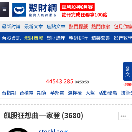
犀利股神8月賽
註冊完成任務拿100點
最新討論
最新文章
焦點文章
熱門標籤
熱門作家
包月作
台股資訊
聚財商城
聚財講座
暢銷排行
精裝套書
影音教
發
文
44543
285
04:59:59
換稿費
台指期
台積電
期貨
華邦電
選擇權
大盤
活動優惠
技術
飆股狂想曲─家登 (3680)
stockliao