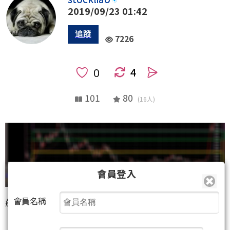
2019/09/23 01:42
7226
4
人
101
80
(16人)
會員登入
會員名稱
飆股狂想曲─家登
(3680)