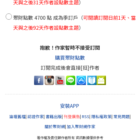
天與之後31天作者設點數主題
）
聚財點數 4700 點 成為季訂戶（
可閱讀訂閱日前1天、當
天與之後92天作者設點數主題
）
抱歉！作家暫時不接受訂閱
購買聚財點數
訂閱完成後會直接[挺]作者
安裝APP
論壇舊檔
|
認證作家
|
書籍出版
|
刊登廣告
|
RSS
|
隱私權政策
|
常見問題
|
關於聚財網
|
加入聚財網作家
著作權及責任歸作者所有 資訊數據僅供參考