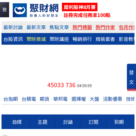
犀利股神8月賽
註冊完成任務拿100點
最新討論
最新文章
焦點文章
熱門標籤
熱門作家
包月作
台股資訊
聚財商城
聚財講座
暢銷排行
精裝套書
影音教
發
文
45033
736
04:59:59
換稿費
台指期
台積電
期貨
華邦電
選擇權
大盤
活動優惠
技術
自媒
主題
討論
訂閱
到期