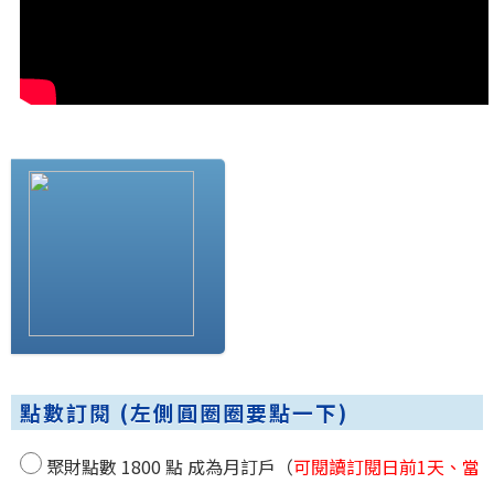
點數訂閱 (左側圓圈圈要點一下)
聚財點數 1800 點 成為月訂戶（
可閱讀訂閱日前1天、當