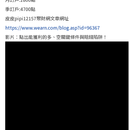
季訂戶:4700點
皮皮pipi12157聚財網文章網址
https://www.wearn.com/blog.asp?id=96367
影片：點出能獲利的多、空關鍵條件與賠錢陷阱！