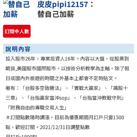
皮皮pipi12157
：
替自己加薪
訂閱中人數
說明內容
投入股市26年，專業投資人16年。內容以大盤，從股票到
期貨,美國股市國際股市。以技術分析教學為主軸，除了假
日或國內外旅遊的時間之外基本上都會不定時貼文。
著有：「台股多空致勝法」、「實戰大贏家」、「飆股十
三章」、「台指贏家當沖sop」、「台指當沖教戰守則」
「財務自由的專職交易人生」
＃訂閱點數隨時調漲，目前為優惠期間月訂戶只要1500
點，歡迎訂閱。2021/12/31日調整點數
月訂戶:1800點