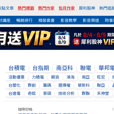
焦點文章
熱門標籤
熱門作家
包月作家
犀利股神
熱門追
財講座
暢銷排行
精裝套書
影音教學
影音頻道
時事
台積電
台指期
南亞科
聯電
華邦
活動優惠
力積電
期貨
鴻海
南亞
旺宏
台塑化
群創
籌碼
選擇權
華新科
聯亞
台達電
奇鋐
景碩
技術分析
群聯
禾伸堂
咖啡好喝
2