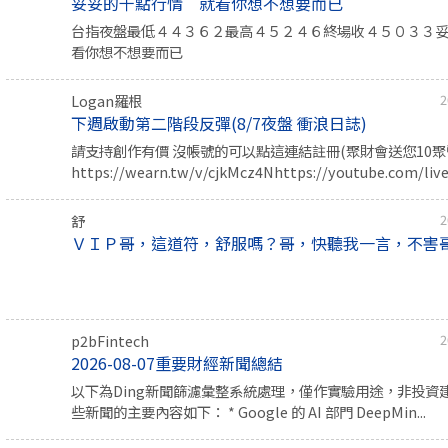
妥妥的千點行情 就看你想不想要而已
台指夜盤最低４４３６２最高４５２４６終場收４５０３３
看你想不想要而已
Logan羅根
2
下週啟動第二階段反彈(8/7夜盤 衝浪日誌)
請支持創作有價 沒帳號的可以點這連結註冊(聚財會送您10聚幣
https://wearn.tw/v/cjkMcz4Nhttps://youtube.com/live/
舒
2
ＶＩＰ哥，這道符，舒服嗎？哥，快聽我一言，不害
p2bFintech
2
2026-08-07重要財經新聞總結
以下為Ding新聞篩濾彙整系統處理，僅作實驗用途，非投資
些新聞的主要內容如下： * Google 的 AI 部門 DeepMin...