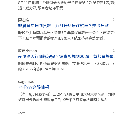
8月11日星期二台灣彩券大樂透老千買幾號？跟單限買1張/
透、威力彩/跟單者記得領獎
陳志維
2
非農竟然掉到負數！九月升息急踩煞車？美股狂歡...
昨晚台北時間八點半，美國7月非農就業報告一公布，市場第
下，原本華爾街等的是增加8萬人，結果答案竟然是減...
股市韭man
2
記憶體大行情還沒完？缺貨恐燒到2028 華邦電爆量..
記憶體題材近期依舊是盤面焦點。市場傳出三星、SK海力士
廠，2027年前DRAM與HBM
sagemao
2
老千8/8台股情報
【老千8/8台股情報】2026年8月8日星期六發文※※※『翔
式選出預告於免費股票月刊《老千八月股票大翻身》8/8...
大叔
2