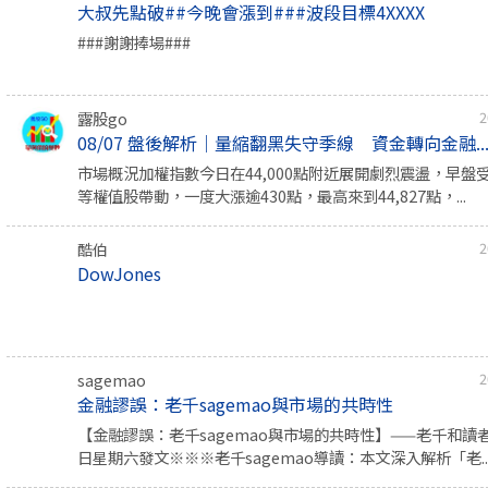
大叔先點破##今晚會漲到###波段目標4XXXX
###謝謝捧場###
露股go
2
08/07 盤後解析｜量縮翻黑失守季線 資金轉向金融..
市場概況加權指數今日在44,000點附近展開劇烈震盪，早盤
等權值股帶動，一度大漲逾430點，最高來到44,827點，...
酷伯
2
DowJones
sagemao
2
金融謬誤：老千sagemao與市場的共時性
【金融謬誤：老千sagemao與市場的共時性】——老千和讀者共
日星期六發文※※※老千sagemao導讀：本文深入解析「老..