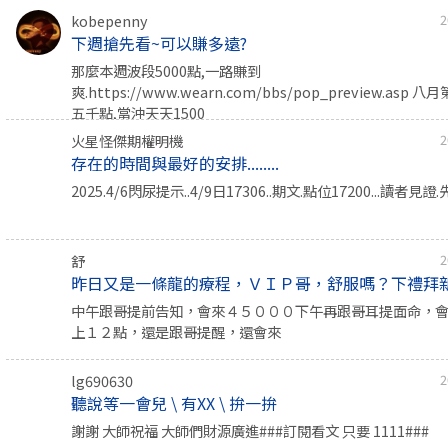
kobepenny
2
下週搶先看~可以賺多遠?
那麼本週波段5000點,一路賺到
爽.https://www.wearn.com/bbs/pop_preview.as
五千點,當沖天天1500
火星怪傑期權明機
2
存在的時間與最好的安排........
2025.4/6閃尿提示..4/9日17306..期文.點位17200...讀者見證.
舒
2
昨日又是一條龍的療程，ＶＩＰ哥，舒服嗎？下禮拜新.
中午跟哥提前告知，會來４５０００下午再跟哥耳提面命，
上１２點，還是跟哥提醒，還會來
lg690630
2
聽說等一會兒 \ 有XX \ 拚一拚
謝謝 大師祝福 大師們財源廣進###訂閱看文 只要 1111###