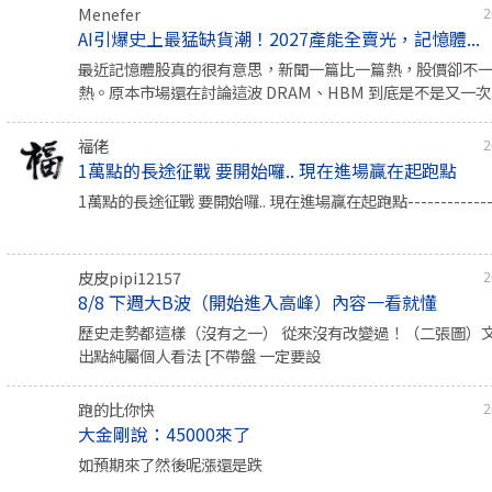
Menefer
2
AI引爆史上最猛缺貨潮！2027產能全賣光，記憶體...
最近記憶體股真的很有意思，新聞一篇比一篇熱，股價卻不
熱。原本市場還在討論這波 DRAM、HBM 到底是不是又一次..
福佬
2
1萬點的長途征戰 要開始囉.. 現在進場贏在起跑點
1萬點的長途征戰 要開始囉.. 現在進場贏在起跑點--------------
皮皮pipi12157
2
8/8 下週大B波（開始進入高峰）內容一看就懂
歷史走勢都這樣（沒有之一） 從來沒有改變過！（二張圖）
出點純屬個人看法 [不帶盤 一定要設
跑的比你快
2
大金剛說：45000來了
如預期來了然後呢漲還是跌