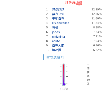
領先群
1
忽然超越
22.19%
2
無有恐怖
12.56%
3
平衡自在
11.60%
4
Hsienweilee
11.34%
5
黃雀
8.38%
6
jones
7.23%
7
ninianinia
7.21%
8
acute
7.03%
9
自在人間
6.96%
10
鐮星融
6.22%
股市溫度計
中
間
值
為
50
度
31.2°c