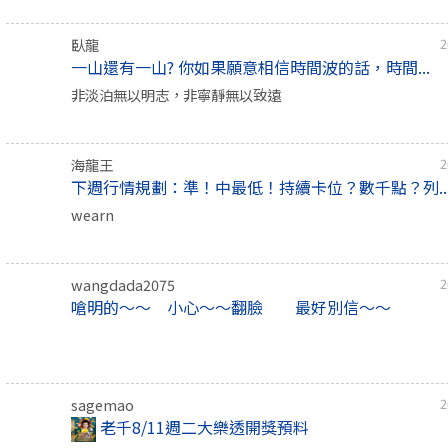
臥龍
2
一山還有一山? 你如果願意相信時間波的話，時間...
非淡泊無以明志，非寧靜無以致遠
海龍王
2
下週行情規劃：準！中最低！持續卡位？數千點？列..
wearn
wangdada2075
2
嗆明的～～ 小心～～翻臉 最好別信～～
sagemao
2
老千8/11週二大樂透開獎預料