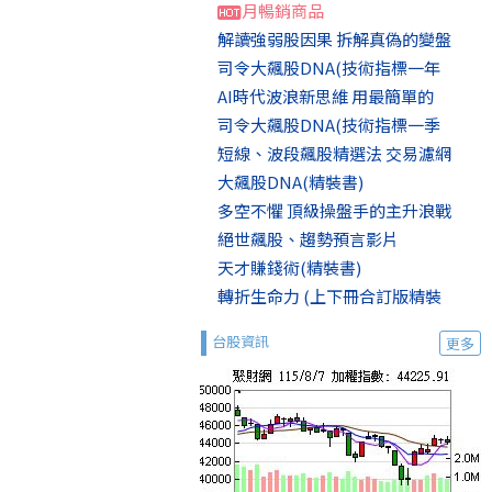
月暢銷商品
解讀強弱股因果 拆解真偽的變盤
司令大飆股DNA(技術指標一年
AI時代波浪新思維 用最簡單的
司令大飆股DNA(技術指標一季
短線、波段飆股精選法 交易濾網
大飆股DNA(精裝書)
多空不懼 頂級操盤手的主升浪戰
絕世飆股、趨勢預言影片
天才賺錢術(精裝書)
轉折生命力 (上下冊合訂版精裝
台股資訊
更多