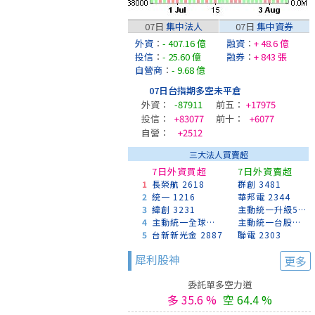
07日
集中法人
07日
集中資券
外資
：
- 407.16 億
融資
：
+ 48.6 億
投信
：
- 25.60 億
融券
：
+ 843 張
自營商
：
- 9.68 億
07日台指期多空未平倉
外資：
-87911
前五：
+17975
投信：
+83077
前十：
+6077
自營：
+2512
三大法人買賣超
7日外資買超
7日外資賣超
1
長榮航 2618
群創 3481
2
統一 1216
華邦電 2344
3
緯創 3231
主動統一升級50 00403A
4
主動統一全球創新 00988A
主動統一台股增長 00981A
5
台新新光金 2887
聯電 2303
犀利股神
更多
委託單多空力道
多 35.6 %
空 64.4 %