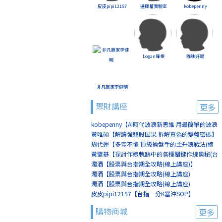
皮皮pipi12157
選擇權實驗室
kobepenny
Logan羅根
咖啡好喝
非凡贏家李健明
聚財講座
更多
kobepenny【AI時代波浪新思維 用最簡單的波浪
賺最簡單的錢(線上講座)】
黃唯碩【解讀強弱股因果 拆解真偽的變盤密碼】
周代運【多空不懼 頂級操盤手的主升浪戰法(線
上講座)】
黃肇基【探討作線軌跡中的各種關鍵作線奧秘(台
北)】
濁酒【股票與台指期全攻略(線上講座)】
濁酒【股票與台指期全攻略(線上講座)
(8/2+8/9)】
濁酒【股票與台指期全攻略(線上講座)
(8/16+8/23)】
皮皮pipi12157【台指一分K當沖SOP】
購物商城
更多