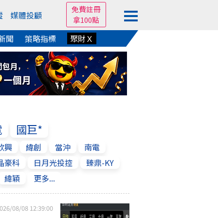
免費註冊
蹤
媒體投顧
拿100點
新聞
策略指標
聚財Ｘ
電
國巨*
欣興
緯創
當沖
南電
晶豪科
日月光投控
臻鼎-KY
緯穎
更多...
026/08/08 12:39:00