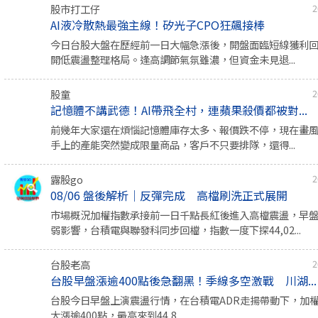
股市打工仔
2
AI液冷散熱最強主線！矽光子CPO狂飆接棒
今日台股大盤在歷經前一日大幅急漲後，開盤面臨短線獲利
開低震盪整理格局。逢高調節氣氛雖濃，但資金未見退...
股童
2
記憶體不講武德！AI帶飛全村，連蘋果殺價都被對...
前幾年大家還在煩惱記憶體庫存太多、報價跌不停，現在畫
手上的產能突然變成限量商品，客戶不只要排隊，還得...
露股go
2
08/06 盤後解析｜反彈完成 高檔刷洗正式展開
市場概況加權指數承接前一日千點長紅後進入高檔震盪，早
弱影響，台積電與聯發科同步回檔，指數一度下探44,02...
台股老高
2
台股早盤漲逾400點後急翻黑！季線多空激戰 川湖...
台股今日早盤上演震盪行情，在台積電ADR走揚帶動下，加
大漲逾400點，最高來到44,8