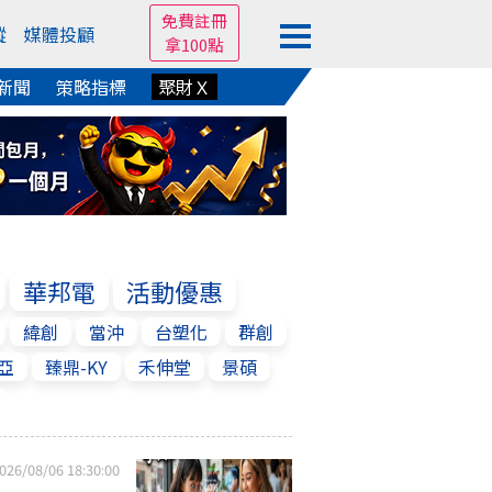
免費註冊
蹤
媒體投顧
拿100點
新聞
策略指標
聚財Ｘ
華邦電
活動優惠
緯創
當沖
台塑化
群創
亞
臻鼎-KY
禾伸堂
景碩
026/08/06 18:30:00