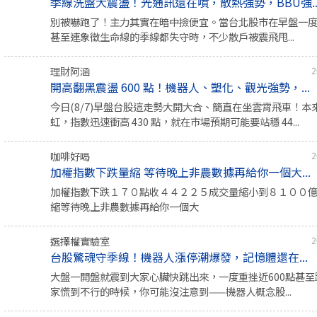
季線洗盤大震盪！光通訊還在噴，散熱強勢，BBU強..
別被嚇跑了！主力其實在暗中撿便宜。當台北股市在早盤一度重挫
甚至連象徵生命線的季線都失守時，不少散戶被震飛甩...
理財阿涵
2
開高翻黑震盪 600 點！機器人、塑化、觀光強勢，...
今日(8/7)早盤台股這走勢大開大合、簡直在坐雲霄飛車！本
虹，指數迅速衝高 430 點，就在市場預期可能要站穩 44...
咖啡好喝
2
加權指數下跌量縮 等待晚上非農數據再給你一個大...
加權指數下跌１７０點收４４２２５成交量縮小到８１００
縮等待晚上非農數據再給你一個大
選擇權實驗室
2
台股驚魂守季線！機器人漲停潮爆發，記憶體還在...
大盤一開盤就震到大家心臟快跳出來，一度重挫近600點甚
家慌到不行的時候，你可能沒注意到——機器人概念股...