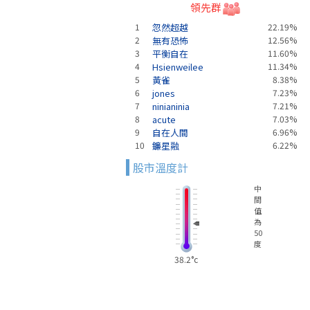
領先群
1
忽然超越
22.19%
2
無有恐怖
12.56%
3
平衡自在
11.60%
4
Hsienweilee
11.34%
5
黃雀
8.38%
6
jones
7.23%
7
ninianinia
7.21%
8
acute
7.03%
9
自在人間
6.96%
10
鐮星融
6.22%
股市溫度計
中
間
值
為
50
度
38.2°c