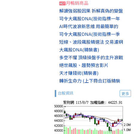
月暢銷商品
解讀強弱股因果 拆解真偽的變盤
司令大飆股DNA(技術指標一年
AI時代波浪新思維 用最簡單的
司令大飆股DNA(技術指標一季
短線、波段飆股精選法 交易濾網
大飆股DNA(精裝書)
多空不懼 頂級操盤手的主升浪戰
絕世飆股、趨勢預言影片
天才賺錢術(精裝書)
轉折生命力 (上下冊合訂版精裝
台股資訊
更多