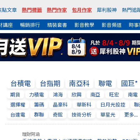
焦點文章
熱門標籤
熱門作家
包月作家
犀利股神
熱門追
財講座
暢銷排行
精裝套書
影音教學
影音頻道
時事
台積電
台指期
南亞科
聯電
國巨*
期貨
力積電
鴻海
欣興
南亞
旺宏
南電
選擇權
籌碼
晶豪科
華新科
日月光投控
聯
台達電
群聯
奇鋐
技術分析
華星光
更多...
理財阿涵
2