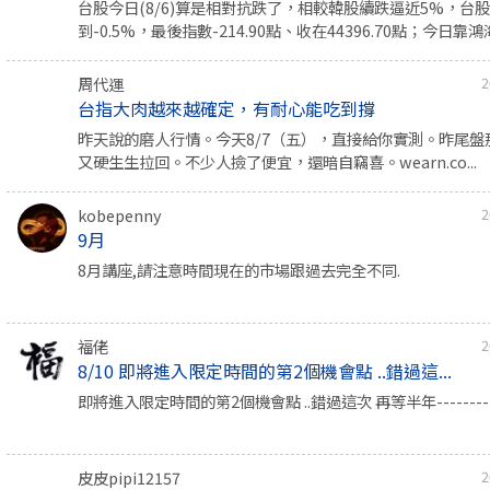
台股今日(8/6)算是相對抗跌了，相較韓股續跌逼近5%，台
到-0.5%，最後指數-214.90點、收在44396.70點；今日靠鴻海
周代運
2
台指大肉越來越確定，有耐心能吃到撐
昨天說的磨人行情。今天8/7（五），直接給你實測。昨尾盤
又硬生生拉回。不少人撿了便宜，還暗自竊喜。wearn.co...
kobepenny
2
9月
8月講座,請注意時間現在的市場跟過去完全不同.
福佬
2
8/10 即將進入限定時間的第2個機會點 ..錯過這...
即將進入限定時間的第2個機會點 ..錯過這次 再等半年-----------
皮皮pipi12157
2