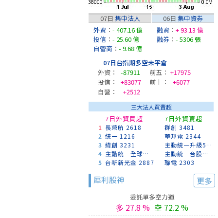
07日
集中法人
06日
集中資券
外資
：
- 407.16 億
融資
：
+ 93.13 億
投信
：
- 25.60 億
融券
：
- 5306 張
自營商
：
- 9.68 億
07日台指期多空未平倉
外資：
-87911
前五：
+17975
投信：
+83077
前十：
+6077
自營：
+2512
三大法人買賣超
7日外資買超
7日外資賣超
1
長榮航 2618
群創 3481
2
統一 1216
華邦電 2344
3
緯創 3231
主動統一升級50 00403A
4
主動統一全球創新 00988A
主動統一台股增長 00981A
5
台新新光金 2887
聯電 2303
犀利股神
更多
委託單多空力道
多 27.8 %
空 72.2 %