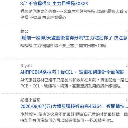
8/7 不會撐很久 主力目標是XXXXX
裡面是你想要的答案~~~文章內容與台指進出點純屬個人看法 
停損 不拗單 內文是看盤心
蔣公
2
[睡前一發]明天盜壘後會得分嗎?主力吃定你了 快注意
嘿嘿嘿 主力很陰險 你不要上當了 閱文回覆+10點
Niyati
2
AI把PCB規格拉滿！從CCL、 玻纖布到鑽針全面喊缺
AI伺服器題材已經不只是晶片和散熱在熱鬧，資金開始一路
PCB、CCL、玻纖布、銅箔，甚至連鑽孔用的鑽針都被點...
期權小當家
2
2026/08/07(五)大盤反彈接近前高45364，近關情怯..
冷靜當沖!!便宜的文章不是最好!適合自己看的才是最好做一個價
持創作有價沒註冊的可以點這個註冊~~多10點喔!ht...