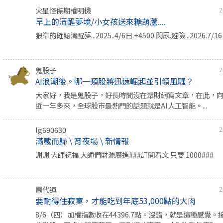
火星怪傑期權明機
2
早上的清醒夢境/小女孩送來糖葫蘆....
狠準的確認清醒夢...2025..4/6日.+4500.閃尿.避險...2026.7/
鬼股子
2
AI浪潮後。哪一類股將迅速崛起並引領風騷？
大家好，我是鬼股子，好長時間沒在聚財網寫文章，在此，
近一年多來，全球股市最熱門的話題就是AI人工智能。...
lg690630
2
滿載而歸 \ 宵夜場 \ 新情報
謝謝 大師祝福 大師們財源廣進###訂閱看文 只要 1000###
周代運
2
要耐得住寂寞，才能吃到年底53,000點的大肉
8/6（四）加權指數收在44396.7點。沒錯，就是這種感覺