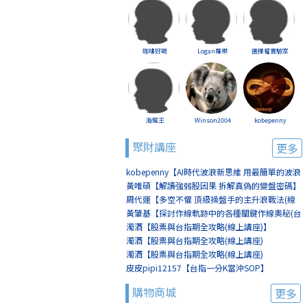
咖啡好喝
Logan羅根
選擇權實驗室
海龍王
Winson2004
kobepenny
聚財講座
更多
kobepenny【AI時代波浪新思維 用最簡單的波浪
賺最簡單的錢(線上講座)】
黃唯碩【解讀強弱股因果 拆解真偽的變盤密碼】
周代運【多空不懼 頂級操盤手的主升浪戰法(線
上講座)】
黃肇基【探討作線軌跡中的各種關鍵作線奧秘(台
北)】
濁酒【股票與台指期全攻略(線上講座)】
濁酒【股票與台指期全攻略(線上講座)
(8/2+8/9)】
濁酒【股票與台指期全攻略(線上講座)
(8/16+8/23)】
皮皮pipi12157【台指一分K當沖SOP】
購物商城
更多