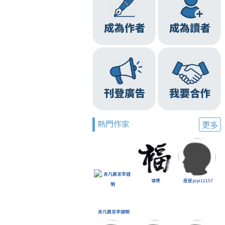
熱門作家
更多
福佬
皮皮pipi12157
非凡贏家李健明