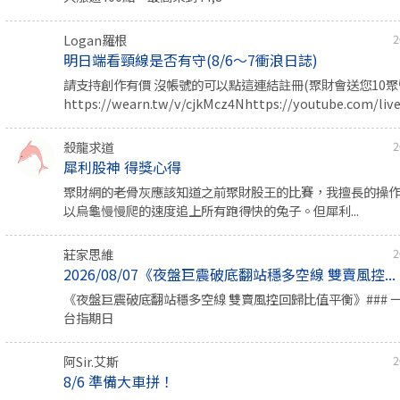
Logan羅根
2
明日端看頸線是否有守(8/6～7衝浪日誌)
請支持創作有價 沒帳號的可以點這連結註冊(聚財會送您10聚幣
https://wearn.tw/v/cjkMcz4Nhttps://youtube.com/live/
殺龍求道
2
犀利股神 得獎心得
聚財網的老骨灰應該知道之前聚財股王的比賽，我擅長的操
以烏龜慢慢爬的速度追上所有跑得快的兔子。但犀利...
莊家思維
2
2026/08/07《夜盤巨震破底翻站穩多空線 雙賣風控...
《夜盤巨震破底翻站穩多空線 雙賣風控回歸比值平衡》### 
台指期日
阿Sir.艾斯
2
8/6 準備大車拼！