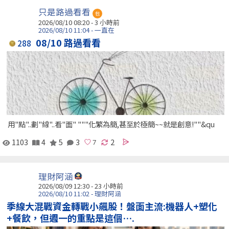
只是路過看看
包
2026/08/10 08:20 -
3 小時前
2026/08/10 11:04 - 一直在
08/10 路過看看
288
用"點"..劃"線"..看"面" """化繁為簡,甚至於極簡~~就是創意!""&qu
1103
4
5
3
2
理財阿涵
2026/08/09 12:30 -
23 小時前
2026/08/10 11:02 - 理財阿涵
季線大混戰資金轉戰小飆股！盤面主流:機器人+塑化
+餐飲，但週一的重點是這個….