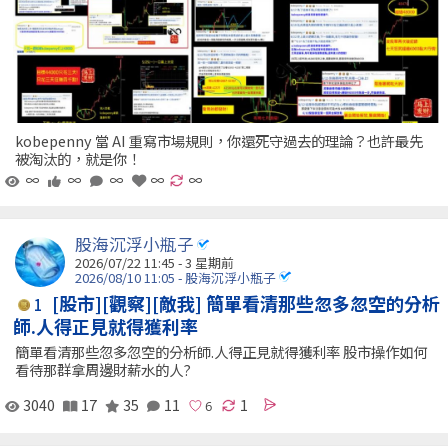
kobepenny 當 AI 重寫市場規則，你還死守過去的理論？也許最先
被淘汰的，就是你！
∞
∞
∞
∞
∞
股海沉浮小瓶子
2026/07/22 11:45 - 3 星期前
2026/08/10 11:05 - 股海沉浮小瓶子
[股市][觀察][敵我] 簡單看清那些忽多忽空的分析
1
師.人得正見就得獲利率
簡單看清那些忽多忽空的分析師.人得正見就得獲利率 股市操作如何
看待那群拿周邊財薪水的人?
3040
17
35
11
1