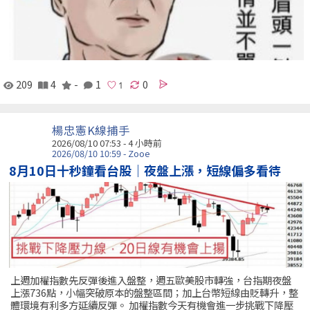
209
4
-
1
0
楊忠憲K線捕手
2026/08/10 07:53 -
4 小時前
2026/08/10 10:59 - Zooe
8月10日十秒鐘看台股｜夜盤上漲，短線偏多看待
上週加權指數先反彈後進入盤整，週五歐美股市轉強，台指期夜盤
上漲736點，小幅突破原本的盤整區間；加上台幣短線由貶轉升，整
體環境有利多方延續反彈。 加權指數今天有機會進一步挑戰下降壓