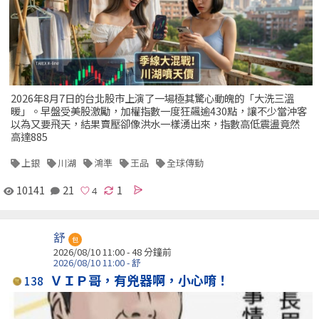
2026年8月7日的台北股市上演了一場極其驚心動魄的「大洗三溫
暖」。早盤受美股激勵，加權指數一度狂飆逾430點，讓不少當沖客
以為又要飛天，結果賣壓卻像洪水一樣湧出來，指數高低震盪竟然
高達885
上銀
川湖
鴻準
王品
全球傳動
10141
21
1
舒
包
2026/08/10 11:00 -
48 分鐘前
2026/08/10 11:00 - 舒
ＶＩＰ哥，有兇器啊，小心唷！
138