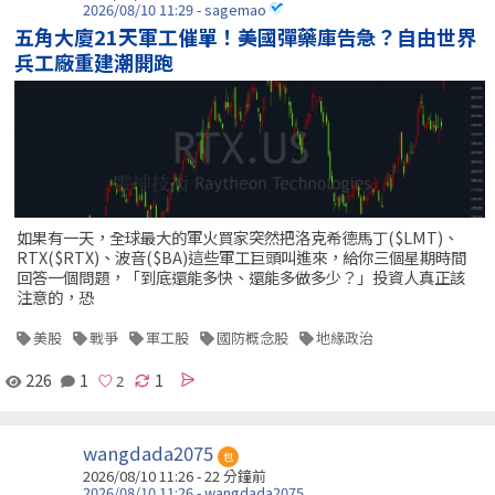
2026/08/10 11:29 - sagemao
五角大廈21天軍工催單！美國彈藥庫告急？自由世界
兵工廠重建潮開跑
如果有一天，全球最大的軍火買家突然把洛克希德馬丁($LMT)、
RTX($RTX)、波音($BA)這些軍工巨頭叫進來，給你三個星期時間
回答一個問題，「到底還能多快、還能多做多少？」投資人真正該
注意的，恐
美股
戰爭
軍工股
國防概念股
地緣政治
226
1
1
wangdada2075
包
2026/08/10 11:26 -
22 分鐘前
2026/08/10 11:26 - wangdada2075