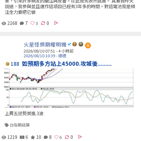
景，引來許多網友的關注與反響。在此我先表示感謝。 其實我昨天
說過，我參與並且運作這項目已經有3年多的時間。對這電池我是傾
注全力要把它做
2168
7
0
火星怪傑期權明機
包
2026/08/10 07:51 -
4 小時前
2026/08/10 10:39 - 順德
如預期多方站上45000.攻城後.........
188
上周五逆勢買進.3波
台指期結算
1219
6
10
8
0