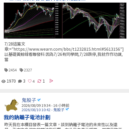
7/28這篇文
章:="https://www.wearn.com/bbs/t1232815.html#5613156"]
以基礎黃鯨線看聯發科 因為7/26有同學問,7/28跌停,我就作作功課,
當
2454
2327
1970
3
1
鬼股子
2026/08/09 19:34 -
16 小時前
2026/08/10 10:42 - 鬼股子
我的鈉離子電池計劃
昨天我在本欄目發表一篇文章，談到鈉離子電池的未來性以及遠