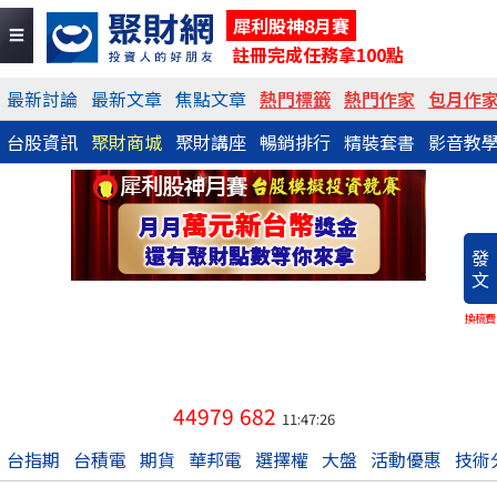
犀利股神8月賽
註冊完成任務拿100點
最新討論
最新文章
焦點文章
熱門標籤
熱門作家
包月作
台股資訊
聚財商城
聚財講座
暢銷排行
精裝套書
影音教
發
文
換稿費
44979
682
11:47:26
台指期
台積電
期貨
華邦電
選擇權
大盤
活動優惠
技術