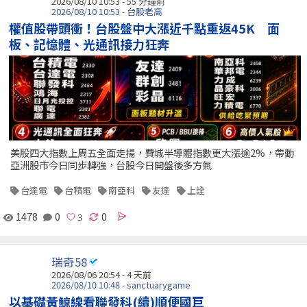
2026/08/10 10:53 -
55 分鐘前
2026/08/10 10:53 - 台股老高
權值股帶頭衝！台股盤中大漲近千點重返45K 面
板、記憶體、光通訊接力狂奔
美股四大指數上周五全面走揚，費城半導體指數更大漲逾2%，帶動
亞洲股市今日同步轉強，台股今日開盤後多方氣
台達電
台積電
南亞科
友達
上詮
1478
0
0
瑞奇58
2026/08/06 20:54 - 4 天前
2026/08/10 10:48 - sanctuarygame
以基礎黃鯨線看聯發科(續)順便國巨