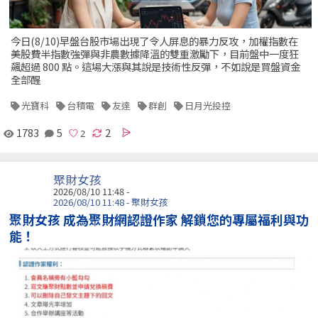
今日(8/10)早盤台股市場出現了令人屏息的暴力反攻，加權指數在
美股費半指數強彈與非農數據降溫的雙重激勵下，目前盤中一度狂
飆超過 800 點。這場大漲與其說是技術性反彈，不如說是買盤資金
全部醒
光寶科
台積電
友達
群創
日月光投控
1783
5
2
聚財女孩
2026/08/10 11:48 -
2026/08/10 11:48 - 聚財女孩
聚財女孩 成為聚財網認證作家 解鎖您的專屬福利與功
能！