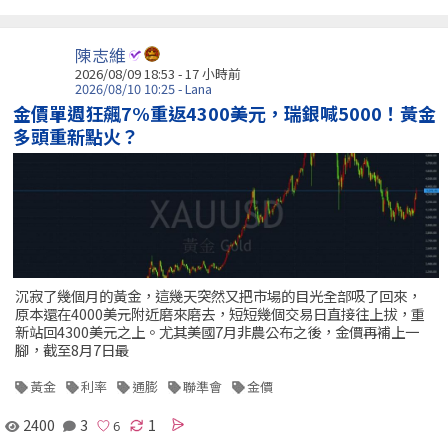
陳志維
2026/08/09 18:53 -
17 小時前
2026/08/10 10:25 - Lana
金價單週狂飆7%重返4300美元，瑞銀喊5000！黃金
多頭重新點火？
沉寂了幾個月的黃金，這幾天突然又把市場的目光全部吸了回來，
原本還在4000美元附近磨來磨去，短短幾個交易日直接往上拔，重
新站回4300美元之上。尤其美國7月非農公布之後，金價再補上一
腳，截至8月7日最
黃金
利率
通膨
聯準會
金價
2400
3
1