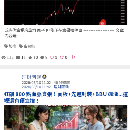
或許你會把我當作瘋子 但我正在籌畫這件事 ------------------ 文章
內容是
加權
富台指
112
11
10
9
0
理財阿涵
2026/08/10 11:02 -
46 分鐘前
2026/08/10 11:42 - 理財阿涵
狂飆 800 點血脈賁張！面板+先進封裝+BBU 瘋漲...這
裡還有便宜撿！