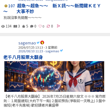
超急～超急～～ 新Ｘ訊～～新關鍵ＫＥＹ
107
～ 大事不妙
別說沒事先提醒～～～～
134
3
5
0
0
sagemao
2026/07/25 13:13 - 3 星期前
2026/08/10 11:23 - sagemao
老千八月股票大翻身
【老千八月股票大翻身】 2026年7月25日星期六發文 ※※※ 寫作原
則： 1.尾盤通知(大約下午一點) 2.盤前預告(爭取前一天晚上) 3.盤中
搶短(老千先進場) 歡迎讀者共襄盛舉