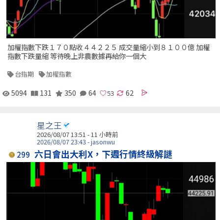
加權指數下跌１７０點收４４２２５ 成交量縮小到８１００億 加權
指數下跌量縮 等待晚上非農數據再給你一個大
台指期
加權指數
5094
131
350
64
62
星之王
2026/08/07 13:51 -
11 小時前
2026/08/07 23:43 - jasonwu
六日會出大利X，下週行情終級解謎
299