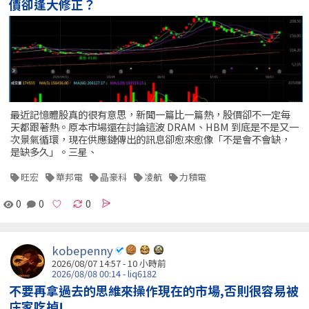
價卻逢大修正？
最近記憶體股真的很有意思，新聞一篇比一篇熱，股價卻不一定每
天都跟著熱。原本市場還在討論這波 DRAM、HBM 到底是不是又一
次景氣循環，現在供應鏈傳出的訊息卻愈來愈像「不是會不會缺，
是缺多久」。三星、
旺宏
華邦電
晶豪科
凌航
力積電
0
0
0
kobepenny
2026/08/07 14:57 -
10 小時前
2026/08/08 00:14 - liq6182
不要再拿過去的思維來操作現在的市場,否則很容易被
庄家吃掉!