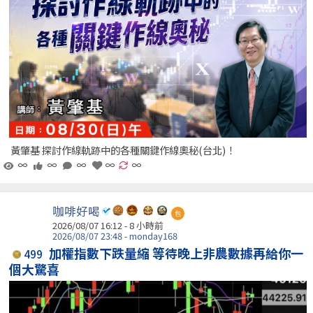
黃肇基 探討作線軌跡中的各種關鍵作線奧秘(台北)！
∞
∞
∞
∞
∞
咖啡好喝
包
2026/08/07 16:12 -
8 小時前
2026/08/07 23:48 - monday168
加權指數下跌量縮 等待晚上非農數據再給你一
499
個大驚喜