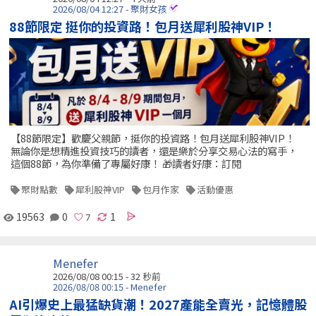
2026/08/04 12:27 - 聚財女孩
88節限定 挺你的投資路！包月送犀利股神VIP！
【88節限定】歡慶父親節，挺你的投資路！包月送犀利股神VIP！
無論你是想精進投資技巧的讀者，還是樂於分享交易心法的寫手，
這個88節，為你準備了專屬好康！ 🎁讀者好康：訂閱
聚財點數
犀利股神VIP
包月作家
活動優惠
19563
0
1
Menefer
2026/08/08 00:15 -
32 秒前
2026/08/08 00:15 - Menefer
AI引爆史上最猛缺貨潮！2027產能全賣光，記憶體股