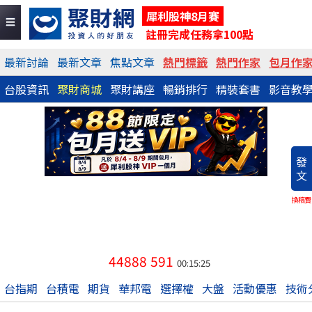
犀利股神8月賽
註冊完成任務拿100點
最新討論
最新文章
焦點文章
熱門標籤
熱門作家
包月作
台股資訊
聚財商城
聚財講座
暢銷排行
精裝套書
影音教
發
文
換稿費
44888
591
00:15:25
台指期
台積電
期貨
華邦電
選擇權
大盤
活動優惠
技術