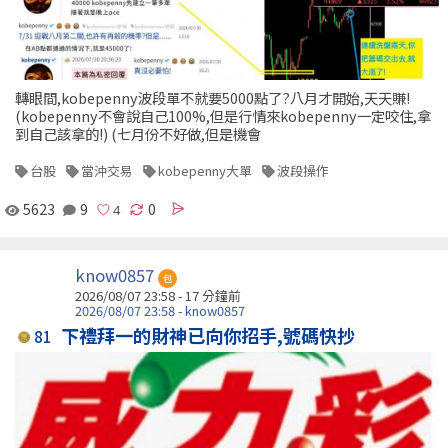
轉眼間,kobepenny波段單不就要5000點了?八月才開始,天天賺!
(kobepenny不會說自己100%,但是行情來kobepenny一定咬住,拿
到自己該拿的!) (七月份不好做,但是機會
台股
當沖交易
kobepenny大單
波段操作
5623
9
0
know0857
包
2026/08/07 23:58 -
17 分鐘前
2026/08/07 23:58 - know0857
下禮拜一的財神已向你招手,號碼快抄
81