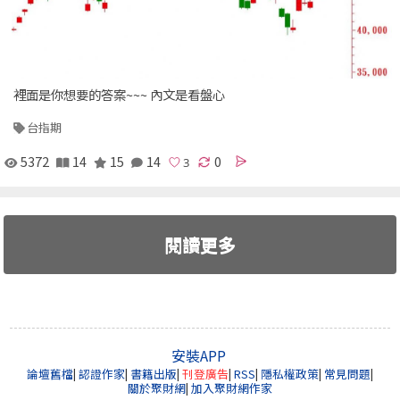
裡面是你想要的答案~~~ 內文是看盤心
台指期
5372
14
15
14
0
閱讀更多
安裝APP
論壇舊檔
|
認證作家
|
書籍出版
|
刊登廣告
|
RSS
|
隱私權政策
|
常見問題
|
關於聚財網
|
加入聚財網作家