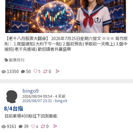
【老千八月股票大翻身】 2026年7月25日星期六發文 ※※※ 寫作原
則： 1.尾盤通知(大約下午一點) 2.盤前預告(爭取前一天晚上) 3.盤中
搶短(老千先進場) 歡迎讀者共襄盛舉
股票月刊
13350
50
0
bingo9
2026/08/04 09:54 - 4 天前
2026/08/07 23:31 - bingo9
8/4台指
目前累積400點往下回測動能
9161
39
0