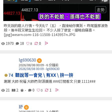
昨天說的磨人行情。今天8/7（五），直接給你實測。 昨尾盤那波急
殺，後半段又硬生生拉回。 不少人撿了便宜，還暗自竊喜。
[jpg]wearn.com-116-11508-1143957n.JPG
1970
18
0
lg690630
包
2026/08/08 00:09 -
6 分鐘前
2026/08/08 00:09 - lg690630
聽說等一會兒 \ 有XX \ 拚一拚
74
謝謝 大師 祝福 大師們 財源廣進 ###訂閱看文 只要 1111###
21
2
-
0
1
舒
包
2026/08/07 21:10 -
3 小時前