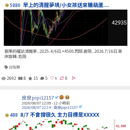
早上的清醒夢境/小女孩送來糖葫蘆....
5880
狠準的確認清醒夢...2025..4/6日.+4500.閃尿.避險...2026.7/16日.車
床旋轉..危險
台指期
2692
8
15
5
0
皮皮pipi12157
2026/08/07 12:09 -
12 小時前
2026/08/07 22:14 - 皮皮pipi12157
8/7 不會撐很久 主力目標是XXXXX
488