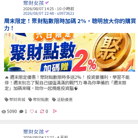
聚財女孩
2026/08/07 14:25 -
10 小時前
2026/08/07 22:48 - s0973621
周末限定！聚財點數限時加碼 2%，聰明放大你的購買
力！
🔥 週末限定優惠！聚財點數限時多送2%！ 投資要獲利，學習不能
停！週末別忘了幫自己儲值滿滿的戰鬥力 專為你準備的「週末限
定」加碼來囉，陪你一起精進投資腦🧠
聚財商城
聚財點數
活動優惠
5090
1
0
聚財女孩
2026/08/04 12:27 - 4 天前