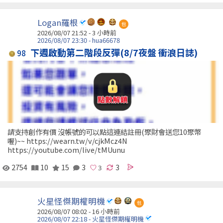
Logan羅根
包
2026/08/07 21:52 -
3 小時前
2026/08/07 23:30 - hua66678
下週啟動第二階段反彈(8/7夜盤 衝浪日誌)
98
請支持創作有價 沒帳號的可以點這連結註冊(聚財會送您10聚幣
喔)~~ https://wearn.tw/v/cjkMcz4N
https://youtube.com/live/tMUunu
2754
10
15
3
3
火星怪傑期權明機
包
2026/08/07 08:02 -
16 小時前
2026/08/07 22:18 - 火星怪傑期權明機