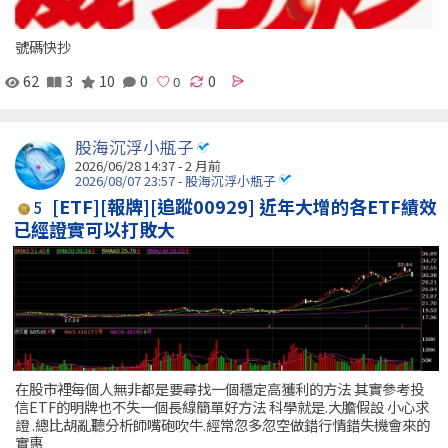
號碼快抄
62
3
10
0
0
股海沉浮小瓶子
2026/06/28 14:37 - 2 月前
2026/08/07 23:57 - 股海沉浮小瓶子
[ETF][報牌][追蹤00929] 近年大增的各ETF績效
5
已經證實可以打敗大
在股市裡每個人無非都是要尋找一個穩定高獲利的方法 其實參考投
信ETF的明牌也不失一個長線簡單好方法 科學就是.大膽假設 小心求
證 .總比胡亂聽分析師嘴砲吹牛.經常忽多忽空做錯行情錯失機會來的
實惠