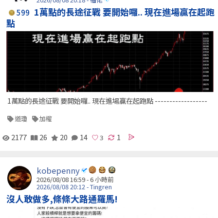
1萬點的長途征戰 要開始囉.. 現在進場贏在起跑
599
點
1萬點的長途征戰 要開始囉.. 現在進場贏在起跑點 ------------------
道瓊
加權
2177
26
20
14
1
kobepenny
2026/08/08 16:59 -
6 小時前
2026/08/08 20:12 - Tingren
沒人敢做多,條條大路通羅馬!