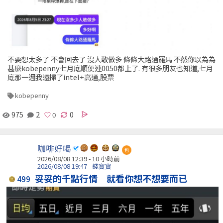
不要想太多了 不會回去了 沒人敢做多 條條大路通羅馬 不然你以為為
甚麼kobepenny七月底順便連0050都上了. 有很多朋友也知道,七月
底那一週我還掃了intel+高通,股票
kobepenny
975
2
0
咖啡好喝
包
2026/08/08 12:39 -
10 小時前
2026/08/08 19:47 - 錢寶寶
妥妥的千點行情 就看你想不想要而已
499