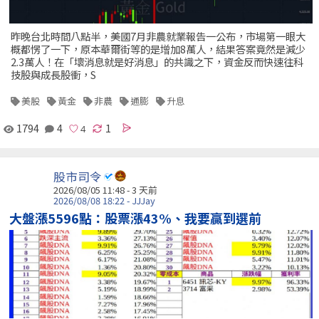
昨晚台北時間八點半，美國7月非農就業報告一公布，市場第一眼大
概都愣了一下，原本華爾街等的是增加8萬人，結果答案竟然是減少
2.3萬人！在「壞消息就是好消息」的共識之下，資金反而快速往科
技股與成長股衝，S
美股
黃金
非農
通膨
升息
1794
4
1
股市司令
2026/08/05 11:48 - 3 天前
2026/08/08 18:22 - JJJay
大盤漲5596點：股票漲43%、我要贏到選前