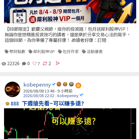
【88節限定】歡慶父親節，挺你的投資路！包月送犀利股神VIP！
無論你是想精進投資技巧的讀者，還是樂於分享交易心法的寫手，
這個88節，為你準備了專屬好康！ 🎁讀者好康：訂閱
聚財點數
犀利股神VIP
包月作家
活動優惠
22326
0
2
kobepenny
包
2026/08/08 13:48 -
9 小時前
2026/08/08 22:02 - kobepenny
下週搶先看~可以賺多遠?
888