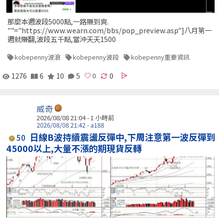
那麼本週波段5000點,一路賺到爽.
""="https://www.wearn.com/bbs/pop_preview.asp"]八月第一
週就賺翻,波段五千點,當沖天天1500
kobepenny波浪
kobepenny波段
kobepenny重要資訊
1276
6
10
5
0
威奇
2026/08/08 21:04 -
1 小時前
2026/08/08 21:42 - a188
日線B波持續震盪反彈中,下周注意第一波反彈到
50
45000以上,大量不漲的期現貨反轉