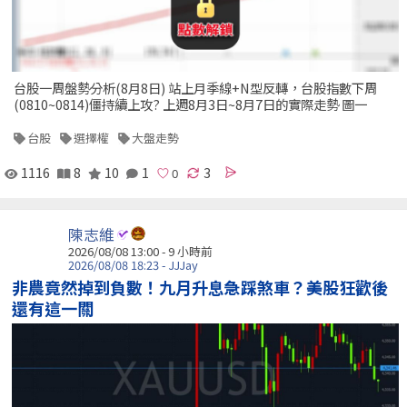
台股一周盤勢分析(8月8日) 站上月季線+N型反轉，台股指數下周
(0810~0814)僵持續上攻? 上週8月3日~8月7日的實際走勢 圖一
台股
選擇權
大盤走勢
1116
8
10
1
3
陳志維
2026/08/08 13:00 -
9 小時前
2026/08/08 18:23 - JJJay
非農竟然掉到負數！九月升息急踩煞車？美股狂歡後
還有這一關