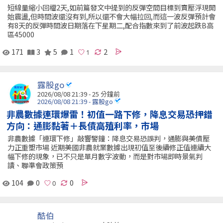
短線量縮小回檔2天,如前篇發文中提到的反彈空間目標到賣壓浮現開
始震盪,但時間波還沒有到,所以還不會大幅拉回,而這一波反彈預計會
有8天的反彈時間波日期落在下星期二,配合指數來到了前波起跌B高
區45000
171
3
5
1
2
露股go
2026/08/08 21:39 -
25 分鐘前
2026/08/08 21:39 - 露股go
非農數據連環爆雷！初值一路下修，降息交易恐押錯
方向：通膨黏著＋長債高殖利率，市場
非農數據「連環下修」敲響警鐘：降息交易恐誤判，通膨與美債壓
力正重塑市場 近期美國非農就業數據出現初值至後續修正值連續大
幅下修的現象，已不只是單月數字波動，而是對市場即時景氣判
讀、聯準會政策預
104
0
0
酷伯