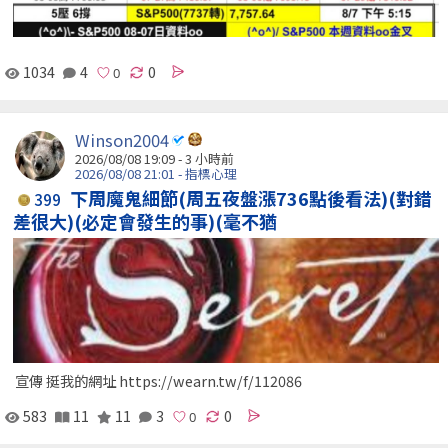
1034
4
0
Winson2004
2026/08/08 19:09 -
3 小時前
2026/08/08 21:01 - 指標心理
下周魔鬼細節(周五夜盤漲736點後看法)(對錯
399
差很大)(必定會發生的事)(毫不猶
宣傳 挺我的網址 https://wearn.tw/f/112086
583
11
11
3
0