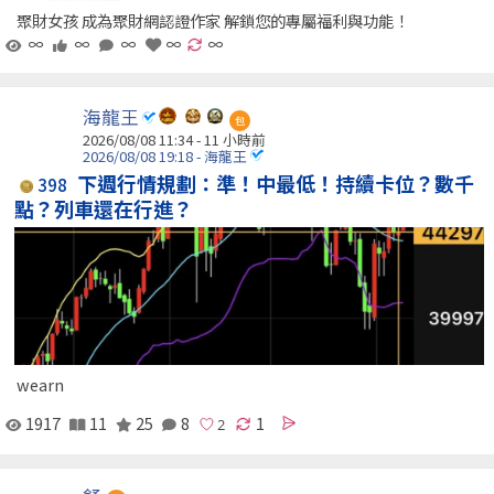
聚財女孩 成為聚財網認證作家 解鎖您的專屬福利與功能！
∞
∞
∞
∞
∞
海龍王
包
2026/08/08 11:34 -
11 小時前
2026/08/08 19:18 - 海龍王
下週行情規劃：準！中最低！持續卡位？數千
398
點？列車還在行進？
wearn
1917
11
25
8
1