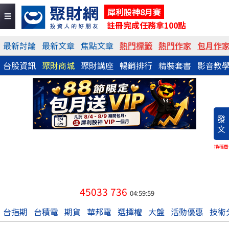
犀利股神8月賽
註冊完成任務拿100點
最新討論
最新文章
焦點文章
熱門標籤
熱門作家
包月作
台股資訊
聚財商城
聚財講座
暢銷排行
精裝套書
影音教
發
文
換稿費
45033
736
04:59:59
台指期
台積電
期貨
華邦電
選擇權
大盤
活動優惠
技術