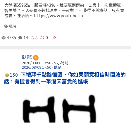
大盤漲5596點：股票漲43%、我要贏到選前： 1.第十一次繼續贏、
智勇雙全。 2.交易不必找理由、干就對了。 我從不說廢話，只有買
或賣、哇哈哈。 https://www.youtube.co
飆股
4735
14
0
臥龍
包
2026/08/08 17:50 -
5 小時前
2026/08/08 17:50 - 臥龍
下禮拜千點路徑圖，你如果願意相信時間波的
150
話，有機會得到一筆潑天富貴的進帳