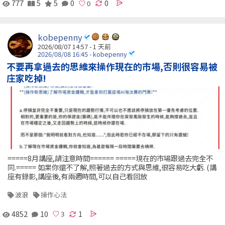
777
5
5
0
0
kobepenny
2026/08/07 14:57 - 1 天前
2026/08/08 16:45 - kobepenny
不要再拿過去的思維來操作現在的市場,否則很容易被
庄家吃掉!
=====8月講座,請注意時間====== =====現在的市場跟過去完全不
同.===== 如果你還不了解,照著過去的方式與思維,很容易吃大虧. (講
座有錄影,講座後,有兩週時間,可以自己看回放
波浪
操作心法
4852
10
1