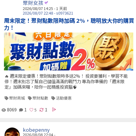
聚財女孩
2026/08/07 14:25 - 1 天前
2026/08/07 22:48 - s0973621
周末限定！聚財點數限時加碼 2%，聰明放大你的購買
力！
🔥 週末限定優惠！聚財點數限時多送2%！ 投資要獲利，學習不能
停！週末別忘了幫自己儲值滿滿的戰鬥力 專為你準備的「週末限
定」加碼來囉，陪你一起精進投資腦🧠
聚財商城
聚財點數
活動優惠
8069
1
1
kobepenny
2026/08/08 22:04 -