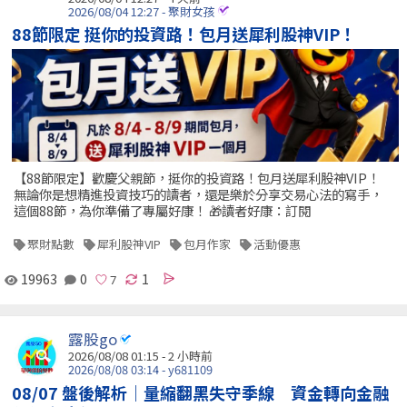
2026/08/04 12:27 - 聚財女孩
88節限定 挺你的投資路！包月送犀利股神VIP！
【88節限定】歡慶父親節，挺你的投資路！包月送犀利股神VIP！
無論你是想精進投資技巧的讀者，還是樂於分享交易心法的寫手，
這個88節，為你準備了專屬好康！ 🎁讀者好康：訂閱
聚財點數
犀利股神VIP
包月作家
活動優惠
19963
0
1
露股go
2026/08/08 01:15 -
2 小時前
2026/08/08 03:14 - y681109
08/07 盤後解析｜量縮翻黑失守季線 資金轉向金融