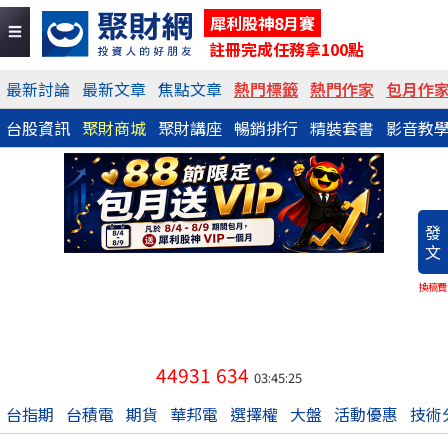
犀利股神8月賽
註冊完成任務拿100點
最新討論
最新文章
焦點文章
熱門標籤
熱門作家
包月作
台股資訊
聚財商城
聚財講座
暢銷排行
精裝套書
影音教
發
文
換稿費
44931
634
03:45:25
台指期
台積電
期貨
華邦電
選擇權
大盤
活動優惠
技術