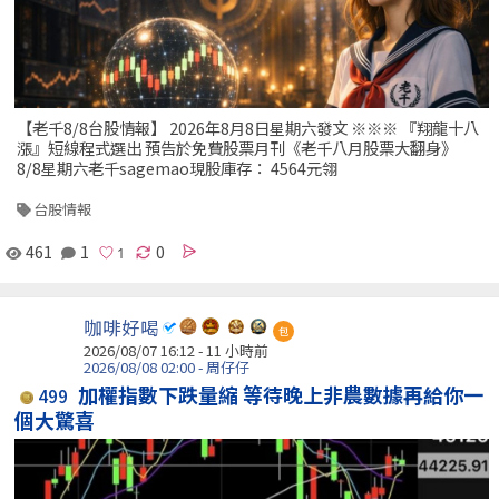
【老千8/8台股情報】 2026年8月8日星期六發文 ※※※ 『翔龍十八
漲』短線程式選出 預告於免費股票月刊《老千八月股票大翻身》
8/8星期六老千sagemao現股庫存： 4564元翎
台股情報
461
1
0
咖啡好喝
包
2026/08/07 16:12 -
11 小時前
2026/08/08 02:00 - 周仔仔
加權指數下跌量縮 等待晚上非農數據再給你一
499
個大驚喜