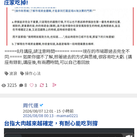
庄家吃掉!
=====8月講座,請注意時間====== =====現在的市場跟過去完全不
同.===== 如果你還不了解,照著過去的方式與思維,很容易吃大虧. (講
座有錄影,講座後,有兩週時間,可以自己看回放
波浪
操作心法
3215
8
1
周代運
2026/08/07 12:01 -
15 小時前
2026/08/08 00:13 - maimai0221
台指大肉越來越確定，有耐心能吃到撐