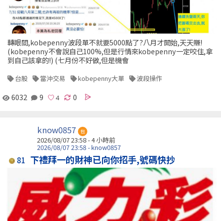
轉眼間,kobepenny波段單不就要5000點了?八月才開始,天天賺!
(kobepenny不會說自己100%,但是行情來kobepenny一定咬住,拿
到自己該拿的!) (七月份不好做,但是機會
台股
當沖交易
kobepenny大單
波段操作
6032
9
0
know0857
包
2026/08/07 23:58 -
4 小時前
2026/08/07 23:58 - know0857
下禮拜一的財神已向你招手,號碼快抄
81