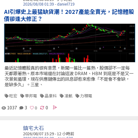
2026/08/08 01:39 - daniel719
AI引爆史上最猛缺貨潮！2027產能全賣光，記憶體股
價卻逢大修正？
最近記憶體股真的很有意思，新聞一篇比一篇熱，股價卻不一定每
天都跟著熱。原本市場還在討論這波 DRAM、HBM 到底是不是又一
次景氣循環，現在供應鏈傳出的訊息卻愈來愈像「不是會不會缺，
是缺多久」。三星、
旺宏
華邦電
晶豪科
凌航
力積電
1037
3
0
鎮宅大石
2026/08/07 15:29 -
12 小時前