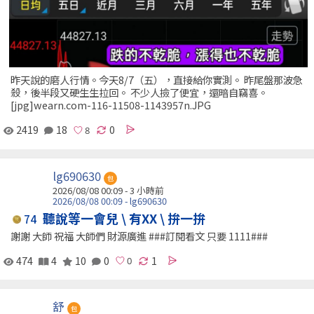
昨天說的磨人行情。今天8/7（五），直接給你實測。 昨尾盤那波急
殺，後半段又硬生生拉回。 不少人撿了便宜，還暗自竊喜。
[jpg]wearn.com-116-11508-1143957n.JPG
2419
18
0
lg690630
包
2026/08/08 00:09 -
3 小時前
2026/08/08 00:09 - lg690630
聽說等一會兒 \ 有XX \ 拚一拚
74
謝謝 大師 祝福 大師們 財源廣進 ###訂閱看文 只要 1111###
474
4
10
0
1
舒
包