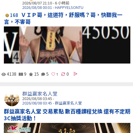
2026/08/07 21:10 -
6 小時前
2026/08/08 00:01 - HAPPYELSONTU
ＶＩＰ哥，這道符，舒服嗎？哥，快聽我一
168
言，不害哥
4138
9
15
5
0
群益贏家名人堂
2026/08/08 03:45 -
2026/08/08 03:45 - 群益贏家名人堂
群益贏家名人堂 交易累點 數百種課程兌換 還有不定期
3C抽獎活動！