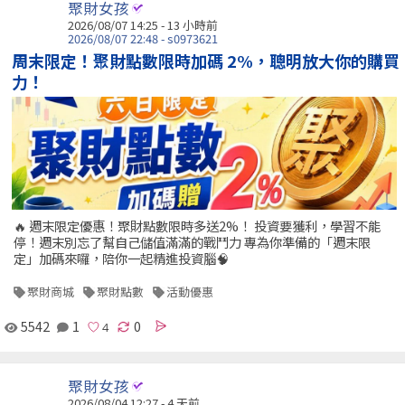
聚財女孩
2026/08/07 14:25 -
13 小時前
2026/08/07 22:48 - s0973621
周末限定！聚財點數限時加碼 2%，聰明放大你的購買
力！
🔥 週末限定優惠！聚財點數限時多送2%！ 投資要獲利，學習不能
停！週末別忘了幫自己儲值滿滿的戰鬥力 專為你準備的「週末限
定」加碼來囉，陪你一起精進投資腦🧠
聚財商城
聚財點數
活動優惠
5542
1
0
聚財女孩
2026/08/04 12:27 - 4 天前