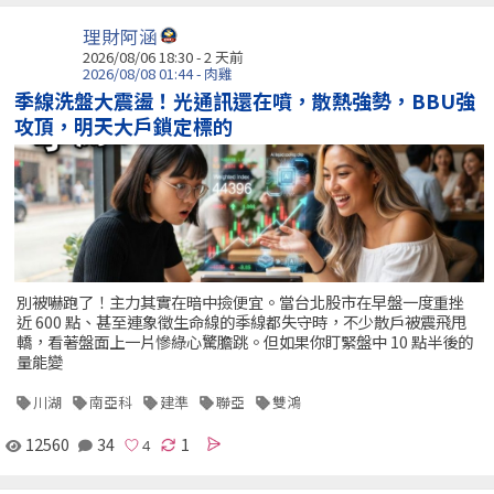
理財阿涵
2026/08/06 18:30 - 2 天前
2026/08/08 01:44 - 肉雞
季線洗盤大震盪！光通訊還在噴，散熱強勢，BBU強
攻頂，明天大戶鎖定標的
別被嚇跑了！主力其實在暗中撿便宜。當台北股市在早盤一度重挫
近 600 點、甚至連象徵生命線的季線都失守時，不少散戶被震飛甩
轎，看著盤面上一片慘綠心驚膽跳。但如果你盯緊盤中 10 點半後的
量能變
川湖
南亞科
建準
聯亞
雙鴻
12560
34
1