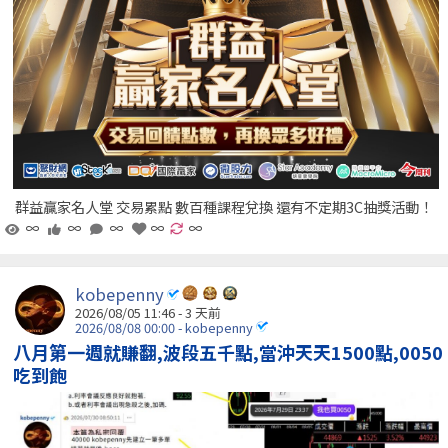
群益贏家名人堂 交易累點 數百種課程兌換 還有不定期3C抽獎活動！
∞
∞
∞
∞
∞
kobepenny
2026/08/05 11:46 - 3 天前
2026/08/08 00:00 - kobepenny
八月第一週就賺翻,波段五千點,當沖天天1500點,0050
吃到飽