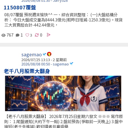
2026/08/08 01:30 - Jarry528
1150807覆盤
08/07覆盤 預祝週末愉快^^ 一、綜合資訊整理： (一)大盤結構分
析： 今日大盤成交量為8444.3億元(較昨日增減-1250.3億元)。現貨
三大買賣超合計-442.44億元，
767
1
0
sagemao
2026/07/25 13:13 - 2 星期前
2026/08/08 00:50 - sagemao
老千八月股票大翻身
【老千八月股票大翻身】 2026年7月25日星期六發文 ※※※ 寫作原
則： 1.尾盤通知(大約下午一點) 2.盤前預告(爭取前一天晚上) 3.盤中
搶短(老千先進場) 歡迎讀者共襄盛舉