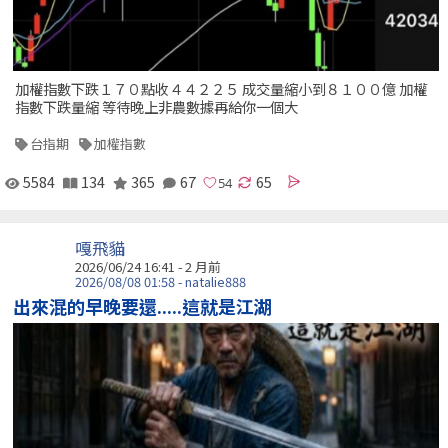
加權指數下跌１７０點收４４２２５ 成交量縮小到８１００億 加權
指數下跌量縮 等待晚上非農數據再給你一個大
台指期
加權指數
5584
134
365
67
65
嘎飛貓
2026/06/24 16:41 - 2 月前
2026/08/08 01:58 - natalie888
出來混的早晚要還.....這就是江湖