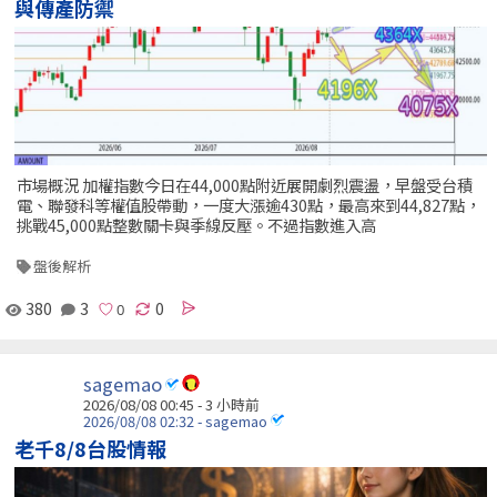
與傳產防禦
市場概況 加權指數今日在44,000點附近展開劇烈震盪，早盤受台積
電、聯發科等權值股帶動，一度大漲逾430點，最高來到44,827點，
挑戰45,000點整數關卡與季線反壓。不過指數進入高
盤後解析
380
3
0
sagemao
2026/08/08 00:45 -
3 小時前
2026/08/08 02:32 - sagemao
老千8/8台股情報