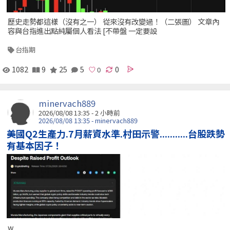
歷史走勢都這樣（沒有之一） 從來沒有改變過！（二張圖） 文章內
容與台指進出點純屬個人看法 [不帶盤 一定要設
台指期
1082
9
25
5
0
minervach889
2026/08/08 13:35 -
2 小時前
2026/08/08 13:35 - minervach889
美國Q2生產力.7月薪資水準.村田示警...........台股跌勢
有基本因子！
w