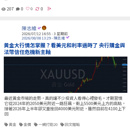
207
0
0
陳志維
2026/07/12 16:55 - 3 星期前
2026/08/08 13:29 - 陳志維
黃金大行情怎掌握？看美元和利率過時了 央行購金與
法幣信任危機新主軸
最近黃金市場的走勢，真的讓不少投資人看得心裡發毛。才剛習慣
它從2024年的2050美元附近一路狂飆，衝上5500美元上方的高點，
接著2026年上半年卻又重挫回4000美元附近，雖然目前在4100上下
回
黃金
金價
一網打勁20
回文贈點