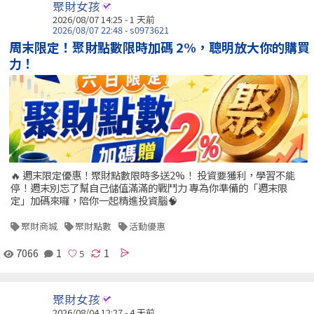
聚財女孩
2026/08/07 14:25 - 1 天前
2026/08/07 22:48 - s0973621
周末限定！聚財點數限時加碼 2%，聰明放大你的購買
力！
🔥 週末限定優惠！聚財點數限時多送2%！ 投資要獲利，學習不能
停！週末別忘了幫自己儲值滿滿的戰鬥力 專為你準備的「週末限
定」加碼來囉，陪你一起精進投資腦🧠
聚財商城
聚財點數
活動優惠
7066
1
1
聚財女孩
2026/08/04 12:27 - 4 天前