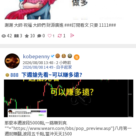
謝謝 大師 祝福 大師們 財源廣進 ###訂閱看文 只要 1111###
42
3
10
0
1
kobepenny
包
2026/08/08 13:48 -
2 小時前
2026/08/08 14:49 - 白手起家
下週搶先看~可以賺多遠?
888
那麼本週波段5000點,一路賺到爽.
""="https://www.wearn.com/bbs/pop_preview.asp"]八月第一
週就賺翻,波段五千點,當沖天天1500