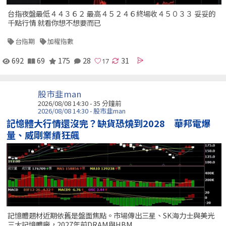
台指夜盤最低４４３６２ 最高４５２４６終場收４５０３３ 妥妥的
千點行情 就看你想不想要而已
台指期
加權指數
692
69
175
28
31
股市韭man
2026/08/08 14:30 -
35 分鐘前
2026/08/08 14:30 - 股市韭man
記憶體大行情還沒完？缺貨恐燒到2028 華邦電爆
量、威剛業績狂飆
記憶體題材近期依舊是盤面焦點。市場傳出三星、SK海力士與美光
三大記憶體廠，2027年前DRAM與HBM