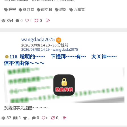
旺宏
華邦電
南亞科
威剛
力積電
354
0
0
wangdada2075
包
2026/08/08 14:29 -
36 分鐘前
2026/08/08 14:29 - wangdada2075
嗆明的～～ 下禮拜～～有～ 大Ｘ神～～
116
信不信由你～～～
別說沒事先提醒～～～～
82
3
-
0
0