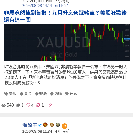
2026/08/08 13:00 -
2 小時前
2026/08/08 14:14 - ert1024
非農竟然掉到負數！九月升息急踩煞車？美股狂歡後
還有這一關
昨晚台北時間八點半，美國7月非農就業報告一公布，市場第一眼大
概都愣了一下，原本華爾街等的是增加8萬人，結果答案竟然是減少
2.3萬人！在「壞消息就是好消息」的共識之下，資金反而快速往科
技股與成長股衝，S
美股
黃金
非農
通膨
升息
540
1
1
海龍王
包
2026/08/08 11:34 -
4 小時前