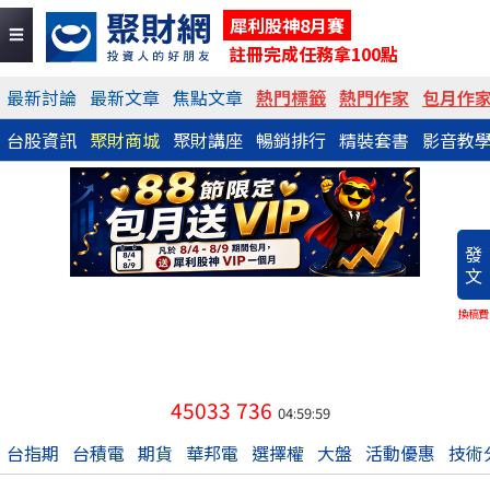
犀利股神8月賽
註冊完成任務拿100點
最新討論
最新文章
焦點文章
熱門標籤
熱門作家
包月作
台股資訊
聚財商城
聚財講座
暢銷排行
精裝套書
影音教
發
文
換稿費
45033
736
04:59:59
台指期
台積電
期貨
華邦電
選擇權
大盤
活動優惠
技術