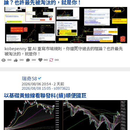
論？也許最先被淘汰的，就是你！
kobepenny 當 AI 重寫市場規則，你還死守過去的理論？也許最先
被淘汰的，就是你！
∞
∞
∞
∞
∞
瑞奇58
2026/08/06 20:54 - 2 天前
2026/08/08 15:05 - s0973621
以基礎黃鯨線看聯發科(續)順便國巨