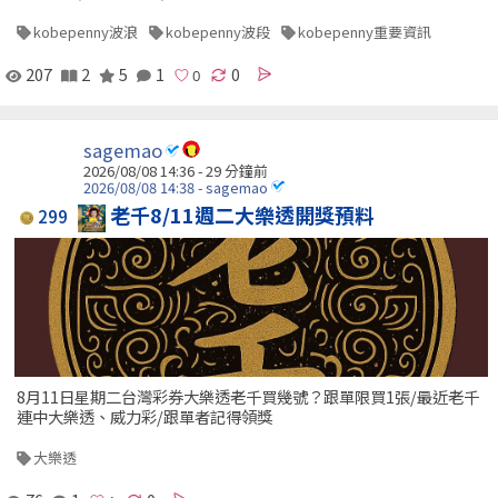
kobepenny波浪
kobepenny波段
kobepenny重要資訊
207
2
5
1
0
sagemao
2026/08/08 14:36 -
29 分鐘前
2026/08/08 14:38 - sagemao
老千8/11週二大樂透開獎預料
299
8月11日星期二台灣彩券大樂透老千買幾號？跟單限買1張/最近老千
連中大樂透、威力彩/跟單者記得領獎
大樂透