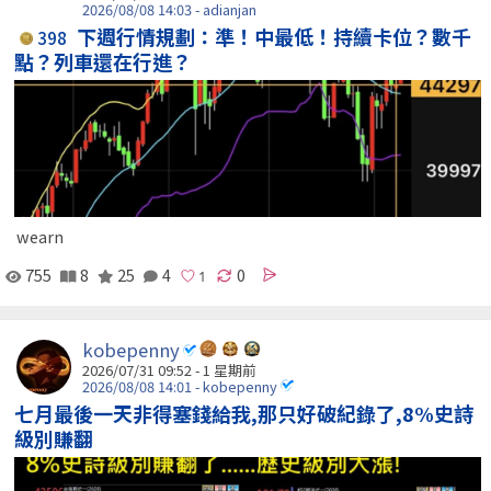
2026/08/08 14:03 - adianjan
下週行情規劃：準！中最低！持續卡位？數千
398
點？列車還在行進？
wearn
755
8
25
4
0
kobepenny
2026/07/31 09:52 - 1 星期前
2026/08/08 14:01 - kobepenny
七月最後一天非得塞錢給我,那只好破紀錄了,8%史詩
級別賺翻