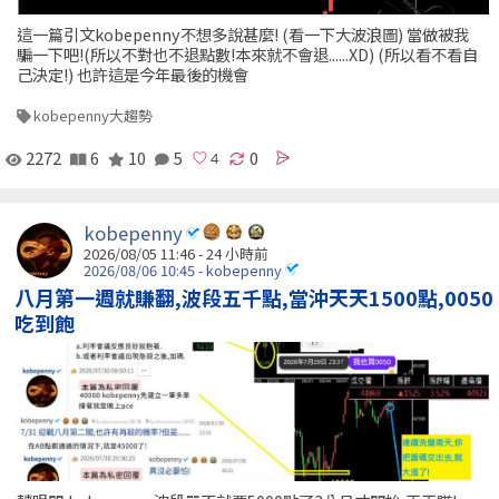
這一篇引文kobepenny不想多說甚麼! (看一下大波浪圖) 當做被我
騙一下吧!(所以不對也不退點數!本來就不會退......XD) (所以看不看自
己決定!) 也許這是今年最後的機會
kobepenny大趨勢
2272
6
10
5
0
kobepenny
2026/08/05 11:46 -
24 小時前
2026/08/06 10:45 - kobepenny
八月第一週就賺翻,波段五千點,當沖天天1500點,0050
吃到飽