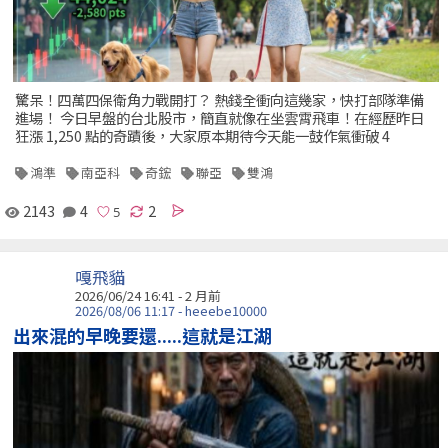
驚呆！四萬四保衛角力戰開打？ 熱錢全衝向這幾家，快打部隊準備
進場！ 今日早盤的台北股市，簡直就像在坐雲霄飛車！在經歷昨日
狂漲 1,250 點的奇蹟後，大家原本期待今天能一鼓作氣衝破 4
鴻準
南亞科
奇鋐
聯亞
雙鴻
2143
4
2
嘎飛貓
2026/06/24 16:41 - 2 月前
2026/08/06 11:17 - heeebe10000
出來混的早晚要還.....這就是江湖