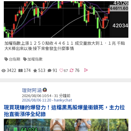
加權指數上漲１２５０點收４４６１１ 成交量放大到１．１兆 千點
大K棒出來以後 接下來會發生什麼事情
台指期
加權指數
3422
174
513
91
76
理財阿涵
2026/08/06 10:54 -
31 分鐘前
2026/08/06 11:20 - hankychat
現買現賺的爆發力！這檔黑馬股爆量衝鎖死，主力拉
抬直衝漲停全紀錄