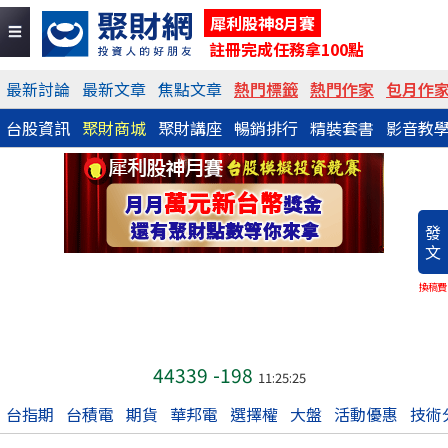
犀利股神8月賽
註冊完成任務拿100點
最新討論
最新文章
焦點文章
熱門標籤
熱門作家
包月作
台股資訊
聚財商城
聚財講座
暢銷排行
精裝套書
影音教
發
文
換稿費
44339
-198
11:25:25
台指期
台積電
期貨
華邦電
選擇權
大盤
活動優惠
技術