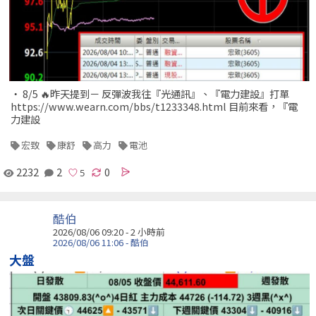
‧ 8/5 🔥昨天提到－ 反彈波我往『光通訊』、『電力建設』打單
https://www.wearn.com/bbs/t1233348.html 目前來看，『電
力建設
宏致
康舒
高力
電池
2232
2
0
酷伯
2026/08/06 09:20 -
2 小時前
2026/08/06 11:06 - 酷伯
大盤