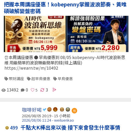
把握本周講座優惠！kobepenny掌握波浪節奏、黃唯
碩破解變盤密碼
⏰本周講座優惠 ● 早鳥優惠到 08/05 kobepenny-AI時代波浪新思
維 用最簡單的波浪賺最簡單的錢(線上講座)
https://wearn.tw/m/10492
聚財講座
超早鳥優惠
早鳥優惠
13492
0
3
咖啡好喝
包
2026/08/05 20:19 -
15 小時前
2026/08/06 11:24 - weiluenkao
千點大K棒出來以後 接下來會發生什麼事情
499