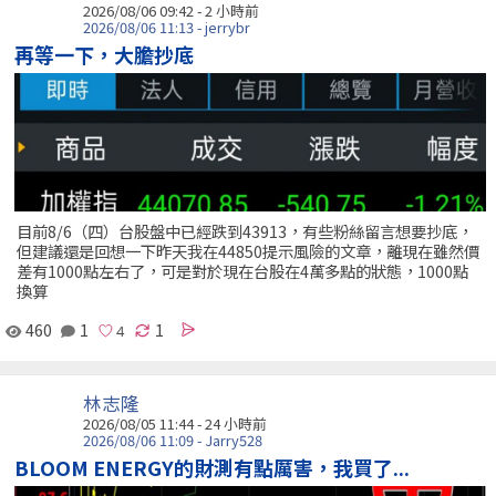
2026/08/06 09:42 -
2 小時前
2026/08/06 11:13 - jerrybr
再等一下，大膽抄底
目前8/6（四）台股盤中已經跌到43913，有些粉絲留言想要抄底，
但建議還是回想一下昨天我在44850提示風險的文章，離現在雖然價
差有1000點左右了，可是對於現在台股在4萬多點的狀態，1000點
換算
460
1
1
林志隆
2026/08/05 11:44 -
24 小時前
2026/08/06 11:09 - Jarry528
BLOOM ENERGY的財測有點厲害，我買了...