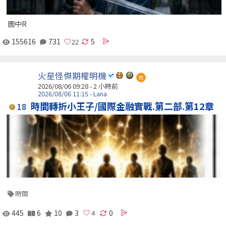
圖中R
155616
731
5
火星怪傑期權明機
包
2026/08/06 09:28 -
2 小時前
2026/08/06 11:15 - Lana
時間轉折小王子/國際金融實戰.第二部.第12章
18
時間
445
6
10
3
0