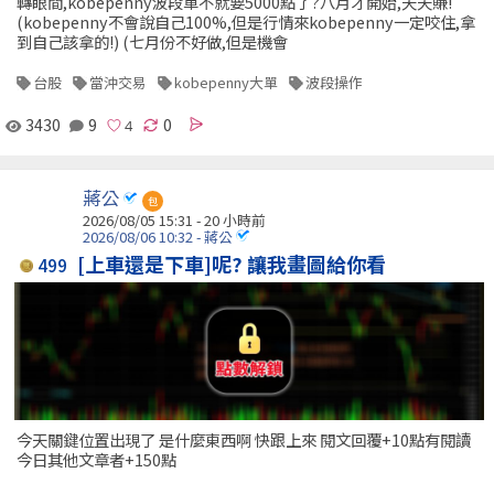
轉眼間,kobepenny波段單不就要5000點了?八月才開始,天天賺!
(kobepenny不會說自己100%,但是行情來kobepenny一定咬住,拿
到自己該拿的!) (七月份不好做,但是機會
台股
當沖交易
kobepenny大單
波段操作
3430
9
0
蔣公
包
2026/08/05 15:31 -
20 小時前
2026/08/06 10:32 - 蔣公
[上車還是下車]呢? 讓我畫圖給你看
499
今天關鍵位置出現了 是什麼東西啊 快跟上來 閱文回覆+10點有閱讀
今日其他文章者+150點