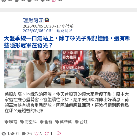
理財阿涵
2026/08/05 18:30 -
17 小時前
2026/08/06 10:54 - 理財阿涵
大盤季線一口氣站上，除了矽光子跟記憶體，還有哪
些隱形冠軍在發光？
美股創高、地緣政治降溫，今天台股真的讓大家看傻了眼！原本大
家還在擔心盤勢會不會繼續往下探，結果美伊談判傳出好消息，荷
姆茲海峽有機會重新開放，國際油價應聲回落，這波行情到底看點
在哪？是短暫的反彈
聯電
南亞科
全新
藥華藥
台虹
15801
26
1