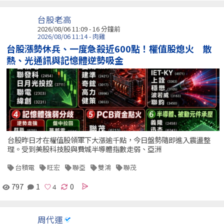
台股老高
2026/08/06 11:09 -
16 分鐘前
2026/08/06 11:14 - 肉雞
台股漲勢休兵、一度急殺近600點！權值股熄火 散
熱、光通訊與記憶體逆勢吸金
台股昨日才在權值股領軍下大漲逾千點，今日盤勢隨即進入震盪整
理。受到美股科技股與費城半導體指數走弱、亞洲
台積電
旺宏
聯亞
雙鴻
聯茂
797
1
0
周代運