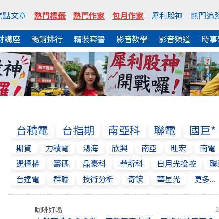
焦點文章
熱門標籤
熱門作家
包月作家
犀利股神
熱門追
財講座
暢銷排行
精裝套書
影音教學
影音頻道
時事
台積電
台指期
南亞科
聯電
國巨*
期貨
力積電
鴻海
欣興
南亞
旺宏
南電
選擇權
籌碼
晶豪科
華新科
日月光投控
聯
台達電
群聯
技術分析
奇鋐
華星光
更多...
咖啡好喝
2