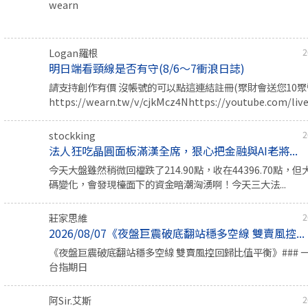
wearn
Logan羅根
2
明日端看頸線是否有守(8/6～7衝浪日誌)
請支持創作有價 沒帳號的可以點這連結註冊(聚財會送您10聚幣
https://wearn.tw/v/cjkMcz4Nhttps://youtube.com/live/
stockking
2
法人狂吃晶圓面板滿漢全席，狠心把金融與AI老將...
今天大盤雖然稍微回檔跌了214.90點，收在44396.70點，
碼變化，會發現檯面下的資金暗潮洶湧啊！今天三大法...
莊家思維
2
2026/08/07《夜盤巨震破底翻站穩多空線 雙賣風控...
《夜盤巨震破底翻站穩多空線 雙賣風控回歸比值平衡》### 
台指期日
阿Sir.艾斯
2