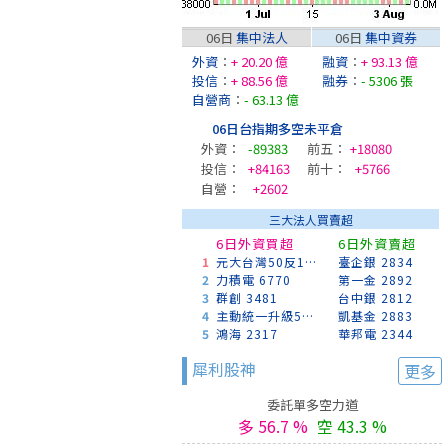
06日
集中法人
06日
集中資券
外資
：
+ 20.20 億
融資
：
+ 93.13 億
投信
：
+ 88.56 億
融券
：
- 5306 張
自營商
：
- 63.13 億
06日台指期多空未平倉
外資：
-89383
前五：
+18080
投信：
+84163
前十：
+5766
自營：
+2602
三大法人買賣超
6日外資買超
6日外資賣超
1
元大台灣50反1 00632R
臺企銀 2834
2
力積電 6770
第一金 2892
3
群創 3481
台中銀 2812
4
主動統一升級50 00403A
凱基金 2883
5
鴻海 2317
華邦電 2344
犀利股神
更多
委託單多空力道
多 56.7 %
空 43.3 %