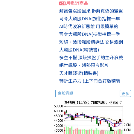
月暢銷商品
解讀強弱股因果 拆解真偽的變盤
司令大飆股DNA(技術指標一年
AI時代波浪新思維 用最簡單的
司令大飆股DNA(技術指標一季
短線、波段飆股精選法 交易濾網
大飆股DNA(精裝書)
多空不懼 頂級操盤手的主升浪戰
絕世飆股、趨勢預言影片
天才賺錢術(精裝書)
轉折生命力 (上下冊合訂版精裝
台股資訊
更多