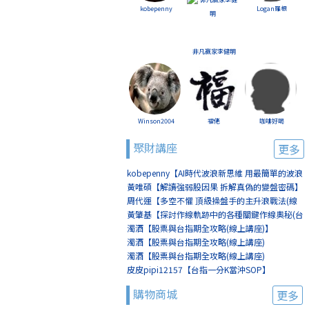
kobepenny
Logan羅根
非凡贏家李健明
Winson2004
福佬
咖啡好喝
聚財講座
更多
kobepenny【AI時代波浪新思維 用最簡單的波浪
賺最簡單的錢(線上講座)】
黃唯碩【解讀強弱股因果 拆解真偽的變盤密碼】
周代運【多空不懼 頂級操盤手的主升浪戰法(線
上講座)】
黃肇基【探討作線軌跡中的各種關鍵作線奧秘(台
北)】
濁酒【股票與台指期全攻略(線上講座)】
濁酒【股票與台指期全攻略(線上講座)
(8/2+8/9)】
濁酒【股票與台指期全攻略(線上講座)
(8/16+8/23)】
皮皮pipi12157【台指一分K當沖SOP】
購物商城
更多