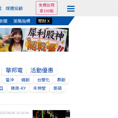
免費註冊
蹤
媒體投顧
拿100點
新聞
策略指標
聚財Ｘ
華邦電
活動優惠
當沖
緯創
台塑化
群創
亞
臻鼎-KY
禾伸堂
景碩
026/08/06 16:16:04