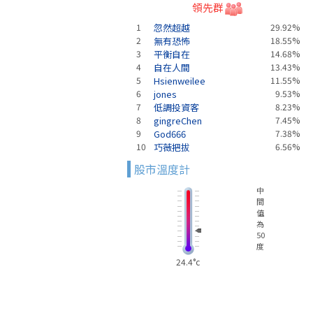
領先群
1
忽然超越
29.92%
2
無有恐怖
18.55%
3
平衡自在
14.68%
4
自在人間
13.43%
5
Hsienweilee
11.55%
6
jones
9.53%
7
低調投資客
8.23%
8
gingreChen
7.45%
9
God666
7.38%
10
巧薇把拔
6.56%
股市溫度計
中
間
值
為
50
度
24.4°c