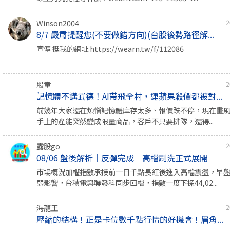
Winson2004
2
8/7 嚴肅提醒您(不要做錯方向)(台股後勢路徑解...
宣傳 挺我的網址 https://wearn.tw/f/112086
股童
2
記憶體不講武德！AI帶飛全村，連蘋果殺價都被對...
前幾年大家還在煩惱記憶體庫存太多、報價跌不停，現在畫
手上的產能突然變成限量商品，客戶不只要排隊，還得...
露股go
2
08/06 盤後解析｜反彈完成 高檔刷洗正式展開
市場概況加權指數承接前一日千點長紅後進入高檔震盪，早
弱影響，台積電與聯發科同步回檔，指數一度下探44,02...
海龍王
2
壓縮的結構！正是卡位數千點行情的好機會！眉角...