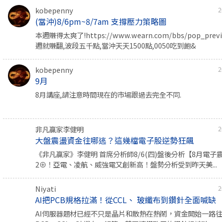
kobepenny
2
(當沖)8/6pm~8/7am 支撐壓力策略圖
本週賺得太爽了!https://www.wearn.com/bbs/pop_prev
週就賺翻,波段五千點,當沖天天1500點,0050吃到飽&
kobepenny
2
9月
8月講座,請注意時間現在的市場跟過去完全不同.
非凡贏家李健明
2
大盤震盪資金往哪逃？這幾檔電子股逆勢狂飆
《非凡贏家》李健明 首席分析師8/6(四)盤後分析【8月電子震
2⊕！亞電、凌航、威強電又創新高！盤勢分析受到昨天美...
Niyati
2
AI把PCB規格拉滿！從CCL、 玻纖布到鑽針全面喊缺
AI伺服器題材已經不只是晶片和散熱在熱鬧，資金開始一路