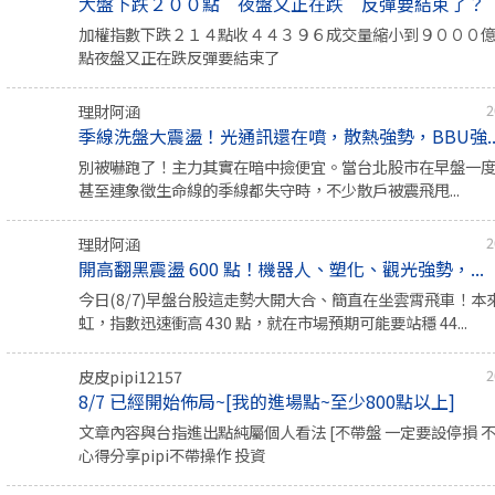
大盤下跌２００點 夜盤又正在跌 反彈要結束了？
加權指數下跌２１４點收４４３９６成交量縮小到９０００
點夜盤又正在跌反彈要結束了
理財阿涵
2
季線洗盤大震盪！光通訊還在噴，散熱強勢，BBU強..
別被嚇跑了！主力其實在暗中撿便宜。當台北股市在早盤一度重挫
甚至連象徵生命線的季線都失守時，不少散戶被震飛甩...
理財阿涵
2
開高翻黑震盪 600 點！機器人、塑化、觀光強勢，...
今日(8/7)早盤台股這走勢大開大合、簡直在坐雲霄飛車！本
虹，指數迅速衝高 430 點，就在市場預期可能要站穩 44...
皮皮pipi12157
2
8/7 已經開始佈局~[我的進場點~至少800點以上]
文章內容與台指進出點純屬個人看法 [不帶盤 一定要設停損 
心得分享pipi不帶操作 投資