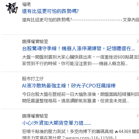
福佬
2
還有比這更可怕的跌勢嗎?
還有比這更可怕的跌勢嗎?---------------------------文章內
選擇權實驗室
2
台股驚魂守季線！機器人漲停潮爆發，記憶體還在...
大盤一開盤就震到大家心臟快跳出來，一度重挫近600點甚
家慌到不行的時候，你可能沒注意到——機器人概念股...
股市打工仔
2
AI液冷散熱最強主線！矽光子CPO狂飆接棒
今日台股大盤在歷經前一日大幅急漲後，開盤面臨短線獲利
開低震盪整理格局。逢高調節氣氛雖濃，但資金未見退...
選擇權實驗室
2
小心!外資加大期貨空單力道......
狂噴千點後的壓力測試！多空肉搏下的籌碼真相 🔥44369 
頭主力究竟在等什麼？wearn.com-116-11508-1...