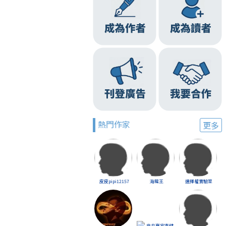
熱門作家
更多
皮皮pipi12157
海龍王
選擇權實驗室