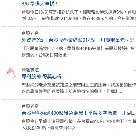
8/6 準備大車拼！
台股今日(8/6)算是相對抗跌了，相較韓股續跌逼近5%，台
到-0.5%，最後指數-214.90點、收在44396.70點；今日靠鴻海
台股老高
2
外資連2買！台股收盤量縮跌214點 川湖衝萬元、記..
【台股量縮拉回214點，季線與44K仍守穩】美股科技股回
步走弱，台股6日開低後一
殺龍求道
2
犀利股神 得獎心得
聚財網的老骨灰應該知道之前聚財股王的比賽，我擅長的操
以烏龜慢慢爬的速度追上所有跑得快的兔子。但犀利...
台股老高
2
台股早盤漲逾400點後急翻黑！季線多空激戰 川湖...
台股今日早盤上演震盪行情，在台積電ADR走揚帶動下，加
大漲逾400點，最高來到44,8