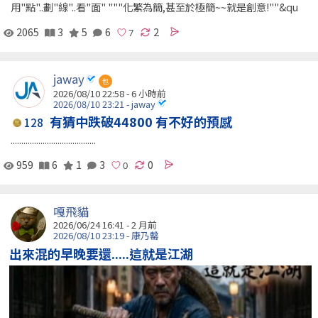
用"點"..劃"線"..看"面" """化繁為簡,甚至於極簡~~就是創意!""&qu
2065
3
5
6
2
jaway
包
2026/08/10 22:58 -
6 小時前
2026/08/10 23:21 - jaway
有猜中跌破44800 有不好的預感
128
........................................
959
6
1
3
0
嘎飛貓
2026/06/24 16:41 - 2 月前
2026/08/10 23:19 - 康乃罄
出來混的早晚要還.....這就是江湖