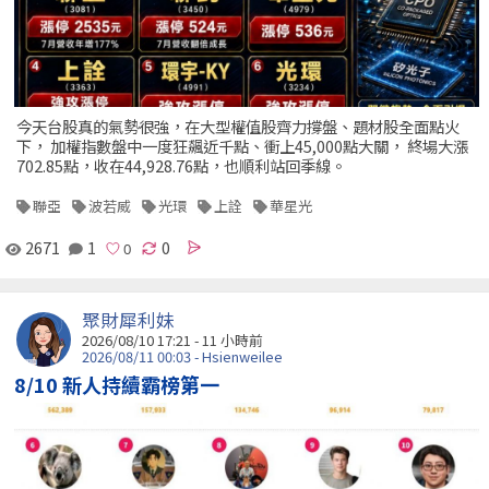
今天台股真的氣勢很強，在大型權值股齊力撐盤、題材股全面點火
下， 加權指數盤中一度狂飆近千點、衝上45,000點大關， 終場大漲
702.85點，收在44,928.76點，也順利站回季線。
聯亞
波若威
光環
上詮
華星光
2671
1
0
聚財犀利妹
2026/08/10 17:21 -
11 小時前
2026/08/11 00:03 - Hsienweilee
8/10 新人持續霸榜第一