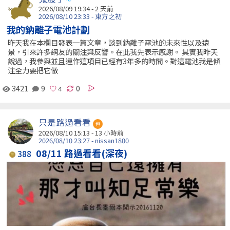
2026/08/09 19:34 - 2 天前
2026/08/10 23:33 - 東方之初
我的鈉離子電池計劃
昨天我在本欄目發表一篇文章，談到鈉離子電池的未來性以及遠
景，引來許多網友的關注與反響。在此我先表示感謝。 其實我昨天
說過，我參與並且運作這項目已經有3年多的時間。對這電池我是傾
注全力要把它做
3421
9
0
只是路過看看
包
2026/08/10 15:13 -
13 小時前
2026/08/10 23:27 - nissan1800
08/11 路過看看(深夜)
388