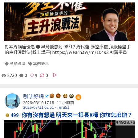
⏰本周講座優惠 ● 早鳥優惠到 08/12 周代運-多空不懼 頂級操盤手
的主升浪戰法(線上講座) https://wearn.tw/m/10493 📢舊學員
早鳥優惠
本週優惠
2230
0
0
咖啡好喝
包
2026/08/10 17:18 -
11 小時前
2026/08/11 02:51 - Teru51
你有沒有想過 明天來一根長X棒 你該怎麼辦？
499