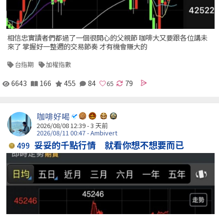
相信忠實讀者們都過了一個很開心的父親節 咖啡大又要跟各位講未
來了 掌握好一整週的交易節奏 才有機會賺大的
台指期
加權指數
6643
166
455
84
79
咖啡好喝
2026/08/08 12:39 - 3 天前
2026/08/11 00:47 - Ambivert
妥妥的千點行情 就看你想不想要而已
499