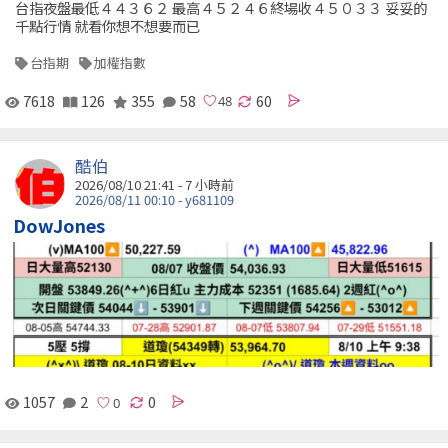
台指夜盤最低４４３６２ 最高４５２４６終場收４５０３３ 妥妥的
千點行情 就看你想不想要而已
台指期
加權指數
7618
126
355
58
60
酷伯
2026/08/10 21:41 -
7 小時前
2026/08/11 00:10 - y681109
DowJones
1057
2
0