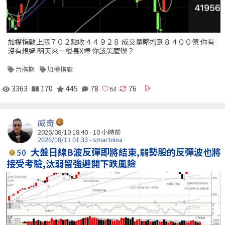
加權指數上漲７０２點收４４９２８ 成交量略增到８４００億 你有
沒有想過 明天來一根長X棒 你該怎麼辦？
台指期
加權指數
3363
170
445
78
76
威奇
2026/08/10 18:40 -
10 小時前
2026/08/11 01:33 - smartnina
大盤日線B波反彈即將結束,弱勢股的反彈波也將
50
接受考驗,汰弱留強避開下跌風險