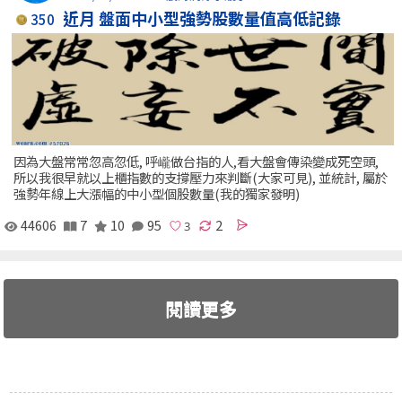
近月 盤面中小型強勢股數量值高低記錄
350
因為大盤常常忽高忽低, 呼巄做台指的人,看大盤會傳染變成死空頭,
所以我很早就以上櫃指數的支撐壓力來判斷(大家可見), 並統計, 屬於
強勢年線上大漲幅的中小型個股數量(我的獨家發明)
44606
7
10
95
2
閱讀更多