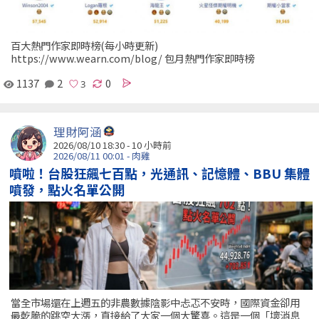
百大熱門作家即時榜(每小時更新)
https://www.wearn.com/blog/ 包月熱門作家即時榜
1137
2
0
理財阿涵
2026/08/10 18:30 -
10 小時前
2026/08/11 00:01 - 肉雞
噴啦！台股狂飆七百點，光通訊、記憶體、BBU 集體
噴發，點火名單公開
當全市場還在上週五的非農數據陰影中忐忑不安時，國際資金卻用
最乾脆的跳空大漲，直接給了大家一個大驚喜。這是一個「壞消息