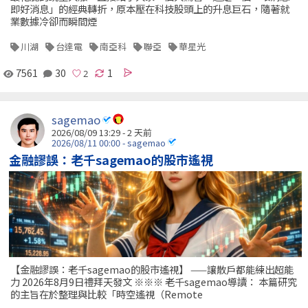
即好消息」的經典轉折，原本壓在科技股頭上的升息巨石，隨著就
業數據冷卻而瞬間煙
川湖
台達電
南亞科
聯亞
華星光
7561
30
1
sagemao
2026/08/09 13:29 - 2 天前
2026/08/11 00:00 - sagemao
金融謬誤：老千sagemao的股市遙視
【金融謬誤：老千sagemao的股市遙視】 ——讓散戶都能練出超能
力 2026年8月9日禮拜天發文 ※※※ 老千sagemao導讀： 本篇研究
的主旨在於整理與比較「時空遙視（Remote