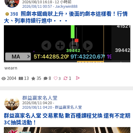
2026/08/10 16:18 -
12 小時前
2026/08/11 00:57 - Jackywin888
照劇本鋸齒狀上升，後面的劇本這樣看！行情
398
大、列車持續行進中···
wearn
2004
13
35
8
1
群益贏家名人堂
2026/08/11 04:20 -
2026/08/11 04:20 - 群益贏家名人堂
群益贏家名人堂 交易累點 數百種課程兌換 還有不定期
3C抽獎活動！