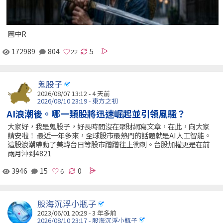
圖中R
172989
804
5
鬼股子
2026/08/07 13:12 - 4 天前
2026/08/10 23:19 - 東方之初
AI浪潮後。哪一類股將迅速崛起並引領風騷？
大家好，我是鬼股子，好長時間沒在聚財網寫文章，在此，向大家
請安啦！ 最近一年多來，全球股市最熱門的話題就是AI人工智能。
這股浪潮帶動了美韓台日等股市蹭蹭往上衝刺。台股加權更是在前
兩月沖到4821
3946
15
0
股海沉浮小瓶子
2023/06/01 20:29 - 3 年多前
2026/08/10 23:17 - 股海沉浮小瓶子