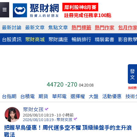
犀利股神8月賽
註冊完成任務拿100點
最新討論
最新文章
焦點文章
熱門標籤
熱門作家
包月作
台股資訊
聚財商城
聚財講座
暢銷排行
精裝套書
影音教
發
文
44720
-270
04:20:08
換稿費
台指期
台積電
期貨
華邦電
選擇權
大盤
活動優惠
技術
聚財女孩
2026/08/10 18:19 -
10 小時前
2026/08/10 18:19 - 聚財女孩
把握早鳥優惠！周代運多空不懼 頂級操盤手的主升浪
戰法