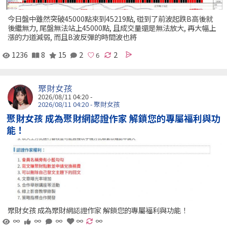
今日盤中雖然突破45000點來到45219點, 碰到了前波起跌B高後就
後繼無力, 尾盤無法站上45000點, 且成交量還是無法放大, 再大幅上
漲的力道減弱, 而且B波反彈的時間波也將
1236
8
15
2
2
聚財女孩
2026/08/11 04:20 -
2026/08/11 04:20 - 聚財女孩
聚財女孩 成為聚財網認證作家 解鎖您的專屬福利與功
能！
聚財女孩 成為聚財網認證作家 解鎖您的專屬福利與功能！
∞
∞
∞
∞
∞