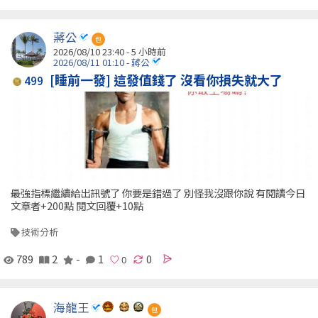
蔣公
包
2026/08/10 23:40 -
5 小時前
2026/08/11 01:10 - 蔣公
[睡前一發] 這發值錢了 沒看你損失就大了
499
最強指標繼續給出訊號了 你要是錯過了 別怪我沒跟你說 有閱讀今日
文章者+200點 閱文回覆+10點
技術分析
789
2
-
1
0
海龍王
包