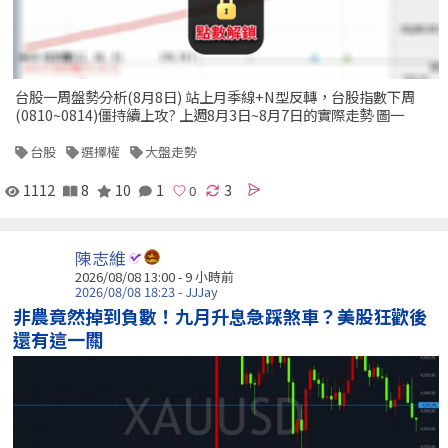
台股一周盤勢分析(8月8日) 站上月季線+N型反轉，台股指數下周
(0810~0814)僵持續上攻? 上週8月3日~8月7日的實際走勢 圖一
台股
選擇權
大盤走勢
1112
8
10
1
3
陳志維
2026/08/08 13:00 -
9 小時前
2026/08/08 18:23 - JJJay
非農竟然掉到負數！九月升息急踩煞車？美股狂歡後
還有這一關