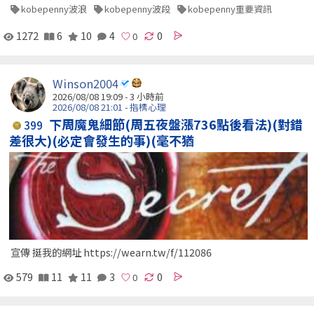
kobepenny波浪
kobepenny波段
kobepenny重要資訊
1272
6
10
4
0
Winson2004
2026/08/08 19:09 -
3 小時前
2026/08/08 21:01 - 指標心理
下周魔鬼細節(周五夜盤漲736點後看法)(對錯
399
差很大)(必定會發生的事)(毫不猶
宣傳 挺我的網址 https://wearn.tw/f/112086
579
11
11
3
0