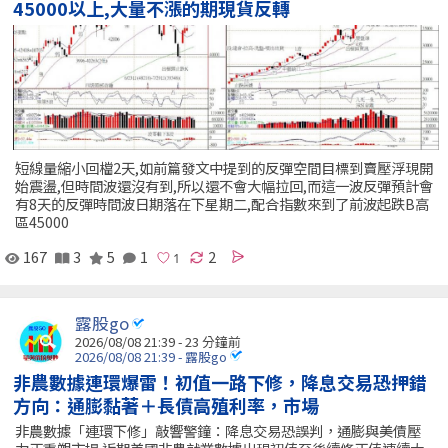
45000以上,大量不漲的期現貨反轉
短線量縮小回檔2天,如前篇發文中提到的反彈空間目標到賣壓浮現開
始震盪,但時間波還沒有到,所以還不會大幅拉回,而這一波反彈預計會
有8天的反彈時間波日期落在下星期二,配合指數來到了前波起跌B高
區45000
167
3
5
1
2
露股go
2026/08/08 21:39 -
23 分鐘前
2026/08/08 21:39 - 露股go
非農數據連環爆雷！初值一路下修，降息交易恐押錯
方向：通膨黏著＋長債高殖利率，市場
非農數據「連環下修」敲響警鐘：降息交易恐誤判，通膨與美債壓