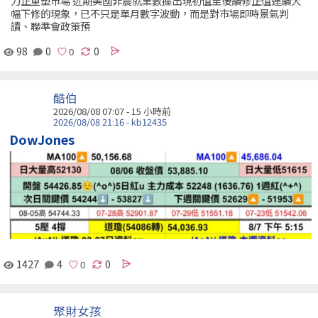
力正重塑市場 近期美國非農就業數據出現初值至後續修正值連續大
幅下修的現象，已不只是單月數字波動，而是對市場即時景氣判
讀、聯準會政策預
98
0
0
酷伯
2026/08/08 07:07 -
15 小時前
2026/08/08 21:16 - kb12435
DowJones
1427
4
0
聚財女孩