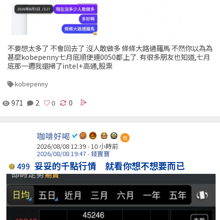
不要想太多了 不會回去了 沒人敢做多 條條大路通羅馬 不然你以為為
甚麼kobepenny七月底順便連0050都上了. 有很多朋友也知道,七月
底那一週我還掃了intel+高通,股票
kobepenny
971
2
0
咖啡好喝
包
2026/08/08 12:39 -
10 小時前
2026/08/08 19:47 - 錢寶寶
妥妥的千點行情 就看你想不想要而已
499