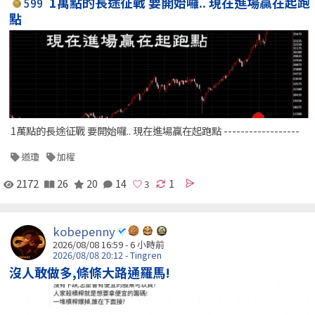
1萬點的長途征戰 要開始囉.. 現在進場贏在起跑
599
點
1萬點的長途征戰 要開始囉.. 現在進場贏在起跑點 ------------------
道瓊
加權
2172
26
20
14
1
kobepenny
2026/08/08 16:59 -
6 小時前
2026/08/08 20:12 - Tingren
沒人敢做多,條條大路通羅馬!