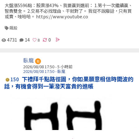
大盤漲5596點：股票漲43%、我要贏到選前： 1.第十一次繼續贏、
智勇雙全。 2.交易不必找理由、干就對了。 我從不說廢話，只有買
或賣、哇哈哈。 https://www.youtube.co
飆股
4731
14
0
臥龍
包
2026/08/08 17:50 -
5 小時前
2026/08/08 17:50 - 臥龍
下禮拜千點路徑圖，你如果願意相信時間波的
150
話，有機會得到一筆潑天富貴的進帳