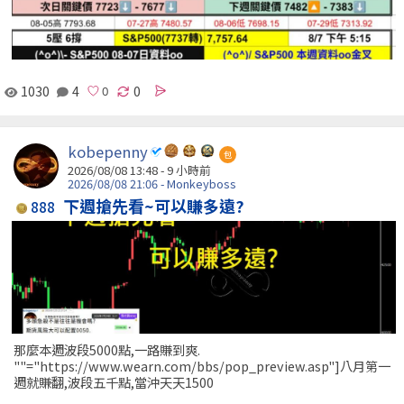
1030
4
0
kobepenny
包
2026/08/08 13:48 -
9 小時前
2026/08/08 21:06 - Monkeyboss
下週搶先看~可以賺多遠?
888
那麼本週波段5000點,一路賺到爽.
""="https://www.wearn.com/bbs/pop_preview.asp"]八月第一
週就賺翻,波段五千點,當沖天天1500