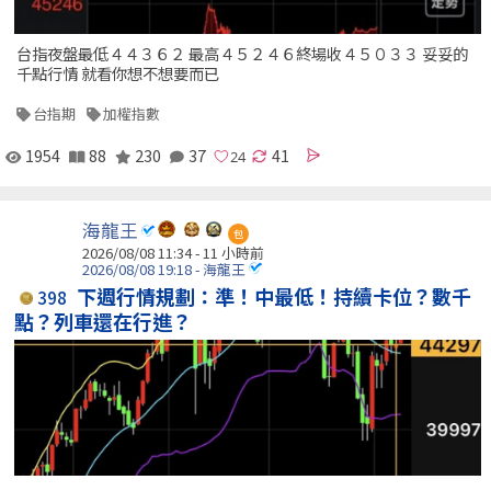
台指夜盤最低４４３６２ 最高４５２４６終場收４５０３３ 妥妥的
千點行情 就看你想不想要而已
台指期
加權指數
1954
88
230
37
41
海龍王
包
2026/08/08 11:34 -
11 小時前
2026/08/08 19:18 - 海龍王
下週行情規劃：準！中最低！持續卡位？數千
398
點？列車還在行進？