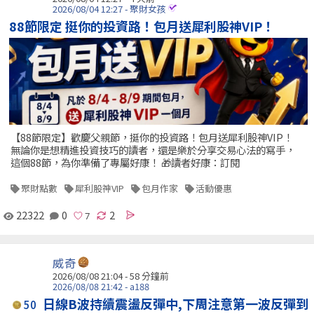
2026/08/04 12:27 - 聚財女孩
88節限定 挺你的投資路！包月送犀利股神VIP！
【88節限定】歡慶父親節，挺你的投資路！包月送犀利股神VIP！
無論你是想精進投資技巧的讀者，還是樂於分享交易心法的寫手，
這個88節，為你準備了專屬好康！ 🎁讀者好康：訂閱
聚財點數
犀利股神VIP
包月作家
活動優惠
22322
0
2
威奇
2026/08/08 21:04 -
58 分鐘前
2026/08/08 21:42 - a188
日線B波持續震盪反彈中,下周注意第一波反彈到
50