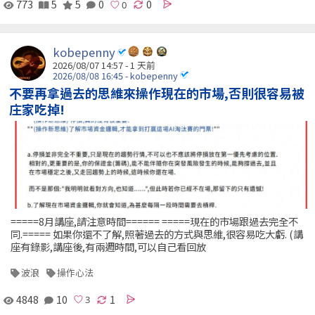
773
5
5
0
0
kobepenny
2026/08/07 14:57 - 1 天前
2026/08/08 16:45 - kobepenny
不要再拿過去的思維來操作現在的市場,否則很容易被
庄家吃掉!
=====8月講座,請注意時間====== =====現在的市場跟過去完全不
同.===== 如果你還不了解,照著過去的方式與思維,很容易吃大虧. (講
座有錄影,講座後,有兩週時間,可以自己看回放
波浪
操作心法
4848
10
1