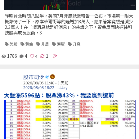
昨晚台北時間八點半，美國7月非農就業報告一公布，市場第一眼大
概都愣了一下，原本華爾街等的是增加8萬人，結果答案竟然是減少
2.3萬人！在「壞消息就是好消息」的共識之下，資金反而快速往科
技股與成長股衝，S
美股
黃金
非農
通膨
升息
1786
4
1
股市司令
2026/08/05 11:48 - 3 天前
2026/08/08 18:22 - JJJay
大盤漲5596點：股票漲43%、我要贏到選前