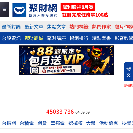
犀利股神8月賽
註冊完成任務拿100點
最新討論
最新文章
焦點文章
熱門標籤
熱門作家
包月作
台股資訊
聚財商城
聚財講座
暢銷排行
精裝套書
影音教
發
文
換稿費
45033
736
04:59:59
台指期
台積電
期貨
華邦電
選擇權
大盤
活動優惠
技術