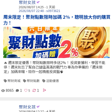
聚財女孩
2026/08/07 14:25 - 1 天前
2026/08/07 22:48 - s0973621
周末限定！聚財點數限時加碼 2%，聰明放大你的購買
力！
🔥 週末限定優惠！聚財點數限時多送2%！ 投資要獲利，學習不能
停！週末別忘了幫自己儲值滿滿的戰鬥力 專為你準備的「週末限
定」加碼來囉，陪你一起精進投資腦🧠
聚財商城
聚財點數
活動優惠
8065
1
1
聚財女孩
2026/08/04 12:27 - 4 天前