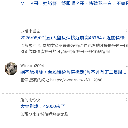
ＶＩＰ哥，這道符，舒服嗎？哥，快聽我一言，不害
期權小當家
2
2026/08/07(五)大盤反彈接近前高45364，近關情怯..
冷靜當沖!!便宜的文章不是最好!適合自己看的才是最好做一個價
持創作有價沒註冊的可以點這個註冊~~多10點喔!ht...
Winson2004
2
絕不能排除，台股後續會這樣走(會不會有第二隻腳...
宣傳 挺我的網址 https://wearn.tw/f/112086
跑的比你快
2
大金剛說：45000來了
如預期來了然後呢漲還是跌