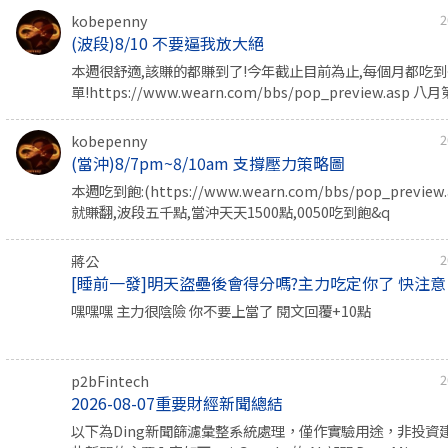
kobepenny
2
(波段)8/10 不要逼我放大絕
本週很舒適,該賺的都賺到了!今年截止目前為止,每個月都吃
單!https://www.wearn.com/bbs/pop_preview.asp 八
kobepenny
2
(當沖)8/7pm~8/10am 支撐壓力策略圖
本週吃到飽:(https://www.wearn.com/bbs/pop_previe
就賺翻,波段五千點,當沖天天1500點,0050吃到飽&q
蔣公
2
[睡前一發]明天盜壘後會得分嗎?主力吃定你了 快注意
嘿嘿嘿 主力很陰險 你不要上當了 閱文回覆+10點
p2bFintech
2
2026-08-07重要財經新聞總結
以下為Ding新聞篩濾彙整系統處理，僅作實驗用途，非投資