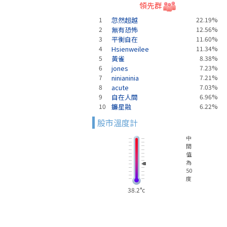
領先群
1
忽然超越
22.19%
2
無有恐怖
12.56%
3
平衡自在
11.60%
4
Hsienweilee
11.34%
5
黃雀
8.38%
6
jones
7.23%
7
ninianinia
7.21%
8
acute
7.03%
9
自在人間
6.96%
10
鐮星融
6.22%
股市溫度計
中
間
值
為
50
度
38.2°c