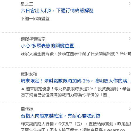
星之王
2
六日會出大利X，下週行情終級解謎
下週一即將變盤
選擇權實驗室
2
小心!多頭表態的關鍵位置 ....
莊家大獲全勝背後，多頭在圖表中藏了什麼關鍵訊號？ 🎯📈昨
聚財女孩
2
周末限定！聚財點數限時加碼 2%，聰明放大你的購...
🔥 週末限定優惠！聚財點數限時多送2%！投資要獲利，學
忘了幫自己儲值滿滿的戰鬥力專為你準備的「週...
周代運
2
台指大肉越來越確定，有耐心能吃到撐
昨天說的磨人行情。今天8/7（五），直接給你實測。昨尾盤
又硬生生拉回。不少人撿了便宜，還暗自竊喜。wearn.co...