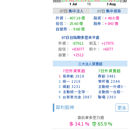
07日
集中法人
07日
集中資券
外資
：
- 407.16 億
融資
：
+ 48.6 億
投信
：
- 25.60 億
融券
：
+ 843 張
自營商
：
- 9.68 億
07日台指期多空未平倉
外資：
-87911
前五：
+17975
投信：
+83077
前十：
+6077
自營：
+2512
三大法人買賣超
7日外資買超
7日外資賣超
1
長榮航 2618
群創 3481
2
統一 1216
華邦電 2344
3
緯創 3231
主動統一升級50 00403A
4
主動統一全球創新 00988A
主動統一台股增長 00981A
5
台新新光金 2887
聯電 2303
犀利股神
更多
委託單多空力道
多 34.1 %
空 65.9 %