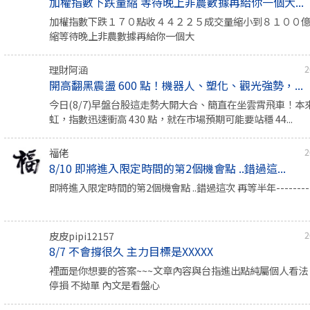
加權指數下跌量縮 等待晚上非農數據再給你一個大...
加權指數下跌１７０點收４４２２５成交量縮小到８１００
縮等待晚上非農數據再給你一個大
理財阿涵
2
開高翻黑震盪 600 點！機器人、塑化、觀光強勢，...
今日(8/7)早盤台股這走勢大開大合、簡直在坐雲霄飛車！本
虹，指數迅速衝高 430 點，就在市場預期可能要站穩 44...
福佬
2
8/10 即將進入限定時間的第2個機會點 ..錯過這...
即將進入限定時間的第2個機會點 ..錯過這次 再等半年-----------
皮皮pipi12157
2
8/7 不會撐很久 主力目標是XXXXX
裡面是你想要的答案~~~文章內容與台指進出點純屬個人看法 
停損 不拗單 內文是看盤心