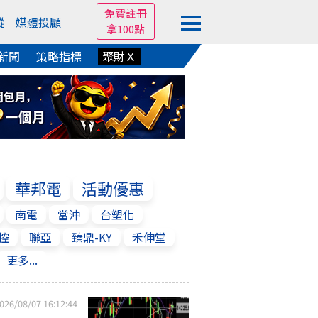
免費註冊
蹤
媒體投顧
拿100點
新聞
策略指標
聚財Ｘ
華邦電
活動優惠
南電
當沖
台塑化
控
聯亞
臻鼎-KY
禾伸堂
更多...
026/08/07 16:12:44