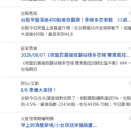
台股老高
2
台股早盤漲逾400點後急翻黑！季線多空激戰 川湖...
台股今日早盤上演震盪行情，在台積電ADR走揚帶動下，加
大漲逾400點，最高來到44,8
莊家思維
2
2026/08/07《夜盤巨震破底翻站穩多空線 雙賣風控...
《夜盤巨震破底翻站穩多空線 雙賣風控回歸比值平衡》### 
台指期日
阿Sir.艾斯
2
8/6 準備大車拼！
台股今日(8/6)算是相對抗跌了，相較韓股續跌逼近5%，台
到-0.5%，最後指數-214.90點、收在44396.70點；今日靠鴻海
火星怪傑期權明機
2
早上的清醒夢境/小女孩送來糖葫蘆....