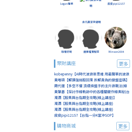
Logan羅根
皮皮pipi12157
非凡贏家李健明
咖啡好喝
選擇權實驗室
Winson2004
聚財講座
更多
kobepenny【AI時代波浪新思維 用最簡單的波浪
賺最簡單的錢(線上講座)】
黃唯碩【解讀強弱股因果 拆解真偽的變盤密碼】
周代運【多空不懼 頂級操盤手的主升浪戰法(線
上講座)】
黃肇基【探討作線軌跡中的各種關鍵作線奧秘(台
北)】
濁酒【股票與台指期全攻略(線上講座)】
濁酒【股票與台指期全攻略(線上講座)
(8/2+8/9)】
濁酒【股票與台指期全攻略(線上講座)
(8/16+8/23)】
皮皮pipi12157【台指一分K當沖SOP】
購物商城
更多