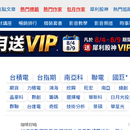
焦點文章
熱門標籤
熱門作家
包月作家
犀利股神
熱門追
財講座
暢銷排行
精裝套書
影音教學
影音頻道
時事
台積電
台指期
南亞科
聯電
國巨*
期貨
力積電
鴻海
欣興
旺宏
南亞
緯創
晶豪科
群創
籌碼
選擇權
華新科
日月光投
群聯
台達電
奇鋐
技術分析
景碩
華星光
咖啡好喝
2