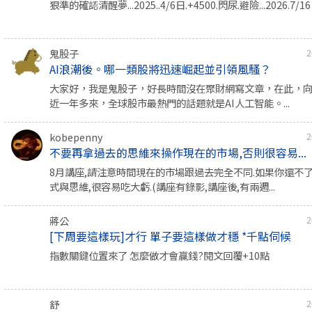
狠準的確認清醒夢...2025..4/6日.+4500.閃尿.避險...2026.7/
鬼股子
2
AI浪潮後。哪一類股將迅速崛起並引領風騷？
大家好，我是鬼股子，好長時間沒在聚財網寫文章，在此，
近一年多來，全球股市最熱門的話題就是AI人工智能。...
kobepenny
2
不要再拿過去的思維來操作現在的市場,否則很容易...
8月講座,請注意時間現在的市場跟過去完全不同.如果你還不
式與思維,很容易吃大虧.(講座有錄影,講座後,有兩週...
蔣公
2
[下周要這樣玩]才行 單子要這樣做才穩 *千點伺候
指數關鍵位置來了 怎麼做才會贏錢?閱文回覆+10點
舒
2