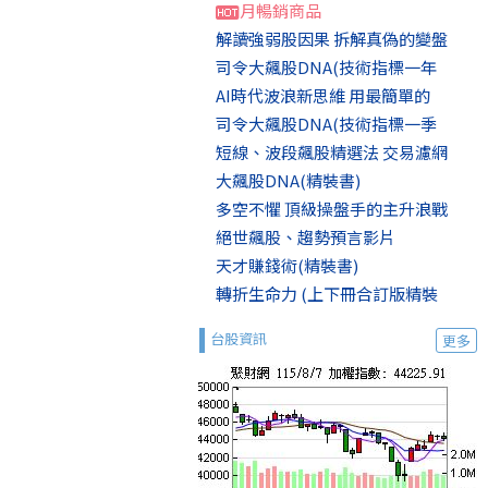
月暢銷商品
解讀強弱股因果 拆解真偽的變盤
司令大飆股DNA(技術指標一年
AI時代波浪新思維 用最簡單的
司令大飆股DNA(技術指標一季
短線、波段飆股精選法 交易濾網
大飆股DNA(精裝書)
多空不懼 頂級操盤手的主升浪戰
絕世飆股、趨勢預言影片
天才賺錢術(精裝書)
轉折生命力 (上下冊合訂版精裝
台股資訊
更多