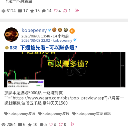
下週一即將變盤
6124
17
15
14
1
kobepenny
包
2026/08/08 13:48 -
14 小時前
2026/08/08 22:02 - kobepenny
下週搶先看~可以賺多遠?
888
那麼本週波段5000點,一路賺到爽.
""="https://www.wearn.com/bbs/pop_preview.asp"]八月第一
週就賺翻,波段五千點,當沖天天1500
kobepenny波浪
kobepenny波段
kobepenny重要資訊
2064
6
10
5
0