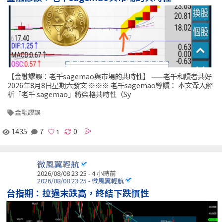
【金融謬誤：老千sagemao與市場的共時性】 ——老千和讀者共好
2026年8月8日星期六發文 ※※※ 老千sagemao導讀： 本文深入解
析「老千 sagemao」將榮格共時性（Sy
金融謬誤
1435
7
0
微風翼輕航
2026/08/08 23:25 -
4 小時前
2026/08/08 23:25 - 微風翼輕航
台指期：拉過末跌高，終結下跌慣性