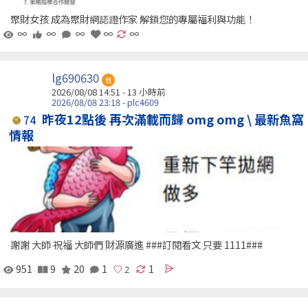
聚財女孩 成為聚財網認證作家 解鎖您的專屬福利與功能！
∞
∞
∞
∞
∞
lg690630
包
2026/08/08 14:51 -
13 小時前
2026/08/08 23:18 - plc4609
昨夜12點後 再次滿載而歸 omg omg \ 最新魚窩
74
情報
謝謝 大師 祝福 大師們 財源廣進 ###訂閱看文 只要 1111###
951
9
20
1
1