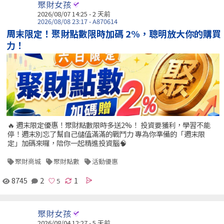
聚財女孩
2026/08/07 14:25 - 2 天前
2026/08/08 23:17 - A870614
周末限定！聚財點數限時加碼 2%，聰明放大你的購買
力！
🔥 週末限定優惠！聚財點數限時多送2%！ 投資要獲利，學習不能
停！週末別忘了幫自己儲值滿滿的戰鬥力 專為你準備的「週末限
定」加碼來囉，陪你一起精進投資腦🧠
聚財商城
聚財點數
活動優惠
8745
2
1
聚財女孩
2026/08/04 12:27 - 5 天前