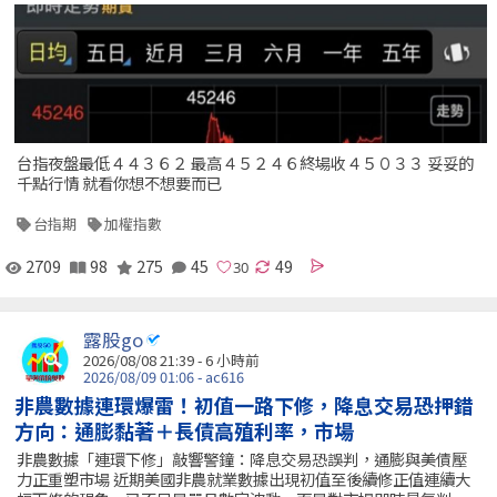
台指夜盤最低４４３６２ 最高４５２４６終場收４５０３３ 妥妥的
千點行情 就看你想不想要而已
台指期
加權指數
2709
98
275
45
49
露股go
2026/08/08 21:39 -
6 小時前
2026/08/09 01:06 - ac616
非農數據連環爆雷！初值一路下修，降息交易恐押錯
方向：通膨黏著＋長債高殖利率，市場
非農數據「連環下修」敲響警鐘：降息交易恐誤判，通膨與美債壓
力正重塑市場 近期美國非農就業數據出現初值至後續修正值連續大