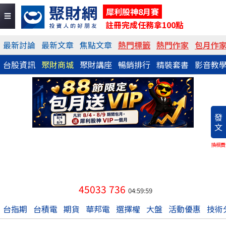
犀利股神8月賽
註冊完成任務拿100點
最新討論
最新文章
焦點文章
熱門標籤
熱門作家
包月作
台股資訊
聚財商城
聚財講座
暢銷排行
精裝套書
影音教
發
文
換稿費
45033
736
04:59:59
台指期
台積電
期貨
華邦電
選擇權
大盤
活動優惠
技術