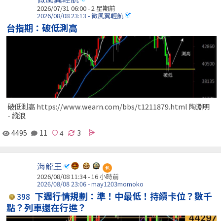
2026/07/31 06:00 - 2 星期前
2026/08/08 23:13 - 微風翼輕航
台指期：破低測高
破低測高 https://www.wearn.com/bbs/t1211879.html 陶淵明
- 縱浪
4495
11
3
海龍王
包
2026/08/08 11:34 -
16 小時前
2026/08/08 23:06 - may1203momoko
下週行情規劃：準！中最低！持續卡位？數千
398
點？列車還在行進？