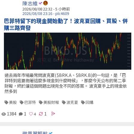
陳志維
2026/08/08 22:32 -
5 小時前
2026/08/08 23:16 - plc4609
巴菲特留下的現金開始動了！波克夏回購、買股、併
購三路齊發
過去兩年市場最常問波克夏($BRK.A、$BRK.B)的一句話，是「巴
菲特到底要抱著這麼多現金到什麼時候」，那麼今天公布的第二季
財報，終於讓這個問題出現完全不同的答案。 波克夏手上的現金依
然多到
美股
巴菲特
美股財報
波克夏
回購
1384
1
1
微風翼輕航