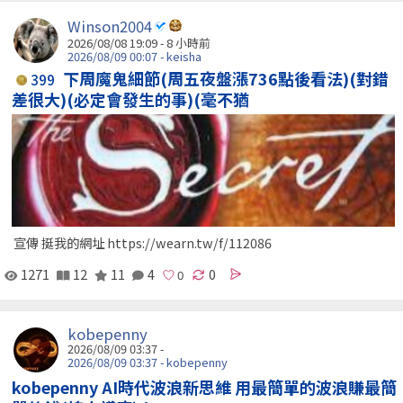
Winson2004
2026/08/08 19:09 -
8 小時前
2026/08/09 00:07 - keisha
下周魔鬼細節(周五夜盤漲736點後看法)(對錯
399
差很大)(必定會發生的事)(毫不猶
宣傳 挺我的網址 https://wearn.tw/f/112086
1271
12
11
4
0
kobepenny
2026/08/09 03:37 -
2026/08/09 03:37 - kobepenny
kobepenny AI時代波浪新思維 用最簡單的波浪賺最簡