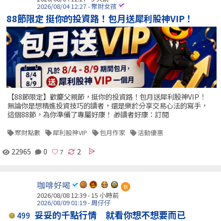
2026/08/04 12:27 - 聚財女孩
88節限定 挺你的投資路！包月送犀利股神VIP！
【88節限定】歡慶父親節，挺你的投資路！包月送犀利股神VIP！
無論你是想精進投資技巧的讀者，還是樂於分享交易心法的寫手，
這個88節，為你準備了專屬好康！ 🎁讀者好康：訂閱
聚財點數
犀利股神VIP
包月作家
活動優惠
22965
0
2
咖啡好喝
包
2026/08/08 12:39 -
15 小時前
2026/08/09 01:19 - 周仔仔
妥妥的千點行情 就看你想不想要而已
499