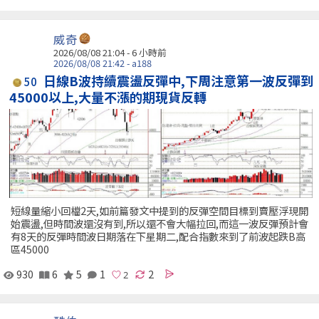
威奇
2026/08/08 21:04 -
6 小時前
2026/08/08 21:42 - a188
日線B波持續震盪反彈中,下周注意第一波反彈到
50
45000以上,大量不漲的期現貨反轉
短線量縮小回檔2天,如前篇發文中提到的反彈空間目標到賣壓浮現開
始震盪,但時間波還沒有到,所以還不會大幅拉回,而這一波反彈預計會
有8天的反彈時間波日期落在下星期二,配合指數來到了前波起跌B高
區45000
930
6
5
1
2