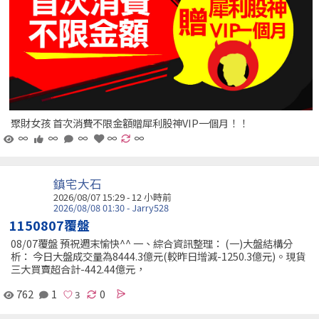
聚財女孩 首次消費不限金額贈犀利股神VIP一個月！！
∞
∞
∞
∞
∞
鎮宅大石
2026/08/07 15:29 -
12 小時前
2026/08/08 01:30 - Jarry528
1150807覆盤
08/07覆盤 預祝週末愉快^^ 一、綜合資訊整理： (一)大盤結構分
析： 今日大盤成交量為8444.3億元(較昨日增減-1250.3億元)。現貨
三大買賣超合計-442.44億元，
762
1
0