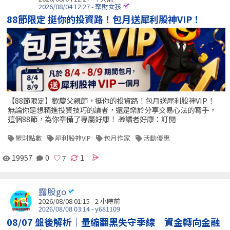
2026/08/04 12:27 - 聚財女孩
88節限定 挺你的投資路！包月送犀利股神VIP！
【88節限定】歡慶父親節，挺你的投資路！包月送犀利股神VIP！
無論你是想精進投資技巧的讀者，還是樂於分享交易心法的寫手，
這個88節，為你準備了專屬好康！ 🎁讀者好康：訂閱
聚財點數
犀利股神VIP
包月作家
活動優惠
19957
0
1
露股go
2026/08/08 01:15 -
2 小時前
2026/08/08 03:14 - y681109
08/07 盤後解析｜量縮翻黑失守季線 資金轉向金融