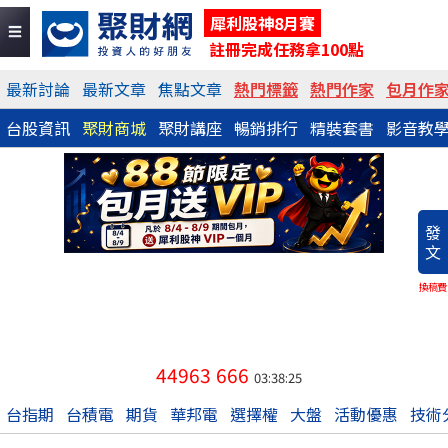
犀利股神8月賽
註冊完成任務拿100點
最新討論
最新文章
焦點文章
熱門標籤
熱門作家
包月作
台股資訊
聚財商城
聚財講座
暢銷排行
精裝套書
影音教
發
文
換稿費
44963
666
03:38:25
台指期
台積電
期貨
華邦電
選擇權
大盤
活動優惠
技術