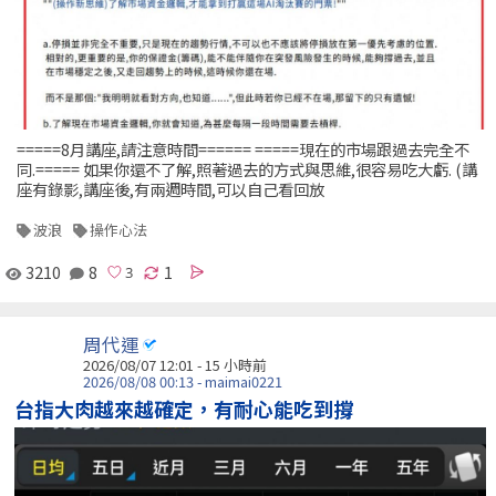
=====8月講座,請注意時間====== =====現在的市場跟過去完全不
同.===== 如果你還不了解,照著過去的方式與思維,很容易吃大虧. (講
座有錄影,講座後,有兩週時間,可以自己看回放
波浪
操作心法
3210
8
1
周代運
2026/08/07 12:01 -
15 小時前
2026/08/08 00:13 - maimai0221
台指大肉越來越確定，有耐心能吃到撐