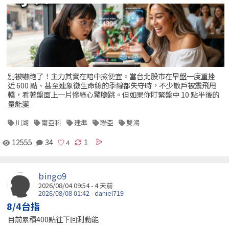
別被嚇跑了！主力其實在暗中撿便宜。當台北股市在早盤一度重挫
近 600 點、甚至連象徵生命線的季線都失守時，不少散戶被震飛甩
轎，看著盤面上一片慘綠心驚膽跳。但如果你盯緊盤中 10 點半後的
量能變
川湖
南亞科
建準
聯亞
雙鴻
12555
34
1
bingo9
2026/08/04 09:54 - 4 天前
2026/08/08 01:42 - daniel719
8/4台指
目前累積400點往下回測動能