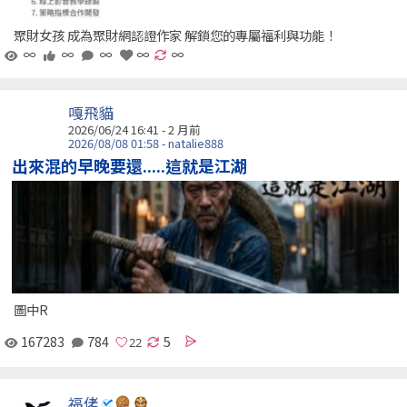
聚財女孩 成為聚財網認證作家 解鎖您的專屬福利與功能！
∞
∞
∞
∞
∞
嘎飛貓
2026/06/24 16:41 - 2 月前
2026/08/08 01:58 - natalie888
出來混的早晚要還.....這就是江湖
圖中R
167283
784
5
福佬