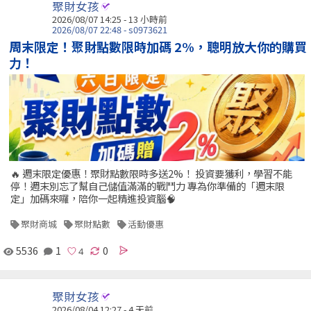
聚財女孩
2026/08/07 14:25 -
13 小時前
2026/08/07 22:48 - s0973621
周末限定！聚財點數限時加碼 2%，聰明放大你的購買
力！
🔥 週末限定優惠！聚財點數限時多送2%！ 投資要獲利，學習不能
停！週末別忘了幫自己儲值滿滿的戰鬥力 專為你準備的「週末限
定」加碼來囉，陪你一起精進投資腦🧠
聚財商城
聚財點數
活動優惠
5536
1
0
聚財女孩
2026/08/04 12:27 - 4 天前