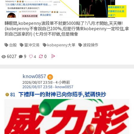
轉眼間,kobepenny波段單不就要5000點了?八月才開始,天天賺!
(kobepenny不會說自己100%,但是行情來kobepenny一定咬住,拿
到自己該拿的!) (七月份不好做,但是機會
台股
當沖交易
kobepenny大單
波段操作
6027
9
0
know0857
包
2026/08/07 23:58 -
4 小時前
2026/08/07 23:58 - know0857
下禮拜一的財神已向你招手,號碼快抄
81