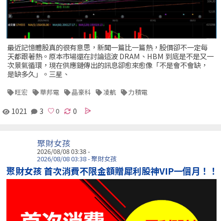
最近記憶體股真的很有意思，新聞一篇比一篇熱，股價卻不一定每
天都跟著熱。原本市場還在討論這波 DRAM、HBM 到底是不是又一
次景氣循環，現在供應鏈傳出的訊息卻愈來愈像「不是會不會缺，
是缺多久」。三星、
旺宏
華邦電
晶豪科
凌航
力積電
1021
3
0
聚財女孩
2026/08/08 03:38 -
2026/08/08 03:38 - 聚財女孩
聚財女孩 首次消費不限金額贈犀利股神VIP一個月！！