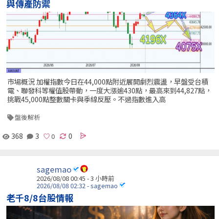
與傳產防禦
市場概況 加權指數今日在44,000點附近展開劇烈震盪，早盤受台積
電、聯發科等權值股帶動，一度大漲逾430點，最高來到44,827點，
挑戰45,000點整數關卡與季線反壓。不過指數進入高
盤後解析
368
3
0
sagemao
2026/08/08 00:45 -
3 小時前
2026/08/08 02:32 - sagemao
老千8/8台股情報