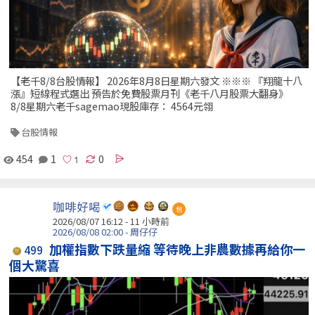
【老千8/8台股情報】 2026年8月8日星期六發文 ※※※ 『翔龍十八
漲』短線程式選出 預告於免費股票月刊《老千八月股票大翻身》
8/8星期六老千sagemao現股庫存： 4564元翎
台股情報
454
1
0
咖啡好喝
包
2026/08/07 16:12 -
11 小時前
2026/08/08 02:00 - 周仔仔
加權指數下跌量縮 等待晚上非農數據再給你一
499
個大驚喜