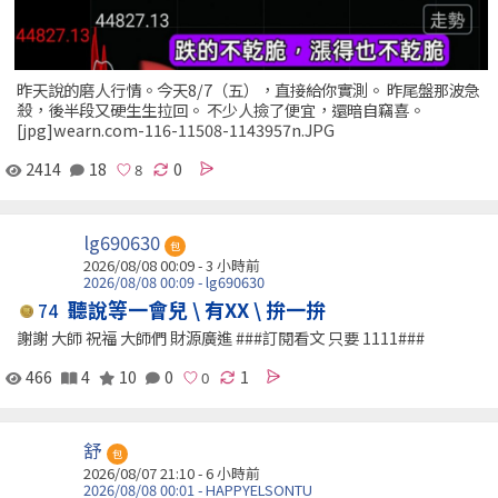
昨天說的磨人行情。今天8/7（五），直接給你實測。 昨尾盤那波急
殺，後半段又硬生生拉回。 不少人撿了便宜，還暗自竊喜。
[jpg]wearn.com-116-11508-1143957n.JPG
2414
18
0
lg690630
包
2026/08/08 00:09 -
3 小時前
2026/08/08 00:09 - lg690630
聽說等一會兒 \ 有XX \ 拚一拚
74
謝謝 大師 祝福 大師們 財源廣進 ###訂閱看文 只要 1111###
466
4
10
0
1
舒
包
2026/08/07 21:10 -
6 小時前
2026/08/08 00:01 - HAPPYELSONTU